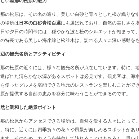
美しい屋那の松原の魅力
屋那の松原は、その名の通り、美しい白砂と青々とした松が織りな
この場所は
日本の白砂青松百選
にも選ばれており、自然の美しさを
朝日や夕日の時間帯には、穏やかな波と松のシルエットが相まって
域の特長である美しい海岸線と松並木は、訪れる人々に深い感動を
周辺の観光名所とアクティビティ
屋那の松原の近くには、様々な観光名所が点在しています。特に、
に選ばれた清らかな水源があるスポットは必見です。観光客は、海
材を使ったグルメを堪能できる地元のレストランを楽しむことがで
松原が提供する自然の恵みを存分に味わうことができるのです。
自然と調和した絶景ポイント
屋那の松原からアクセスできる場所は、自然を愛する人々にとって
す。特に、近くには四季折々の花々や風景が楽しめるスポットがあ
ります。そのため、カメラを持参して訪れることはもちろん、思い