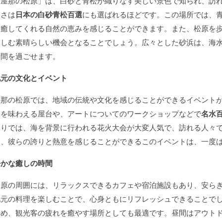
「屋那の松原」は、白砂と青松が織りなす美しい景色で知られ、訪
しさは
日本の白砂青松百選
にも選ばれるほどです。この場所では、
を癒してくれる自然の恵みを感じることができます。また、松原を
楽しむ素晴らしい機会となることでしょう。広々とした砂浜は、海
時間を過ごせます。
地元の文化とイベント
屋那の松原では、地域の伝統や文化を感じることができるイベント
品を味わえる屋台や、アートについてのワークショップなどで
名水
祭りでは、海を背景に行われる花火大会が大変人気で、訪れる人々
ら、彼らの誇りと熱意を感じることができるこのイベントは、一度
静かな癒しの時間
松原の周囲には、リラックスできるカフェや宿泊施設もあり、安ら
地元の料理を楽しむことで、心身ともにリフレッシュできることで
ため、観光客の疲れを癒やす場所としても最適です。昼間はアウト