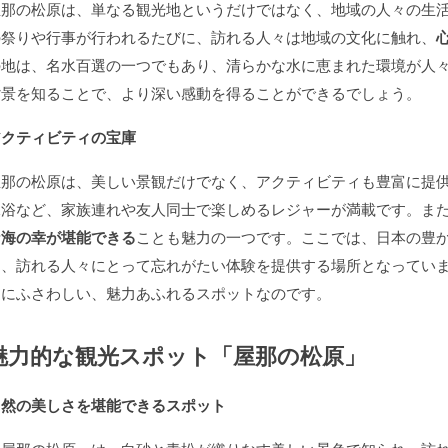
屋那の松原は、単なる観光地というだけではなく、地域の人々の生
の祭りや行事が行われるたびに、訪れる人々は地域の文化に触れ、
の地は、名水百選の一つでもあり、清らかな水に恵まれた環境が人
背景を知ることで、より深い感動を得ることができるでしょう。
アクティビティの宝庫
屋那の松原は、美しい景観だけでなく、アクティビティも豊富に提
水浴など、家族連れや友人同士で楽しめるレジャーが満載です。ま
な海の幸が堪能できる
ことも魅力の一つです。ここでは、日本の豊
し、訪れる人々にとって忘れがたい体験を提供する場所となってい
選にふさわしい、魅力あふれるスポットなのです。
魅力的な観光スポット「屋那の松原」
自然の美しさを堪能できるスポット