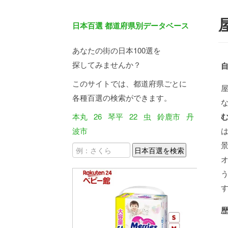
日本百選 都道府県別データベース
あなたの街の日本100選を
探してみませんか？
このサイトでは、都道府県ごとに
各種百選の検索ができます。
本丸
26
琴平
22
虫
鈴鹿市
丹
波市