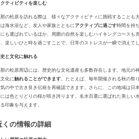
アクティビティを楽しむ
屋那の松原を訪れる際は、様々なアクティビティに挑戦することも
たは海水浴など、友人や家族とともに
アクティブに過ごす
時間を持
選にも選ばれているほか、周囲の自然を楽しむハイキングコースも
ら、楽しいひと時を過ごすことで、日常のストレスが一瞬で消えて
歴史と文化に触れる
屋那の松原周辺には、歴史的な文化遺産も多数存在します。地元の
域文化に
触れることができます
。たとえば、毎年開催される秋の祭
囲気の中で古き良き伝統を再確認できます。さらに、この地域は日
春には色とりどりの桜が咲き誇ります。名水百選に選ばれた美しい
残る印象を与えます。
近くの情報の詳細