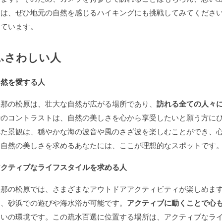
には、ぜひ地元の自然を感じるハイキングにも挑戦してみてくださ
っています。
ふさわしい人
自然を愛する人
屋那の松原は、壮大な自然が広がる場所であり、
訪れる全ての人々
砂のコントラストは、自然の美しさを心から享受したいと願う方に
れた景観は、穏やかな海の波音や風のさざ波を楽しむことができ、
な自然の美しさを求めるあなたには、ここが理想的なスポットです
アクティブなライフスタイルを求める人
屋那の松原では、さまざまなアウトドアアクティビティが楽しめま
く、砂浜での遊びや海水浴が可能です。
アクティブに動くことで心
こいの環境です。この疏水百選に位置する場所は、アクティブなラ