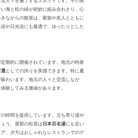
れる人々を魅了するスポットです。その美
青い海と松の緑が絶妙に組み合わさり、心
歩きながらの散策は、家族や友人とともに
水浴や日光浴にも最適で、ゆったりとした
が定期的に開催されています。地元の特産
百選
としての誇りを実感できます。特に夏
で賑わいます。地元の人々と交流しなが
は体験してみる価値があります。
ぎの時間を提供しています。立ち寄り湯や
しょう。屋那の松原は
日本百名湯
にも近い
ドア、夕方はおしゃれなレストランでのデ