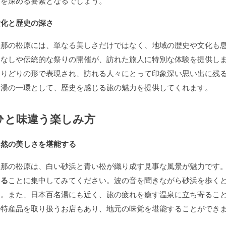
験を深める要素となるでしょう。
文化と歴史の深さ
屋那の松原には、単なる美しさだけではなく、地域の歴史や文化も
てなしや伝統的な祭りの開催が、訪れた旅人に特別な体験を提供し
とりどりの形で表現され、訪れる人々にとって印象深い思い出に残
名湯の一環として、歴史を感じる旅の魅力を提供してくれます。
ひと味違う楽しみ方
自然の美しさを堪能する
屋那の松原は、白い砂浜と青い松が織り成す見事な風景が魅力です
じる
ことに集中してみてください。波の音を聞きながら砂浜を歩く
す。また、日本百名湯にも近く、旅の疲れを癒す温泉に立ち寄るこ
の特産品を取り扱うお店もあり、地元の味覚を堪能することができ