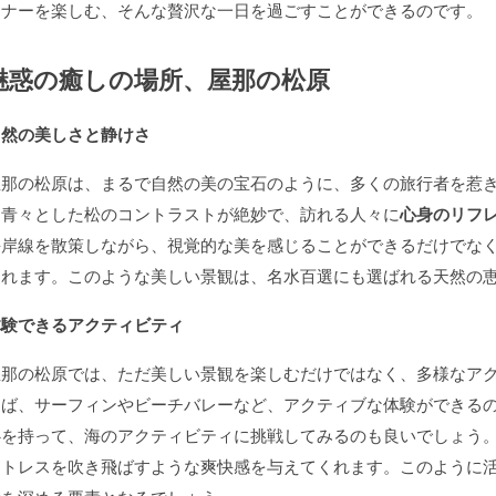
ィナーを楽しむ、そんな贅沢な一日を過ごすことができるのです。
魅惑の癒しの場所、屋那の松原
自然の美しさと静けさ
屋那の松原は、まるで自然の美の宝石のように、多くの旅行者を惹
と青々とした松のコントラストが絶妙で、訪れる人々に
心身のリフ
海岸線を散策しながら、視覚的な美を感じることができるだけでな
くれます。このような美しい景観は、名水百選にも選ばれる天然の
体験できるアクティビティ
屋那の松原では、ただ美しい景観を楽しむだけではなく、多様なア
えば、サーフィンやビーチバレーなど、アクティブな体験ができる
心を持って、海のアクティビティに挑戦してみるのも良いでしょう
ストレスを吹き飛ばすような爽快感を与えてくれます。このように