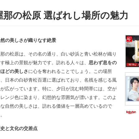
屋那の松原 選ばれし場所の魅力
自然の美しさが織りなす絶景
屋那の松原は、その名の通り、白い砂浜と青い松林が織り
なす極上の景観が魅力です。訪れる人々は、
思わず息をの
むほどの美しさ
に心を奪われることでしょう。この場所
は、日本の白砂青松百選に選ばれており、名残を感じる風
景が広がっています。特に、夕日が沈む時間帯には、空が
オレンジ色に染まり、幻想的な雰囲気が漂います。このよ
うな自然の美しさは、訪れる価値を一層高めているので
す。
歴史と文化の交差点