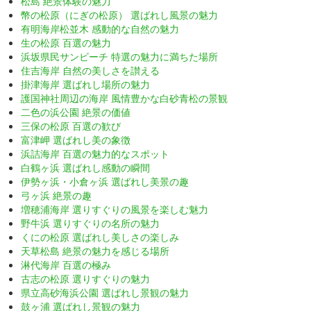
松島 絶景体験の魅力
幣の松原（にぎの松原） 選ばれし風景の魅力
有明海岸松並木 感動的な自然の魅力
生の松原 百選の魅力
浜坂県民サンビーチ 特選の魅力に満ちた場所
住吉海岸 自然の美しさを讃える
掛津海岸 選ばれし場所の魅力
護国神社周辺の海岸 風情豊かな白砂青松の景観
二色の浜公園 絶景の価値
三保の松原 百選の歓び
富津岬 選ばれし美の象徴
浜詰海岸 百選の魅力的なスポット
白鶴ヶ浜 選ばれし感動の瞬間
伊勢ヶ浜・小倉ヶ浜 選ばれし美景の趣
弓ヶ浜 絶景の趣
増穂浦海岸 選りすぐりの風景を楽しむ魅力
野牛浜 選りすぐりの名所の魅力
くにの松原 選ばれし美しさの楽しみ
天草松島 絶景の魅力を感じる場所
淋代海岸 百選の極み
古志の松原 選りすぐりの魅力
県立高砂海浜公園 選ばれし景観の魅力
鼓ヶ浦 選ばれし景観の魅力