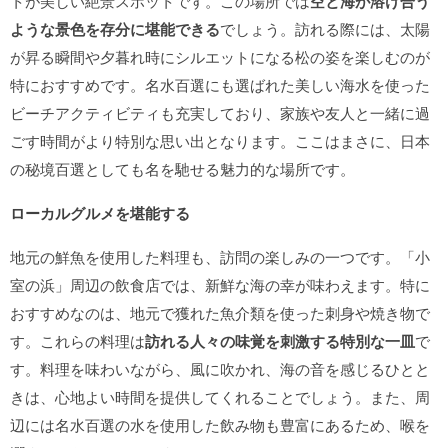
トが美しい絶景スポットです。この場所では
空と海が溶け合う
ような景色を存分に堪能できる
でしょう。訪れる際には、太陽
が昇る瞬間や夕暮れ時にシルエットになる松の姿を楽しむのが
特におすすめです。名水百選にも選ばれた美しい海水を使った
ビーチアクティビティも充実しており、家族や友人と一緒に過
ごす時間がより特別な思い出となります。ここはまさに、日本
の秘境百選としても名を馳せる魅力的な場所です。
ローカルグルメを堪能する
地元の鮮魚を使用した料理も、訪問の楽しみの一つです。「小
室の浜」周辺の飲食店では、新鮮な海の幸が味わえます。特に
おすすめなのは、地元で獲れた魚介類を使った刺身や焼き物で
す。これらの料理は
訪れる人々の味覚を刺激する特別な一皿
で
す。料理を味わいながら、風に吹かれ、海の音を感じるひとと
きは、心地よい時間を提供してくれることでしょう。また、周
辺には名水百選の水を使用した飲み物も豊富にあるため、喉を