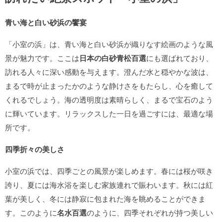
青い海と白い砂浜の饗宴
「小室の浜」は、青い海と白い砂浜が織りなす絵画のような風
景が魅力です。ここは
日本の白砂青松百選
にも選ばれており、
訪れる人々に深い感動を与えます。澄んだ水と穏やかな波は、
まるで時が止まったかのような静けさをもたらし、心を癒して
くれるでしょう。海の透明度は素晴らしく、まるで宝石のよう
に輝いています。リラックスした一日を過ごすには、最適な場
所です。
四季折々の美しさ
小室の浜では、四季ごとの風景が楽しめます。春には桜が咲き
誇り、夏には海水浴を楽しむ家族連れで賑わいます。秋には紅
葉が美しく、冬には静寂に包まれた海を眺めることができま
す。このように
名水百選
のように、四季それぞれが持つ美しい