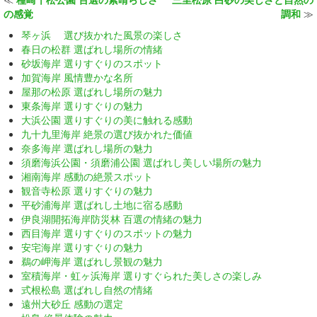
の感覚
調和
≫
琴ヶ浜 選び抜かれた風景の楽しさ
春日の松群 選ばれし場所の情緒
砂坂海岸 選りすぐりのスポット
加賀海岸 風情豊かな名所
屋那の松原 選ばれし場所の魅力
東条海岸 選りすぐりの魅力
大浜公園 選りすぐりの美に触れる感動
九十九里海岸 絶景の選び抜かれた価値
奈多海岸 選ばれし場所の魅力
須磨海浜公園・須磨浦公園 選ばれし美しい場所の魅力
湘南海岸 感動の絶景スポット
観音寺松原 選りすぐりの魅力
平砂浦海岸 選ばれし土地に宿る感動
伊良湖開拓海岸防災林 百選の情緒の魅力
西目海岸 選りすぐりのスポットの魅力
安宅海岸 選りすぐりの魅力
鵜の岬海岸 選ばれし景観の魅力
室積海岸・虹ヶ浜海岸 選りすぐられた美しさの楽しみ
式根松島 選ばれし自然の情緒
遠州大砂丘 感動の選定