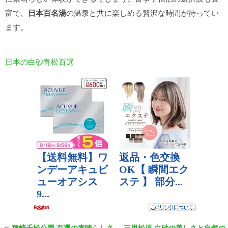
富で、
日本百名湯
の温泉と共に楽しめる贅沢な時間が待ってい
ます。
日本の白砂青松百選
≪
種崎千松公園 百選の素晴らしさ
三里松原 白砂の美しさと自然の