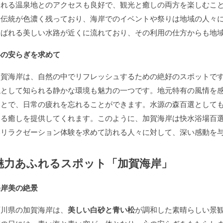
られる温泉地とのアクセスも良好で、観光と癒しの両方を楽しむこ
や伝統が色濃く残っており、海岸でのイベントや祭りは地域の人々
選ばれる美しい水路が近くに流れており、その利用の仕方からも地
心の安らぎを求めて
加賀海岸は、自然の中でリフレッシュするための絶好のスポットで
選
として知られる静かな環境も魅力の一つです。地元特有の風情を
ことで、日常の疲れを忘れることができます。水源の森百選として
なる癒しを提供してくれます。このように、加賀海岸は快水浴場百
いリラクゼーション体験を求めて訪れる人々に対して、深い感動を
魅力あふれるスポット「加賀海岸」
海岸美の絶景
石川県の加賀海岸は、
美しい白砂と青い松
が調和した素晴らしい景