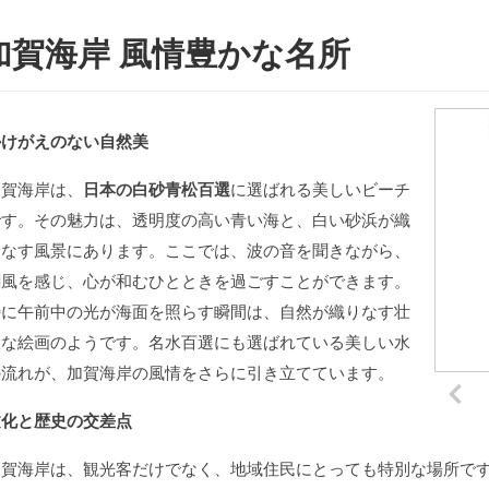
加賀海岸 風情豊かな名所
かけがえのない自然美
加賀海岸は、
日本の白砂青松百選
に選ばれる美しいビーチ
です。その魅力は、透明度の高い青い海と、白い砂浜が織
りなす風景にあります。ここでは、波の音を聞きながら、
潮風を感じ、心が和むひとときを過ごすことができます。
特に午前中の光が海面を照らす瞬間は、自然が織りなす壮
大な絵画のようです。名水百選にも選ばれている美しい水
の流れが、加賀海岸の風情をさらに引き立てています。
文化と歴史の交差点
加賀海岸は、観光客だけでなく、地域住民にとっても特別な場所で