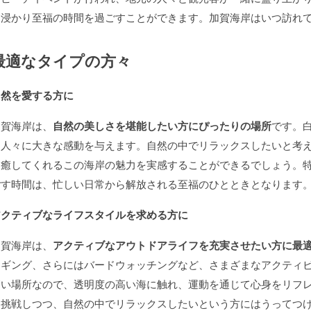
に浸かり至福の時間を過ごすことができます。加賀海岸はいつ訪れ
最適なタイプの方々
自然を愛する方に
加賀海岸は、
自然の美しさを堪能したい方にぴったりの場所
です。
る人々に大きな感動を与えます。自然の中でリラックスしたいと考
を癒してくれるこの海岸の魅力を実感することができるでしょう。
ごす時間は、忙しい日常から解放される至福のひとときとなります
アクティブなライフスタイルを求める方に
加賀海岸は、
アクティブなアウトドアライフを充実させたい方に最
ョギング、さらにはバードウォッチングなど、さまざまなアクティ
高い場所なので、透明度の高い海に触れ、運動を通じて心身をリフ
に挑戦しつつ、自然の中でリラックスしたいという方にはうってつ