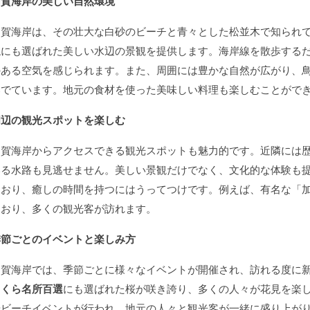
加賀海岸の美しい自然環境
加賀海岸は、その壮大な白砂のビーチと青々とした松並木で知られ
選
にも選ばれた美しい水辺の景観を提供します。海岸線を散歩する
のある空気を感じられます。また、周囲には豊かな自然が広がり、
奏でています。地元の食材を使った美味しい料理も楽しむことがで
周辺の観光スポットを楽しむ
加賀海岸からアクセスできる観光スポットも魅力的です。近隣には
いる水路も見逃せません。美しい景観だけでなく、文化的な体験も
ており、癒しの時間を持つにはうってつけです。例えば、有名な「
ており、多くの観光客が訪れます。
季節ごとのイベントと楽しみ方
加賀海岸では、季節ごとに様々なイベントが開催され、訪れる度に
さくら名所百選
にも選ばれた桜が咲き誇り、多くの人々が花見を楽
やビーチイベントが行われ、地元の人々と観光客が一緒に盛り上が