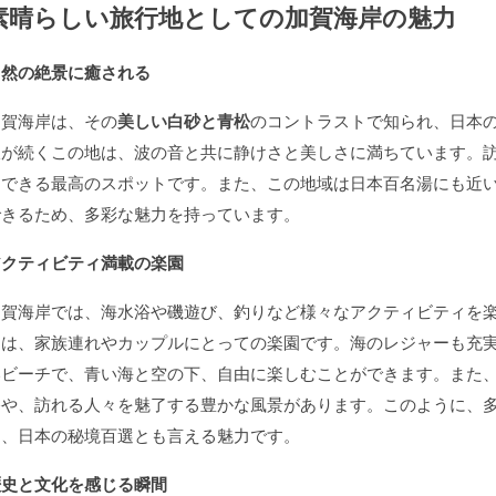
素晴らしい旅行地としての加賀海岸の魅力
自然の絶景に癒される
加賀海岸は、その
美しい白砂と青松
のコントラストで知られ、日本
線が続くこの地は、波の音と共に静けさと美しさに満ちています。
ュできる最高のスポットです。また、この地域は日本百名湯にも近
できるため、多彩な魅力を持っています。
アクティビティ満載の楽園
加賀海岸では、海水浴や磯遊び、釣りなど様々なアクティビティを
には、家族連れやカップルにとっての楽園です。海のレジャーも充
いビーチで、青い海と空の下、自由に楽しむことができます。また
路や、訪れる人々を魅了する豊かな風景があります。このように、
は、日本の秘境百選とも言える魅力です。
歴史と文化を感じる瞬間