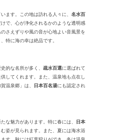
ています。この地は訪れる人々に、
名水百
だけで、心が浄化されるかのような透明感
鳥のさえずりや風の音が心地よい音風景を
き、特に海の幸は絶品です。
歴史的な名所が多く、
疏水百選
に選ばれて
提供してくれます。また、温泉地も点在し
加賀温泉郷」は、
日本百名湯
にも認定され
新たな魅力があります。特に春には、
日本
しむ姿が見られます。また、夏には海水浴
ります。秋には紅葉狩りができ、冬は温泉