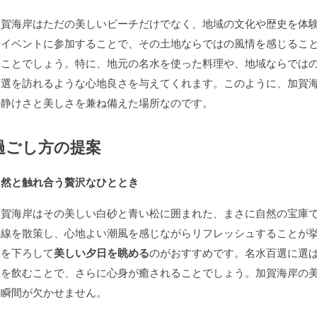
加賀海岸はただの美しいビーチだけでなく、地域の文化や歴史を体
やイベントに参加することで、その土地ならではの風情を感じるこ
ることでしょう。特に、地元の名水を使った料理や、地域ならでは
百選を訪れるような心地良さを与えてくれます。このように、加賀
の静けさと美しさを兼ね備えた場所なのです。
過ごし方の提案
自然と触れ合う贅沢なひととき
加賀海岸はその美しい白砂と青い松に囲まれた、まさに自然の宝庫
岸線を散策し、心地よい潮風を感じながらリフレッシュすることが
腰を下ろして
美しい夕日を眺める
のがおすすめです。名水百選に選
水を飲むことで、さらに心身が癒されることでしょう。加賀海岸の
る瞬間が欠かせません。