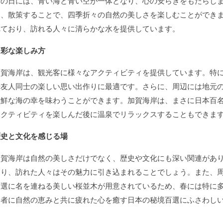
晴の日には、青い海と青い空が一体となり、心の安らぎをもたらし
り、散策することで、四季折々の自然の美しさを楽しむことができ
れており、訪れる人々に清らかな水を提供しています。
多彩な楽しみ方
加賀海岸は、観光客に様々なアクティビティを提供しています。特
や友人同士の楽しい思い出作りに最適です。さらに、周辺には地元
新鮮な海の幸を味わうことができます。加賀海岸は、まさに日本百
アクティビティを楽しんだ後に温泉でリラックスすることもできま
歴史と文化を感じる場
加賀海岸は自然の美しさだけでなく、歴史や文化にも深い関連があ
あり、訪れた人々はその魅力に引き込まれることでしょう。また、
百選に名を連ねる美しい桜並木が用意されているため、春には特に
問者に自然の恵みと共に疲れた心を癒す日本の秘境百選にふさわし