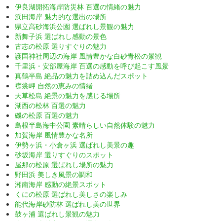
伊良湖開拓海岸防災林 百選の情緒の魅力
浜田海岸 魅力的な選出の場所
県立高砂海浜公園 選ばれし景観の魅力
新舞子浜 選ばれし感動の景色
古志の松原 選りすぐりの魅力
護国神社周辺の海岸 風情豊かな白砂青松の景観
千里浜・安部屋海岸 百選の感動を呼び起こす風景
真鶴半島 絶品の魅力を詰め込んだスポット
襟裳岬 自然の恵みの情緒
天草松島 絶景の魅力を感じる場所
湖西の松林 百選の魅力
磯の松原 百選の魅力
島根半島海中公園 素晴らしい自然体験の魅力
加賀海岸 風情豊かな名所
伊勢ヶ浜・小倉ヶ浜 選ばれし美景の趣
砂坂海岸 選りすぐりのスポット
屋那の松原 選ばれし場所の魅力
野田浜 美しき風景の調和
湘南海岸 感動の絶景スポット
くにの松原 選ばれし美しさの楽しみ
能代海岸砂防林 選ばれし美の世界
鼓ヶ浦 選ばれし景観の魅力