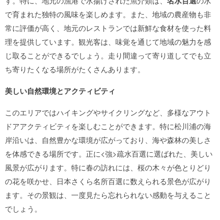
す。特に、地元の漁港で水揚げされた魚介類は、
名水百選
の水
で育まれた独特の風味を楽しめます。また、地域の農産物も非
常に評価が高く、地元のレストランでは新鮮な食材を使った料
理を提供しています。観光客は、味覚を通じて地域の魅力を感
じ取ることができるでしょう。走り間違って寄り道してでも立
ち寄りたくなる場所がたくさんあります。
美しい自然環境とアクティビティ
このエリアではハイキングやサイクリングなど、多様なアウト
ドアアクティビティを楽しむことができます。特に松川浦の海
岸沿いは、自然豊かな環境が広がっており、海や森林の美しさ
を体感できる場所です。正に<強>疏水百選に選ばれた、美しい
風景が広がります。特に春の訪れには、桜の木々が色とりどり
の花を咲かせ、日本さくら名所百選に数えられる景色が広がり
ます。その景観は、一度見たら忘れられない感動を与えること
でしょう。