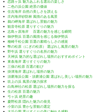
恋路ヶ浜 魅力あふれる選出の楽しさ
二色の浜公園 絶景の価値
住吉海岸 自然の美しさを讃える
庄内海岸砂防林 風情のある風景
鵜の岬海岸 選ばれし景観の魅力
観音寺松原 選りすぐりの魅力
志島ヶ原海岸 百選の魅力を感じる瞬間
御伊勢浜 百選の風情を感じる御伊勢浜
種崎千松公園 百選の素晴らしさの感覚
幣の松原（にぎの松原） 選ばれし風景の魅力
野牛浜 選りすぐりの名所の魅力
天神浜 魅力的な選ばれし場所のおすすめポイント
東条海岸 選りすぐりの魅力
三保の松原 百選の歓び
掛津海岸 選ばれし場所の魅力
須磨海浜公園・須磨浦公園 選ばれし美しい場所の魅力
吹上の浜 風景の魅力探求
白鳥神社の松原 選ばれし場所の魅力を探る
生の松原 百選の魅力
弓ヶ浜 絶景の趣
慶野松原 隠れた魅力の発見
小室の浜 豊かな景観の選定
大浜公園 選りすぐりの美に触れる感動