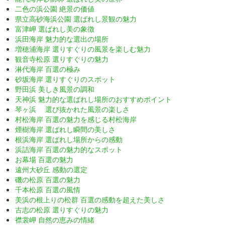
二色の浜公園 絶景の価値
県立高砂海浜公園 選ばれし景観の魅力
富津岬 選ばれし美の象徴
浜田海岸 魅力的な選出の場所
増穂浦海岸 選りすぐりの風景を楽しむ魅力
観音寺松原 選りすぐりの魅力
淋代海岸 百選の極み
砂坂海岸 選りすぐりのスポット
野田浜 美しき風景の調和
天神浜 魅力的な選ばれし場所のおすすめポイント
琴ヶ浜 選び抜かれた風景の楽しさ
村松海岸 百選の魅力を感じる村松海岸
煙樹海岸 選ばれし瞬間の美しさ
根浜海岸 選ばれし場所からの感動
浜詰海岸 百選の魅力的なスポット
お幕場 百選の魅力
遠州大砂丘 感動の選定
磯の松原 百選の魅力
千本松原 百選の風情
美浜の根上りの松群 百選の感動を超えた美しさ
古志の松原 選りすぐりの魅力
襟裳岬 自然の恵みの情緒