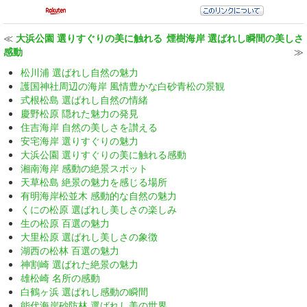
≪
大浜公園 選りすぐりの美に触れる
煙樹海岸 選ばれし瞬間の美しさ
感動
≫
松川浦 選ばれし自然の魅力
護国神社周辺の海岸 風情豊かな白砂青松の景観
式根松島 選ばれし自然の情緒
慶野松原 隠れた魅力の発見
住吉海岸 自然の美しさを讃える
安宅海岸 選りすぐりの魅力
大浜公園 選りすぐりの美に触れる感動
湘南海岸 感動の絶景スポット
天草松島 絶景の魅力を感じる場所
有明海岸松並木 感動的な自然の魅力
くにの松原 選ばれし美しさの楽しみ
生の松原 百選の魅力
大里松原 選ばれし美しさの象徴
湖西の松林 百選の魅力
神割崎 選ばれた絶景の魅力
雄松崎 名所の感動
白鶴ヶ浜 選ばれし感動の瞬間
能代海岸砂防林 選ばれし美の世界