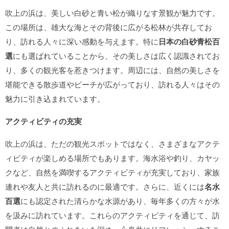
吹上の浜は、美しい白砂と青い松が織りなす景観が魅力です。
この場所は、雄大な海とその背後に広がる松林が共存してお
り、訪れる人々に深い感動を与えます。特に
日本の白砂青松百
選
にも選ばれていることから、その美しさは広く認識されてお
り、多くの観光客を惹きつけます。周辺には、自然の美しさを
堪能できる散歩道やビーチが広がっており、訪れる人々はその
魅力に引き込まれています。
アクティビティの充実
吹上の浜は、ただの観光スポットではなく、さまざまなアクテ
ィビティが楽しめる場所でもあります。海水浴や釣り、カヤッ
クなど、自然を満喫するアクティビティが充実しており、家族
連れや友人と共に訪れるのに最適です。さらに、近くには
名水
百選
にも認定された清らかな水源があり、毎年多くの方々が水
を汲みに訪れています。これらのアクティビティを通じて、訪