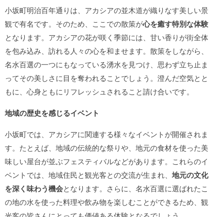
小坂町明治百年通りは、アカシアの並木道が織りなす美しい景
観で有名です。そのため、ここでの散策が
心を癒す特別な体験
となります。アカシアの花が咲く季節には、甘い香りが街全体
を包み込み、訪れる人々の心を和ませます。散策をしながら、
名水百選の一つにもなっている湧水を見つけ、思わず立ち止ま
ってその美しさに目を奪われることでしょう。澄んだ空気とと
もに、心身ともにリフレッシュされること請け合いです。
地域の歴史を感じるイベント
小坂町では、アカシアに関連する様々なイベントが開催されま
す。たとえば、地域の伝統的な祭りや、地元の食材を使った美
味しい屋台が並ぶフェスティバルなどがあります。これらのイ
ベントでは、地域住民と観光客との交流が生まれ、
地元の文化
を深く味わう機会
となります。さらに、名水百選に選ばれたこ
の地の水を使った料理や飲み物を楽しむことができるため、観
光客の皆さんにとっても価値ある体験となるでしょう。