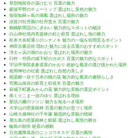
登別地獄谷の湯けむり 百選の魅力
砺波平野のチューリップ 選ばれし景色の魅力
指宿知林ヶ島の潮風 選ばれし場所の魅力
須賀川牡丹園の牡丹焚火 百選の魅力
鶴橋駅周辺のにぎわい 魅力的なスポットの秘訣
白山神社境内菩提林の杉と蘚苔 選ばれし地の魅力
松本大名町通りのシナノキ 魅力の一端を垣間見るポイント
神田古書店街 隠れた魅力に迫る百選のおすすめスポット
浄土ヶ浜の潮のかおり 選ばれた場所の魅力
臼杵・竹田の城下町のカボス 百選の魅力的なスポット
宇治平等院表参道茶のかおり 絶妙な風景の選び抜かれた場所
枚岡神社の社叢 選ばれし自然の美しさ
桃源郷一目十万本の桃の花 魅力的な風景の素晴らしさ
羽黒山南谷の蘚苔と杉並木 百選の魅力
萩城下町夏みかんの花 魅力的な景観の選定ポイント
南くりこま一迫のゆり 選ばれる理由
那須八幡のツツジ 魅力を知るべき場所
大学山の照葉樹林 百選の魅力が息づく場所
山崎大歳神社の千年藤 魅惑的な景観の情緒
屋久島の照葉樹林と鯖節 選ばれし風情の舞台
輪島の朝市 絶景の感動
日光霧降高原のニッコウキスゲ 百選の風情