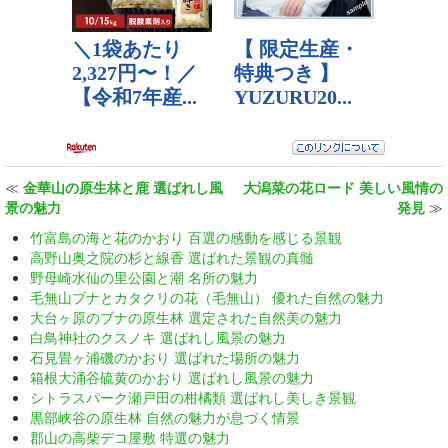
≪
金華山の原生林と鹿 選ばれし風
大潟菜の花ロード 美しい風情の
景の魅力
発見
≫
竹富島の海と花のかおり 百選の感動を感じる景観
高野山奥之院の杉と線香 選ばれた景観の真髄
野母崎水仙の里公園と潮 名所の魅力
毛無山ブナとカタクリの花（毛無山） 優れた自然の魅力
大台ヶ原のブナの原生林 選定された自然美の魅力
白鳥神社のクスノキ 選ばれし風景の魅力
石見畳ヶ浦磯のかおり 選ばれた場所の魅力
箱根大涌谷硫黄のかおり 選ばれし風景の魅力
シトラスパーク瀬戸田の柑橘類 選ばれし美しき景観
黒部峡谷の原生林 自然の魅力が息づく情景
郡山の高柴デコ屋敷 特選の魅力