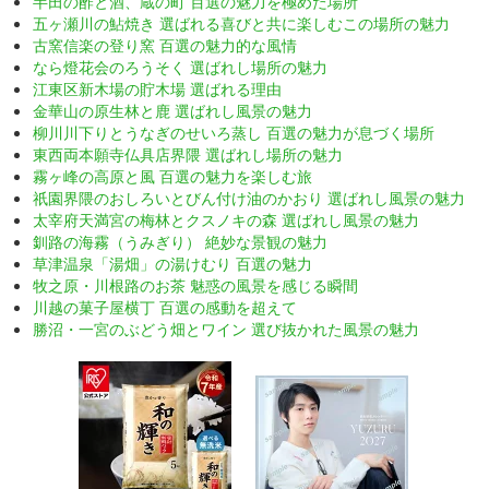
半田の酢と酒、蔵の町 百選の魅力を極めた場所
五ヶ瀬川の鮎焼き 選ばれる喜びと共に楽しむこの場所の魅力
古窯信楽の登り窯 百選の魅力的な風情
なら燈花会のろうそく 選ばれし場所の魅力
江東区新木場の貯木場 選ばれる理由
金華山の原生林と鹿 選ばれし風景の魅力
柳川川下りとうなぎのせいろ蒸し 百選の魅力が息づく場所
東西両本願寺仏具店界隈 選ばれし場所の魅力
霧ヶ峰の高原と風 百選の魅力を楽しむ旅
祇園界隈のおしろいとびん付け油のかおり 選ばれし風景の魅力
太宰府天満宮の梅林とクスノキの森 選ばれし風景の魅力
釧路の海霧（うみぎり） 絶妙な景観の魅力
草津温泉「湯畑」の湯けむり 百選の魅力
牧之原・川根路のお茶 魅惑の風景を感じる瞬間
川越の菓子屋横丁 百選の感動を超えて
勝沼・一宮のぶどう畑とワイン 選び抜かれた風景の魅力