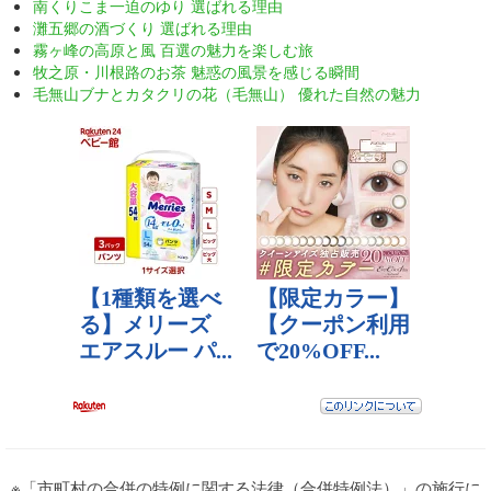
南くりこま一迫のゆり 選ばれる理由
灘五郷の酒づくり 選ばれる理由
霧ヶ峰の高原と風 百選の魅力を楽しむ旅
牧之原・川根路のお茶 魅惑の風景を感じる瞬間
毛無山ブナとカタクリの花（毛無山） 優れた自然の魅力
※「市町村の合併の特例に関する法律（合併特例法）」の施行に