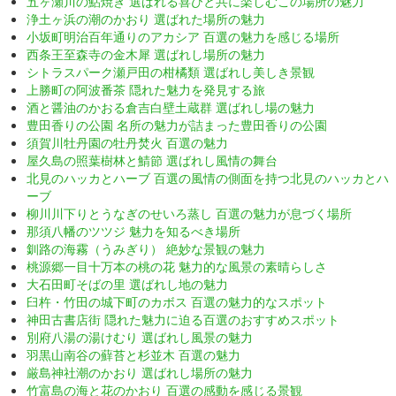
五ヶ瀬川の鮎焼き 選ばれる喜びと共に楽しむこの場所の魅力
浄土ヶ浜の潮のかおり 選ばれた場所の魅力
小坂町明治百年通りのアカシア 百選の魅力を感じる場所
西条王至森寺の金木犀 選ばれし場所の魅力
シトラスパーク瀬戸田の柑橘類 選ばれし美しき景観
上勝町の阿波番茶 隠れた魅力を発見する旅
酒と醤油のかおる倉吉白壁土蔵群 選ばれし場の魅力
豊田香りの公園 名所の魅力が詰まった豊田香りの公園
須賀川牡丹園の牡丹焚火 百選の魅力
屋久島の照葉樹林と鯖節 選ばれし風情の舞台
北見のハッカとハーブ 百選の風情の側面を持つ北見のハッカとハ
ーブ
柳川川下りとうなぎのせいろ蒸し 百選の魅力が息づく場所
那須八幡のツツジ 魅力を知るべき場所
釧路の海霧（うみぎり） 絶妙な景観の魅力
桃源郷一目十万本の桃の花 魅力的な風景の素晴らしさ
大石田町そばの里 選ばれし地の魅力
臼杵・竹田の城下町のカボス 百選の魅力的なスポット
神田古書店街 隠れた魅力に迫る百選のおすすめスポット
別府八湯の湯けむり 選ばれし風景の魅力
羽黒山南谷の蘚苔と杉並木 百選の魅力
厳島神社潮のかおり 選ばれし場所の魅力
竹富島の海と花のかおり 百選の感動を感じる景観