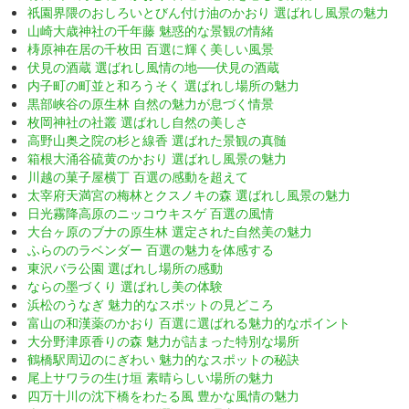
祇園界隈のおしろいとびん付け油のかおり 選ばれし風景の魅力
山崎大歳神社の千年藤 魅惑的な景観の情緒
梼原神在居の千枚田 百選に輝く美しい風景
伏見の酒蔵 選ばれし風情の地──伏見の酒蔵
内子町の町並と和ろうそく 選ばれし場所の魅力
黒部峡谷の原生林 自然の魅力が息づく情景
枚岡神社の社叢 選ばれし自然の美しさ
高野山奥之院の杉と線香 選ばれた景観の真髄
箱根大涌谷硫黄のかおり 選ばれし風景の魅力
川越の菓子屋横丁 百選の感動を超えて
太宰府天満宮の梅林とクスノキの森 選ばれし風景の魅力
日光霧降高原のニッコウキスゲ 百選の風情
大台ヶ原のブナの原生林 選定された自然美の魅力
ふらののラベンダー 百選の魅力を体感する
東沢バラ公園 選ばれし場所の感動
ならの墨づくり 選ばれし美の体験
浜松のうなぎ 魅力的なスポットの見どころ
富山の和漢薬のかおり 百選に選ばれる魅力的なポイント
大分野津原香りの森 魅力が詰まった特別な場所
鶴橋駅周辺のにぎわい 魅力的なスポットの秘訣
尾上サワラの生け垣 素晴らしい場所の魅力
四万十川の沈下橋をわたる風 豊かな風情の魅力