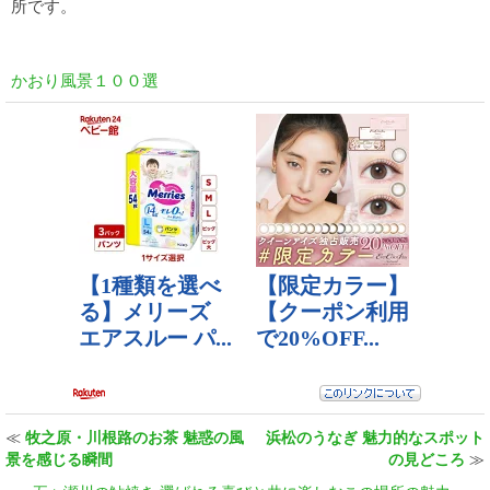
所です。
かおり風景１００選
≪
牧之原・川根路のお茶 魅惑の風
浜松のうなぎ 魅力的なスポット
景を感じる瞬間
の見どころ
≫