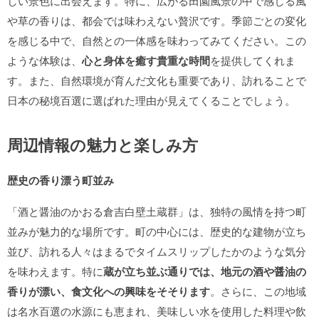
しい景色に出会えます。特に、広がる田園風景の中で感じる風
や草の香りは、都会では味わえない贅沢です。季節ごとの変化
を感じる中で、自然との一体感を味わってみてください。この
ような体験は、
心と身体を癒す貴重な時間
を提供してくれま
す。また、自然環境が育んだ文化も重要であり、訪れることで
日本の秘境百選に選ばれた理由が見えてくることでしょう。
周辺情報の魅力と楽しみ方
歴史の香り漂う町並み
「酒と醤油のかおる倉吉白壁土蔵群」は、独特の風情を持つ町
並みが魅力的な場所です。町の中心には、歴史的な建物が立ち
並び、訪れる人々はまるでタイムスリップしたかのような気分
を味わえます。特に
蔵が立ち並ぶ通りでは、地元の酒や醤油の
香りが漂い、食文化への興味をそそります
。さらに、この地域
は名水百選の水源にも恵まれ、美味しい水を使用した料理や飲