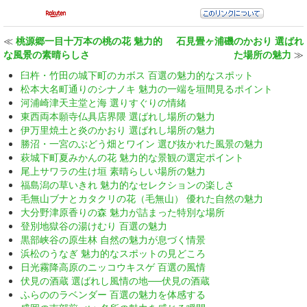
≪
桃源郷一目十万本の桃の花 魅力的
石見畳ヶ浦磯のかおり 選ばれ
な風景の素晴らしさ
た場所の魅力
≫
臼杵・竹田の城下町のカボス 百選の魅力的なスポット
松本大名町通りのシナノキ 魅力の一端を垣間見るポイント
河浦崎津天主堂と海 選りすぐりの情緒
東西両本願寺仏具店界隈 選ばれし場所の魅力
伊万里焼土と炎のかおり 選ばれし場所の魅力
勝沼・一宮のぶどう畑とワイン 選び抜かれた風景の魅力
萩城下町夏みかんの花 魅力的な景観の選定ポイント
尾上サワラの生け垣 素晴らしい場所の魅力
福島潟の草いきれ 魅力的なセレクションの楽しさ
毛無山ブナとカタクリの花（毛無山） 優れた自然の魅力
大分野津原香りの森 魅力が詰まった特別な場所
登別地獄谷の湯けむり 百選の魅力
黒部峡谷の原生林 自然の魅力が息づく情景
浜松のうなぎ 魅力的なスポットの見どころ
日光霧降高原のニッコウキスゲ 百選の風情
伏見の酒蔵 選ばれし風情の地──伏見の酒蔵
ふらののラベンダー 百選の魅力を体感する