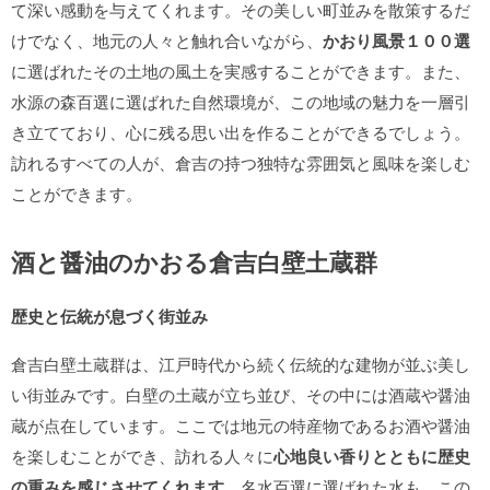
て深い感動を与えてくれます。その美しい町並みを散策するだ
けでなく、地元の人々と触れ合いながら、
かおり風景１００選
に選ばれたその土地の風土を実感することができます。また、
水源の森百選に選ばれた自然環境が、この地域の魅力を一層引
き立てており、心に残る思い出を作ることができるでしょう。
訪れるすべての人が、倉吉の持つ独特な雰囲気と風味を楽しむ
ことができます。
酒と醤油のかおる倉吉白壁土蔵群
歴史と伝統が息づく街並み
倉吉白壁土蔵群は、江戸時代から続く伝統的な建物が並ぶ美し
い街並みです。白壁の土蔵が立ち並び、その中には酒蔵や醤油
蔵が点在しています。ここでは地元の特産物であるお酒や醤油
を楽しむことができ、訪れる人々に
心地良い香りとともに歴史
の重みを感じさせてくれます
。名水百選に選ばれた水も、この