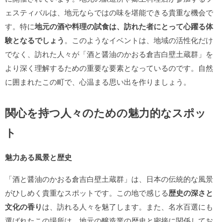
ェスティバルは、地元ならではの味を堪能できる貴重な機会で
す。特に
地元の酒や料理の試食は、訪れた者にとって心躍る体
験となるでしょう
。このようなイベントは、地域の活性化だけ
でなく、訪れた人々が「酒と醤油のかおる倉吉白壁土蔵群」を
より深く理解するための重要な要素となっているのです。自然
に囲まれたこの町で、心温まる思い出を作りましょう。
関心を持つ人々のための魅力的なスポッ
ト
魅力ある風景と歴史
「酒と醤油のかおる倉吉白壁土蔵群」は、日本の伝統的な風景
がひしめく貴重なスポットです。この地で感じる
歴史の深さと
文化の香り
は、訪れる人々を魅了します。また、名水百選にも
選ばれたこの場所は、地元の醸造業の歴史と密接に関係してお