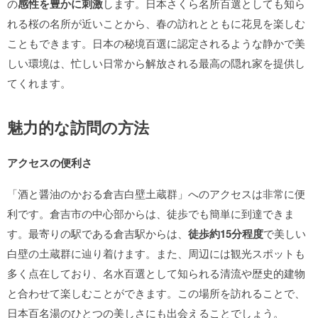
の
感性を豊かに刺激
します。日本さくら名所百選としても知ら
れる桜の名所が近いことから、春の訪れとともに花見を楽しむ
こともできます。日本の秘境百選に認定されるような静かで美
しい環境は、忙しい日常から解放される最高の隠れ家を提供し
てくれます。
魅力的な訪問の方法
アクセスの便利さ
「酒と醤油のかおる倉吉白壁土蔵群」へのアクセスは非常に便
利です。倉吉市の中心部からは、徒歩でも簡単に到達できま
す。最寄りの駅である倉吉駅からは、
徒歩約15分程度
で美しい
白壁の土蔵群に辿り着けます。また、周辺には観光スポットも
多く点在しており、名水百選として知られる清流や歴史的建物
と合わせて楽しむことができます。この場所を訪れることで、
日本百名湯のひとつの美しさにも出会えることでしょう。