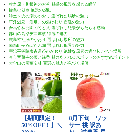
牧之原・川根路のお茶 魅惑の風景を感じる瞬間
輪島の朝市 絶景の感動
浄土ヶ浜の潮のかおり 選ばれた場所の魅力
草津温泉「湯畑」の湯けむり 百選の魅力
合馬竹林公園の竹と風 選ばれし絶景がもたらす感動
郡山の高柴デコ屋敷 特選の魅力
厳島神社潮のかおり 選ばれし場所の魅力
南部町長谷ぼたん園 選ばれし風景の魅力
宇治平等院表参道茶のかおり 絶妙な風景の選び抜かれた場所
今市竜蔵寺の藤と線香 魅力あふれるスポットのおすすめポイント
大学山の照葉樹林 百選の魅力が息づく場所