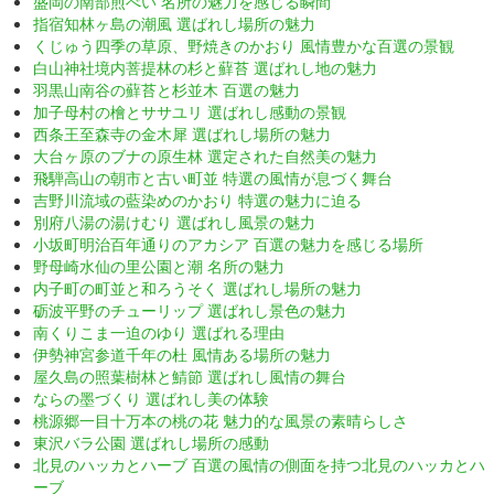
盛岡の南部煎べい 名所の魅力を感じる瞬間
指宿知林ヶ島の潮風 選ばれし場所の魅力
くじゅう四季の草原、野焼きのかおり 風情豊かな百選の景観
白山神社境内菩提林の杉と蘚苔 選ばれし地の魅力
羽黒山南谷の蘚苔と杉並木 百選の魅力
加子母村の檜とササユリ 選ばれし感動の景観
西条王至森寺の金木犀 選ばれし場所の魅力
大台ヶ原のブナの原生林 選定された自然美の魅力
飛騨高山の朝市と古い町並 特選の風情が息づく舞台
吉野川流域の藍染めのかおり 特選の魅力に迫る
別府八湯の湯けむり 選ばれし風景の魅力
小坂町明治百年通りのアカシア 百選の魅力を感じる場所
野母崎水仙の里公園と潮 名所の魅力
内子町の町並と和ろうそく 選ばれし場所の魅力
砺波平野のチューリップ 選ばれし景色の魅力
南くりこま一迫のゆり 選ばれる理由
伊勢神宮参道千年の杜 風情ある場所の魅力
屋久島の照葉樹林と鯖節 選ばれし風情の舞台
ならの墨づくり 選ばれし美の体験
桃源郷一目十万本の桃の花 魅力的な風景の素晴らしさ
東沢バラ公園 選ばれし場所の感動
北見のハッカとハーブ 百選の風情の側面を持つ北見のハッカとハ
ーブ