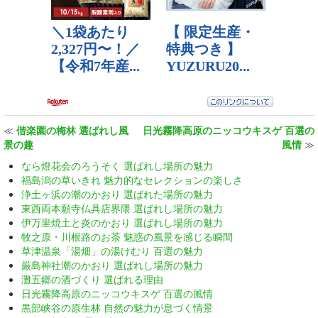
≪
偕楽園の梅林 選ばれし風
日光霧降高原のニッコウキスゲ 百選の
景の趣
風情
≫
なら燈花会のろうそく 選ばれし場所の魅力
福島潟の草いきれ 魅力的なセレクションの楽しさ
浄土ヶ浜の潮のかおり 選ばれた場所の魅力
東西両本願寺仏具店界隈 選ばれし場所の魅力
伊万里焼土と炎のかおり 選ばれし場所の魅力
牧之原・川根路のお茶 魅惑の風景を感じる瞬間
草津温泉「湯畑」の湯けむり 百選の魅力
厳島神社潮のかおり 選ばれし場所の魅力
灘五郷の酒づくり 選ばれる理由
日光霧降高原のニッコウキスゲ 百選の風情
黒部峡谷の原生林 自然の魅力が息づく情景