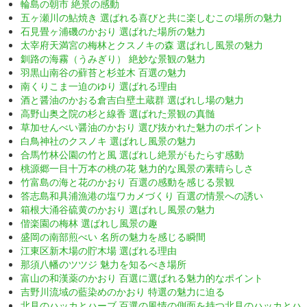
輪島の朝市 絶景の感動
五ヶ瀬川の鮎焼き 選ばれる喜びと共に楽しむこの場所の魅力
石見畳ヶ浦磯のかおり 選ばれた場所の魅力
太宰府天満宮の梅林とクスノキの森 選ばれし風景の魅力
釧路の海霧（うみぎり） 絶妙な景観の魅力
羽黒山南谷の蘚苔と杉並木 百選の魅力
南くりこま一迫のゆり 選ばれる理由
酒と醤油のかおる倉吉白壁土蔵群 選ばれし場の魅力
高野山奥之院の杉と線香 選ばれた景観の真髄
草加せんべい醤油のかおり 選び抜かれた魅力のポイント
白鳥神社のクスノキ 選ばれし風景の魅力
合馬竹林公園の竹と風 選ばれし絶景がもたらす感動
桃源郷一目十万本の桃の花 魅力的な風景の素晴らしさ
竹富島の海と花のかおり 百選の感動を感じる景観
答志島和具浦漁港の塩ワカメづくり 百選の情景への誘い
箱根大涌谷硫黄のかおり 選ばれし風景の魅力
偕楽園の梅林 選ばれし風景の趣
盛岡の南部煎べい 名所の魅力を感じる瞬間
江東区新木場の貯木場 選ばれる理由
那須八幡のツツジ 魅力を知るべき場所
富山の和漢薬のかおり 百選に選ばれる魅力的なポイント
吉野川流域の藍染めのかおり 特選の魅力に迫る
北見のハッカとハーブ 百選の風情の側面を持つ北見のハッカとハ