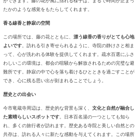
ができます。藤の花が風に揺れる様子は、まるで時間が止まっ
たかのような感覚をもたらしてくれます。
香る線香と静寂の空間
この場所では、藤の花とともに、
漂う線香の香りがとても心地
よいです
。訪れる引き寄せられるように、寺院の静けさと相ま
って、心が洗われる体験を提供してくれます。疏水百選にふさ
わしいこの環境は、都会の喧騒から解放されるための完璧な避
難所です。静寂の中で心を落ち着けるひとときを過ごすことが
でき、心に残る思い出が刻まれることでしょう。
歴史との出会い
今市竜蔵寺周辺は、歴史的な背景も深く、
文化と自然が融合し
た素晴らしいスポットです
。日本百名湯の一つとしても知ら
れ、多くの旅行者が訪れます。歴史ある寺院と美しい自然との
共存は、訪れる人々に新たな感動を与えてくれます。この場所