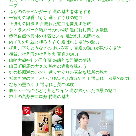
ーブ
ふらののラベンダー 百選の魅力を体感する
一宮町の線香づくり 選りすぐりの魅力
上勝町の阿波番茶 隠れた魅力を発見する旅
シトラスパーク瀬戸田の柑橘類 選ばれし美しき景観
赤沢自然休養林の木曽ヒノキ 選ばれし風情の地
内子町の町並と和ろうそく 選ばれし場所の魅力
柳川川下りとうなぎのせいろ蒸し 百選の魅力が息づく場所
須賀川牡丹園の牡丹焚火 百選の魅力
山崎大歳神社の千年藤 魅惑的な景観の情緒
山田町府馬の大クス 魅力の選集を味わう
虹の松原潮のかおり 選りすぐりの素敵な場所の魅力
祇園界隈のおしろいとびん付け油のかおり 選ばれし風景の魅力
ならの墨づくり 選ばれし美の体験
勝沼・一宮のぶどう畑とワイン 選び抜かれた風景の魅力
郡山の高柴デコ屋敷 特選の魅力