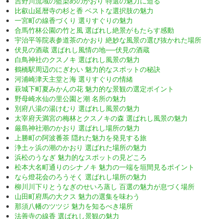
吉野川流域の藍染めのかおり 特選の魅力に迫る
比叡山延暦寺の杉と香 ベストな選択肢の魅力
一宮町の線香づくり 選りすぐりの魅力
合馬竹林公園の竹と風 選ばれし絶景がもたらす感動
宇治平等院表参道茶のかおり 絶妙な風景の選び抜かれた場所
伏見の酒蔵 選ばれし風情の地──伏見の酒蔵
白鳥神社のクスノキ 選ばれし風景の魅力
鶴橋駅周辺のにぎわい 魅力的なスポットの秘訣
河浦崎津天主堂と海 選りすぐりの情緒
萩城下町夏みかんの花 魅力的な景観の選定ポイント
野母崎水仙の里公園と潮 名所の魅力
別府八湯の湯けむり 選ばれし風景の魅力
太宰府天満宮の梅林とクスノキの森 選ばれし風景の魅力
厳島神社潮のかおり 選ばれし場所の魅力
上勝町の阿波番茶 隠れた魅力を発見する旅
浄土ヶ浜の潮のかおり 選ばれた場所の魅力
浜松のうなぎ 魅力的なスポットの見どころ
松本大名町通りのシナノキ 魅力の一端を垣間見るポイント
なら燈花会のろうそく 選ばれし場所の魅力
柳川川下りとうなぎのせいろ蒸し 百選の魅力が息づく場所
山田町府馬の大クス 魅力の選集を味わう
那須八幡のツツジ 魅力を知るべき場所
法善寺の線香 選ばれし景観の魅力