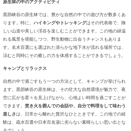
原生林の中のアクティビティ
黒部峡谷の原生林では、豊かな自然の中での遊び方が数多くあ
ります。特に、
ハイキングやトレッキング
はその代表格で、険
しい山道や美しい渓谷を楽しむことができます。この地の緑溢
れる風景を堪能しつつ、野生動物に出会うチャンスもありま
す。名水百選にも選ばれた清らかな地下水が流れる場所では、
涼むと同時にその癒しの力を体感することができるでしょう。
キャンプとリラックス
自然の中で過ごすもう一つの方法として、キャンプが挙げられ
ます。黒部峡谷の原生林は、その壮大な自然環境が魅力で、夜
空に広がる星々を見上げながら、心地よい時間を過ごすことが
できます。
焚き火を囲んでの会話や、自分で料理をして味わう
楽しさ
は、日常から離れた贅沢なひとときです。この地での経
験は、疏水百選や日本百名湯に劣らない素晴らしい思い出とな
るでしょう。