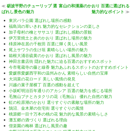
≪
砺波平野のチューリップ 選
富山の和漢薬のかおり 百選に選ばれる
ばれし景色の魅力
魅力的なポイント
≫
東沢バラ公園 選ばれし場所の感動
福島潟の草いきれ 魅力的なセレクションの楽しさ
加子母村の檜とササユリ 選ばれし感動の景観
伊万里焼土と炎のかおり 選ばれし場所の魅力
梼原神在居の千枚田 百選に輝く美しい風景
尾上サワラの生け垣 素晴らしい場所の魅力
箱根大涌谷硫黄のかおり 選ばれし風景の魅力
神田古書店街 隠れた魅力に迫る百選のおすすめスポット
今市竜蔵寺の藤と線香 魅力あふれるスポットのおすすめポイント
愛媛県愛媛西宇和の温州みかん 素晴らしい自然の宝庫
大潟菜の花ロード 美しい風情の発見
川越の菓子屋横丁 百選の感動を超えて
小坂町明治百年通りのアカシア 百選の魅力を感じる場所
毛無山ブナとカタクリの花（毛無山） 優れた自然の魅力
虹の松原潮のかおり 選りすぐりの素敵な場所の魅力
鵠沼、金木犀の住宅街 選りすぐりの風情
桃源郷一目十万本の桃の花 魅力的な風景の素晴らしさ
灘五郷の酒づくり 選ばれる理由
偕楽園の梅林 選ばれし風景の趣