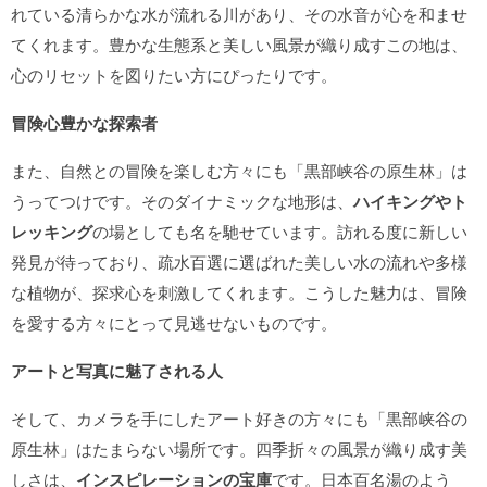
れている清らかな水が流れる川があり、その水音が心を和ませ
てくれます。豊かな生態系と美しい風景が織り成すこの地は、
心のリセットを図りたい方にぴったりです。
冒険心豊かな探索者
また、自然との冒険を楽しむ方々にも「黒部峡谷の原生林」は
うってつけです。そのダイナミックな地形は、
ハイキングやト
レッキング
の場としても名を馳せています。訪れる度に新しい
発見が待っており、疏水百選に選ばれた美しい水の流れや多様
な植物が、探求心を刺激してくれます。こうした魅力は、冒険
を愛する方々にとって見逃せないものです。
アートと写真に魅了される人
そして、カメラを手にしたアート好きの方々にも「黒部峡谷の
原生林」はたまらない場所です。四季折々の風景が織り成す美
しさは、
インスピレーションの宝庫
です。日本百名湯のよう