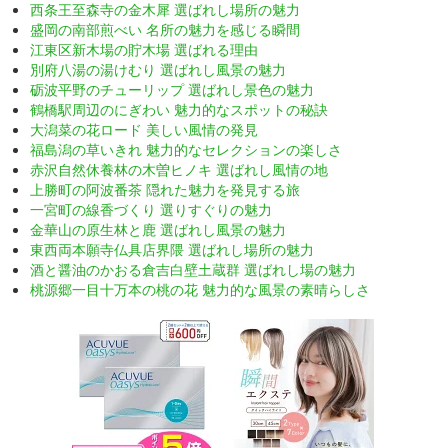
西条王至森寺の金木犀 選ばれし場所の魅力
盛岡の南部煎べい 名所の魅力を感じる瞬間
江東区新木場の貯木場 選ばれる理由
別府八湯の湯けむり 選ばれし風景の魅力
砺波平野のチューリップ 選ばれし景色の魅力
鶴橋駅周辺のにぎわい 魅力的なスポットの秘訣
大潟菜の花ロード 美しい風情の発見
福島潟の草いきれ 魅力的なセレクションの楽しさ
赤沢自然休養林の木曽ヒノキ 選ばれし風情の地
上勝町の阿波番茶 隠れた魅力を発見する旅
一宮町の線香づくり 選りすぐりの魅力
金華山の原生林と鹿 選ばれし風景の魅力
東西両本願寺仏具店界隈 選ばれし場所の魅力
酒と醤油のかおる倉吉白壁土蔵群 選ばれし場の魅力
桃源郷一目十万本の桃の花 魅力的な風景の素晴らしさ