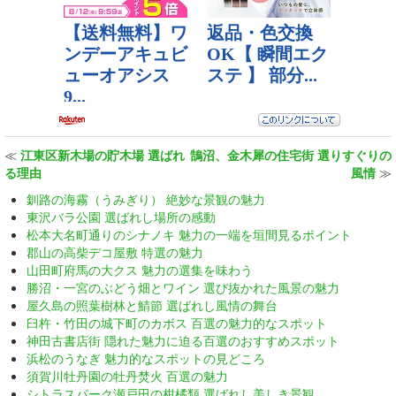
≪
江東区新木場の貯木場 選ばれ
鵠沼、金木犀の住宅街 選りすぐりの
る理由
風情
≫
釧路の海霧（うみぎり） 絶妙な景観の魅力
東沢バラ公園 選ばれし場所の感動
松本大名町通りのシナノキ 魅力の一端を垣間見るポイント
郡山の高柴デコ屋敷 特選の魅力
山田町府馬の大クス 魅力の選集を味わう
勝沼・一宮のぶどう畑とワイン 選び抜かれた風景の魅力
屋久島の照葉樹林と鯖節 選ばれし風情の舞台
臼杵・竹田の城下町のカボス 百選の魅力的なスポット
神田古書店街 隠れた魅力に迫る百選のおすすめスポット
浜松のうなぎ 魅力的なスポットの見どころ
須賀川牡丹園の牡丹焚火 百選の魅力
シトラスパーク瀬戸田の柑橘類 選ばれし美しき景観