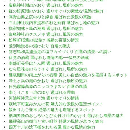
厳島神社潮のかおり 選ばれし場所の魅力
虹の松原潮のかおり 選りすぐりの素敵な場所の魅力
高野山奥之院の杉と線香 選ばれた景観の真髄
白山神社境内菩提林の杉と蘚苔 選ばれし地の魅力
指宿知林ヶ島の潮風 選ばれし場所の魅力
白鳥神社のクスノキ 選ばれし風景の魅力
松崎町桜葉の塩漬け 感動の百選の情景
登別地獄谷の湯けむり 百選の魅力
答志島和具浦漁港の塩ワカメづくり 百選の情景への誘い
伏見の酒蔵 選ばれし風情の地──伏見の酒蔵
南部町長谷ぼたん園 選ばれし風景の魅力
なら燈花会のろうそく 選ばれし場所の魅力
種蔵棚田の雨上がりの石積 美しい自然の魅力を堪能するスポット
浄土ヶ浜の潮のかおり 選ばれた場所の魅力
日光霧降高原のニッコウキスゲ 百選の風情
南くりこま一迫のゆり 選ばれる理由
河浦崎津天主堂と海 選りすぐりの情緒
萩城下町夏みかんの花 魅力的な景観の選定ポイント
飯田りんご並木 絶景の魅力を堪能するスポット
祇園界隈のおしろいとびん付け油のかおり 選ばれし風景の魅力
飛騨高山の朝市と古い町並 特選の風情が息づく舞台
四万十川の沈下橋をわたる風 豊かな風情の魅力