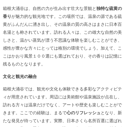
箱根大涌谷は、自然の力が生み出す壮大な景観と
独特な硫黄の
香り
が魅力的な観光地です。この場所では、温泉の源である硫
黄がふんだんに湧き出し、その温泉の質の高さはまさに日本百
名湯とも称されています。訪れる人々は、この雄大な自然の美
しさと、温かい蒸気が漂う不思議な体験を楽しむことができ、
感性が豊かな方々にとっては格別の環境でしょう。加えて、こ
こはかおり風景１００選にも選ばれており、その香りは記憶に
残るものとなります。
文化と観光の融合
箱根大涌谷では、観光や文化も体験できる多彩なアクティビテ
ィが用意されています。周辺には美術館や温泉施設が点在し、
訪れる方々は温泉だけでなく、アートや歴史も楽しむことがで
きます。ここでの経験は、まるで
心のリフレッシュ
となり、新
たな発見が待っています。実際、日本さくら名所百選に選ばれ