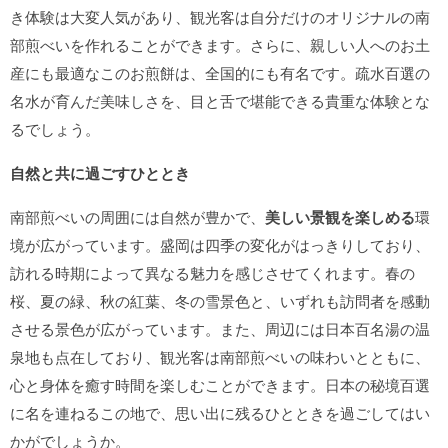
き体験は大変人気があり、観光客は自分だけのオリジナルの南
部煎べいを作れることができます。さらに、親しい人へのお土
産にも最適なこのお煎餅は、全国的にも有名です。疏水百選の
名水が育んだ美味しさを、目と舌で堪能できる貴重な体験とな
るでしょう。
自然と共に過ごすひととき
南部煎べいの周囲には自然が豊かで、
美しい景観を楽しめる
環
境が広がっています。盛岡は四季の変化がはっきりしており、
訪れる時期によって異なる魅力を感じさせてくれます。春の
桜、夏の緑、秋の紅葉、冬の雪景色と、いずれも訪問者を感動
させる景色が広がっています。また、周辺には日本百名湯の温
泉地も点在しており、観光客は南部煎べいの味わいとともに、
心と身体を癒す時間を楽しむことができます。日本の秘境百選
に名を連ねるこの地で、思い出に残るひとときを過ごしてはい
かがでしょうか。