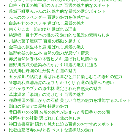
臼杵・竹田の城下町のカボス 百選の魅力的なスポット
萩城下町夏みかんの花 魅力的な景観の選定ポイント
ふらののラベンダー 百選の魅力を体感する
白鳥神社のクスノキ 選ばれし風景の魅力
南くりこま一迫のゆり 選ばれる理由
桃源郷一目十万本の桃の花 魅力的な風景の素晴らしさ
川越の菓子屋横丁 百選の感動を超えて
金華山の原生林と鹿 選ばれし風景の魅力
黒部峡谷の原生林 自然の魅力が息づく情景
赤沢自然休養林の木曽ヒノキ 選ばれし風情の地
吉野川流域の藍染めのかおり 特選の魅力に迫る
須賀川牡丹園の牡丹焚火 百選の魅力
五ヶ瀬川の鮎焼き 選ばれる喜びと共に楽しむこの場所の魅力
答志島和具浦漁港の塩ワカメづくり 百選の情景への誘い
大台ヶ原のブナの原生林 選定された自然美の魅力
草津温泉「湯畑」の湯けむり 百選の魅力
種蔵棚田の雨上がりの石積 美しい自然の魅力を堪能するスポット
郡山の高柴デコ屋敷 特選の魅力
豊田香りの公園 名所の魅力が詰まった豊田香りの公園
枚岡神社の社叢 選ばれし自然の美しさ
神田古書店街 隠れた魅力に迫る百選のおすすめスポット
比叡山延暦寺の杉と香 ベストな選択肢の魅力