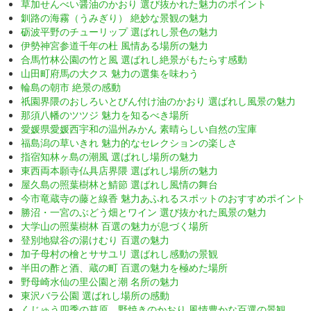
草加せんべい醤油のかおり 選び抜かれた魅力のポイント
釧路の海霧（うみぎり） 絶妙な景観の魅力
砺波平野のチューリップ 選ばれし景色の魅力
伊勢神宮参道千年の杜 風情ある場所の魅力
合馬竹林公園の竹と風 選ばれし絶景がもたらす感動
山田町府馬の大クス 魅力の選集を味わう
輪島の朝市 絶景の感動
祇園界隈のおしろいとびん付け油のかおり 選ばれし風景の魅力
那須八幡のツツジ 魅力を知るべき場所
愛媛県愛媛西宇和の温州みかん 素晴らしい自然の宝庫
福島潟の草いきれ 魅力的なセレクションの楽しさ
指宿知林ヶ島の潮風 選ばれし場所の魅力
東西両本願寺仏具店界隈 選ばれし場所の魅力
屋久島の照葉樹林と鯖節 選ばれし風情の舞台
今市竜蔵寺の藤と線香 魅力あふれるスポットのおすすめポイント
勝沼・一宮のぶどう畑とワイン 選び抜かれた風景の魅力
大学山の照葉樹林 百選の魅力が息づく場所
登別地獄谷の湯けむり 百選の魅力
加子母村の檜とササユリ 選ばれし感動の景観
半田の酢と酒、蔵の町 百選の魅力を極めた場所
野母崎水仙の里公園と潮 名所の魅力
東沢バラ公園 選ばれし場所の感動
くじゅう四季の草原、野焼きのかおり 風情豊かな百選の景観