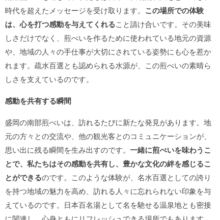
時代を超えたメッセージを受け取ります。
この場所での体験
は、心を打つ感動を与えてくれる
こと請け合いです。その美味
しさだけでなく、煎べいを作るために使われている地元の資源
や、地域の人々の手仕事が大切にされている姿勢にも心を惹か
れます。疏水百選とも認められる水源が、この煎べいの素晴ら
しさを支えているのです。
感動を共有する瞬間
盛岡の南部煎べいは、訪れるたびに新たな発見があります。地
元の方々との交流や、他の観光客とのコミュニケーションが、
思い出に残る瞬間を生み出すのです。
一緒に煎べいを味わうこ
とで、私たちはその感動を共有し、豊かな文化の絆を感じるこ
とができる
のです。このような体験が、名水百選としての誇り
を持つ地域の魅力を高め、訪れる人々に忘れられない印象を与
えているのです。日本百名湯として名を馳せる温泉地とも密接
に関連し、心身ともにリフレッシュできる場所でもあります。