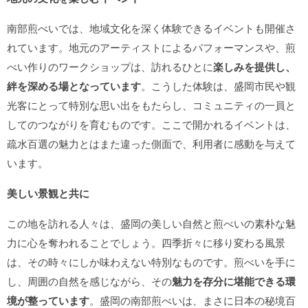
南部煎べいでは、地域文化を深く体験できるイベントも開催さ
れています。地元のアーティストによるパフォーマンスや、煎
べい作りのワークショップは、訪れるひとに
楽しみを提供し、
絆を深める場となっています
。こうした体験は、盛岡市民や観
光客にとって特別な思い出をもたらし、コミュニティの一員と
してのつながりを育むものです。ここで開かれるイベントは、
疏水百選の魅力とはまた違った側面で、利用者に感動を与えて
います。
美しい景観と共に
この地を訪れる人々は、盛岡の美しい自然と煎べいの素朴な魅
力に心を奪われることでしょう。四季折々に移り変わる風景
は、その時々にしか味わえない特別なものです。煎べいを手に
し、周囲の自然を感じながら、その
魅力を存分に堪能できる環
境が整っています
。盛岡の南部煎べいは、まさに日本の秘境百