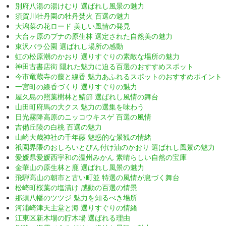
別府八湯の湯けむり 選ばれし風景の魅力
須賀川牡丹園の牡丹焚火 百選の魅力
大潟菜の花ロード 美しい風情の発見
大台ヶ原のブナの原生林 選定された自然美の魅力
東沢バラ公園 選ばれし場所の感動
虹の松原潮のかおり 選りすぐりの素敵な場所の魅力
神田古書店街 隠れた魅力に迫る百選のおすすめスポット
今市竜蔵寺の藤と線香 魅力あふれるスポットのおすすめポイント
一宮町の線香づくり 選りすぐりの魅力
屋久島の照葉樹林と鯖節 選ばれし風情の舞台
山田町府馬の大クス 魅力の選集を味わう
日光霧降高原のニッコウキスゲ 百選の風情
吉備丘陵の白桃 百選の魅力
山崎大歳神社の千年藤 魅惑的な景観の情緒
祇園界隈のおしろいとびん付け油のかおり 選ばれし風景の魅力
愛媛県愛媛西宇和の温州みかん 素晴らしい自然の宝庫
金華山の原生林と鹿 選ばれし風景の魅力
飛騨高山の朝市と古い町並 特選の風情が息づく舞台
松崎町桜葉の塩漬け 感動の百選の情景
那須八幡のツツジ 魅力を知るべき場所
河浦崎津天主堂と海 選りすぐりの情緒
江東区新木場の貯木場 選ばれる理由