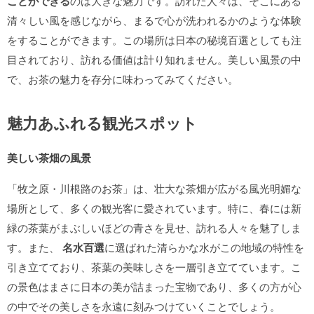
ことができる
のは大きな魅力です。訪れた人々は、そこにある
清々しい風を感じながら、まるで心が洗われるかのような体験
をすることができます。この場所は日本の秘境百選としても注
目されており、訪れる価値は計り知れません。美しい風景の中
で、お茶の魅力を存分に味わってみてください。
魅力あふれる観光スポット
美しい茶畑の風景
「牧之原・川根路のお茶」は、壮大な茶畑が広がる風光明媚な
場所として、多くの観光客に愛されています。特に、春には新
緑の茶葉がまぶしいほどの青さを見せ、訪れる人々を魅了しま
す。また、
名水百選
に選ばれた清らかな水がこの地域の特性を
引き立てており、茶葉の美味しさを一層引き立てています。こ
の景色はまさに日本の美が詰まった宝物であり、多くの方が心
の中でその美しさを永遠に刻みつけていくことでしょう。