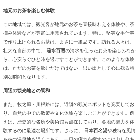
地元のお茶を楽しむ体験
この地域では、観光客が地元のお茶を直接味わえる体験や、茶
摘み体験などが豊富に用意されています。特に、堅実な手仕事
で作り上げられるお茶は、まさに一級品です。訪れる人々は、
壮大な自然の中で、
疏水百選
の清水を使ったお茶を楽しみなが
ら、心安らぐひと時を過ごすことができます。このような体験
は、ただのお茶を飲むだけではない、思い出として心に残る特
別な瞬間となります。
周辺の観光地との調和
また、牧之原・川根路には、近隣の観光スポットも充実してお
り、自然の中での散策や文化体験を楽しむことができます。例
えば、歴史的な名所や美術館も点在しており、各地の魅力を体
験するのに最適な場所です。さらに、
日本百名湯
や独特な風情
を持つ温泉地も近くにあり、一日の疲れを癒すのには申し分あ