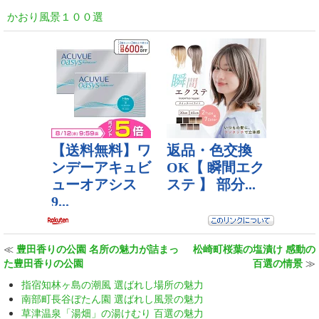
かおり風景１００選
≪
豊田香りの公園 名所の魅力が詰まっ
松崎町桜葉の塩漬け 感動の
た豊田香りの公園
百選の情景
≫
指宿知林ヶ島の潮風 選ばれし場所の魅力
南部町長谷ぼたん園 選ばれし風景の魅力
草津温泉「湯畑」の湯けむり 百選の魅力