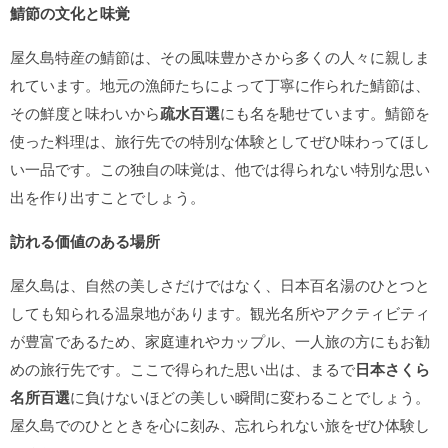
鯖節の文化と味覚
屋久島特産の鯖節は、その風味豊かさから多くの人々に親しま
れています。地元の漁師たちによって丁寧に作られた鯖節は、
その鮮度と味わいから
疏水百選
にも名を馳せています。鯖節を
使った料理は、旅行先での特別な体験としてぜひ味わってほし
い一品です。この独自の味覚は、他では得られない特別な思い
出を作り出すことでしょう。
訪れる価値のある場所
屋久島は、自然の美しさだけではなく、日本百名湯のひとつと
しても知られる温泉地があります。観光名所やアクティビティ
が豊富であるため、家庭連れやカップル、一人旅の方にもお勧
めの旅行先です。ここで得られた思い出は、まるで
日本さくら
名所百選
に負けないほどの美しい瞬間に変わることでしょう。
屋久島でのひとときを心に刻み、忘れられない旅をぜひ体験し