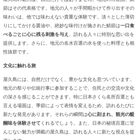
節はその代表格です。地元の人々が手間暇かけて作り出すその
味わいは、他では味わえない貴重な体験です。淡々とした薄切
りにしてかける醤油や、絶妙な味付けが施された鯖節は
一口食
べるごとに心に残る刺激を与え
、訪れる人々に特別な思い出を
提供します。さらに、地元の名水百選の水を使った料理とも相
性抜群です。
文化に触れる旅
屋久島には、自然だけでなく、豊かな文化も息づいています。
地元の祭りや伝統行事に参加することで、住民との交流や文化
の深さを感じることができます。特に日本さくら名所百選とも
言える場面は、季節によって表情を変えるため、訪れるたびに
新たな発見があります。それらの瞬間は
心に刻まれ、観光の醍
醐味を体験させて
くれるでしょう。また、日本の秘境百選に甘
んじない魅力が満載の屋久島は、訪れる人々に新たな視点を提