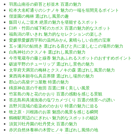
羽黒山南谷の蘚苔と杉並木 百選の魅力
松本大名町通りのシナノキ 魅力の一端を垣間見るポイント
偕楽園の梅林 選ばれし風景の趣
飯田りんご並木 絶景の魅力を堪能するスポット
臼杵・竹田の城下町のカボス 百選の魅力的なスポット
福島潟の草いきれ 魅力的なセレクションの楽しさ
愛媛県愛媛西宇和の温州みかん 素晴らしい自然の宝庫
五ヶ瀬川の鮎焼き 選ばれる喜びと共に楽しむこの場所の魅力
白鳥神社のクスノキ 選ばれし風景の魅力
今市竜蔵寺の藤と線香 魅力あふれるスポットのおすすめポイント
砺波平野のチューリップ 選ばれし景色の魅力
太宰府天満宮の梅林とクスノキの森 選ばれし風景の魅力
東西両本願寺仏具店界隈 選ばれし場所の魅力
郡山の高柴デコ屋敷 特選の魅力
梼原神在居の千枚田 百選に輝く美しい風景
竹富島の海と花のかおり 百選の感動を感じる景観
答志島和具浦漁港の塩ワカメづくり 百選の情景への誘い
吉野川流域の藍染めのかおり 特選の魅力に迫る
牧之原・川根路のお茶 魅惑の風景を感じる瞬間
鶴橋駅周辺のにぎわい 魅力的なスポットの秘訣
須賀川牡丹園の牡丹焚火 百選の魅力
赤沢自然休養林の木曽ヒノキ 選ばれし風情の地