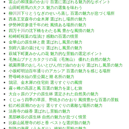
富山の和漢薬のかおり 百選に選ばれる魅力的なポイント
山田町府馬の大クス 魅力の選集を味わう
柳川川下りとうなぎのせいろ蒸し 百選の魅力が息づく場所
西条王至森寺の金木犀 選ばれし場所の魅力
伊勢神宮参道千年の杜 風情ある場所の魅力
四万十川の沈下橋をわたる風 豊かな風情の魅力
松崎町桜葉の塩漬け 感動の百選の情景
金華山の原生林と鹿 選ばれし風景の魅力
別府八湯の湯けむり 選ばれし風景の魅力
萩城下町夏みかんの花 魅力的な景観の選定ポイント
毛無山ブナとカタクリの花（毛無山） 優れた自然の魅力
祇園界隈のおしろいとびん付け油のかおり 選ばれし風景の魅力
小坂町明治百年通りのアカシア 百選の魅力を感じる場所
野母崎水仙の里公園と潮 名所の魅力
鵠沼、金木犀の住宅街 選りすぐりの風情
霧ヶ峰の高原と風 百選の魅力を楽しむ旅
大台ヶ原のブナの原生林 選定された自然美の魅力
くじゅう四季の草原、野焼きのかおり 風情豊かな百選の景観
虹の松原潮のかおり 選りすぐりの素敵な場所の魅力
法善寺の線香 選ばれし景観の魅力
黒部峡谷の原生林 自然の魅力が息づく情景
比叡山延暦寺の杉と香 ベストな選択肢の魅力
釧路の海霧（うみぎり） 絶妙な景観の魅力