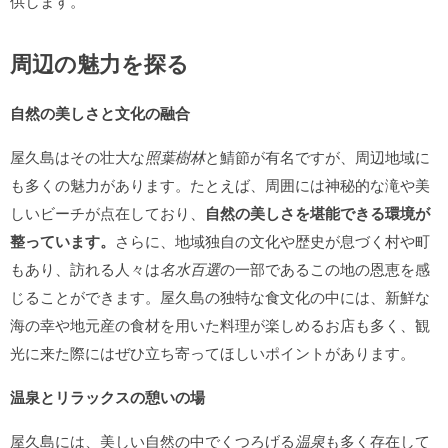
供します。
周辺の魅力を探る
自然の美しさと文化の融合
屋久島はその壮大な
照葉樹林
と鯖節が有名ですが、周辺地域に
も多くの魅力があります。たとえば、周囲には神秘的な滝や美
しいビーチが点在しており、
自然の美しさを堪能できる環境が
整っています。
さらに、地域独自の文化や歴史が息づく村や町
もあり、訪れる人々は
名水百選
の一部であるこの地の恩恵を感
じることができます。屋久島の独特な食文化の中には、新鮮な
海の幸や地元産の食材を用いた料理が楽しめるお店も多く、観
光に来た際にはぜひ立ち寄ってほしいポイントがあります。
温泉とリラックスの憩いの場
屋久島には、美しい自然の中でくつろげる
温泉
も多く存在して