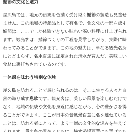
鯖節の文化と魅力
屋久島では、地元の伝統を色濃く受け継ぐ
鯖節
の製造も見逃せ
ません。この地域の特産品として有名で、食文化の一部を成す
鯖節は、ここでしか体験できない味わい深い料理に仕上げられ
ます。観光客は、鯖節づくりの工程を見学しながら、実際に味
わってみることができます。この地の魅力は、単なる観光名所
にとどまらず、名水百選に認定された清水が育んだ、美味しい
食材に裏打ちされているのです。
一体感を味わう特別な体験
屋久島を訪れることで感じられるのは、そこに生きる人々と自
然の織り成す
息吹
です。観光客は、美しい風景を楽しむだけで
なく、地域の伝統や文化を身近に感じながら、心の豊かさを得
ることができます。ここが日本の音風景百選に名を連ねている
ことは、訪れる者にとって、より一層の文化的な深みを与えて
くれます。屋久島の景色とともに、快水浴場百選にも選ばれた