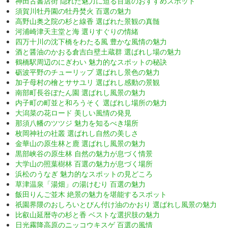
神田古書店街 隠れた魅力に迫る百選のおすすめスポット
須賀川牡丹園の牡丹焚火 百選の魅力
高野山奥之院の杉と線香 選ばれた景観の真髄
河浦崎津天主堂と海 選りすぐりの情緒
四万十川の沈下橋をわたる風 豊かな風情の魅力
酒と醤油のかおる倉吉白壁土蔵群 選ばれし場の魅力
鶴橋駅周辺のにぎわい 魅力的なスポットの秘訣
砺波平野のチューリップ 選ばれし景色の魅力
加子母村の檜とササユリ 選ばれし感動の景観
南部町長谷ぼたん園 選ばれし風景の魅力
内子町の町並と和ろうそく 選ばれし場所の魅力
大潟菜の花ロード 美しい風情の発見
那須八幡のツツジ 魅力を知るべき場所
枚岡神社の社叢 選ばれし自然の美しさ
金華山の原生林と鹿 選ばれし風景の魅力
黒部峡谷の原生林 自然の魅力が息づく情景
大学山の照葉樹林 百選の魅力が息づく場所
浜松のうなぎ 魅力的なスポットの見どころ
草津温泉「湯畑」の湯けむり 百選の魅力
飯田りんご並木 絶景の魅力を堪能するスポット
祇園界隈のおしろいとびん付け油のかおり 選ばれし風景の魅力
比叡山延暦寺の杉と香 ベストな選択肢の魅力
日光霧降高原のニッコウキスゲ 百選の風情