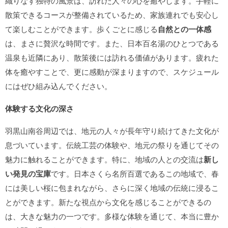
織りなす独特の風景は、訪れた人々の心を癒やします。手軽に
散策できるコースが整備されているため、家族連れでも安心し
て楽しむことができます。歩くごとに感じる
自然との一体感
は、まさに贅沢な時間です。また、日本百名湯のひとつである
温泉も近隣にあり、散策後には訪れる価値があります。疲れた
体を癒やすことで、更に感動が深まりますので、スケジュール
にはぜひ組み込んでください。
体験する文化の深さ
羽黒山南谷周辺では、地元の人々が長年守り続けてきた文化が
息づいています。伝統工芸の体験や、地元の祭りを通じてその
魅力に触れることができます。特に、地域の人との交流は
新し
い発見の宝庫
です。日本さくら名所百選であるこの地域で、春
には美しい桜に包まれながら、さらに深く地域の伝統に浸るこ
とができます。新たな視点から文化を感じることができるの
は、大きな魅力の一つです。多様な体験を通じて、本当に豊か