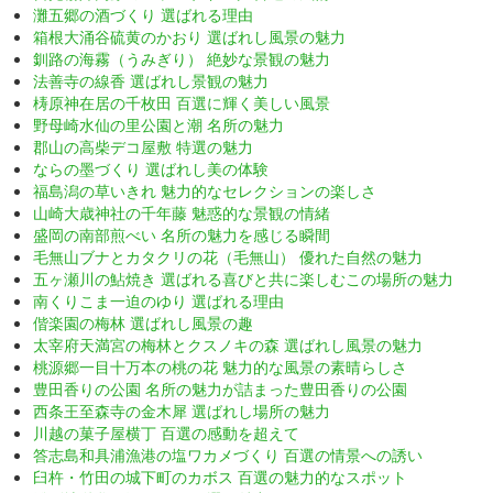
灘五郷の酒づくり 選ばれる理由
箱根大涌谷硫黄のかおり 選ばれし風景の魅力
釧路の海霧（うみぎり） 絶妙な景観の魅力
法善寺の線香 選ばれし景観の魅力
梼原神在居の千枚田 百選に輝く美しい風景
野母崎水仙の里公園と潮 名所の魅力
郡山の高柴デコ屋敷 特選の魅力
ならの墨づくり 選ばれし美の体験
福島潟の草いきれ 魅力的なセレクションの楽しさ
山崎大歳神社の千年藤 魅惑的な景観の情緒
盛岡の南部煎べい 名所の魅力を感じる瞬間
毛無山ブナとカタクリの花（毛無山） 優れた自然の魅力
五ヶ瀬川の鮎焼き 選ばれる喜びと共に楽しむこの場所の魅力
南くりこま一迫のゆり 選ばれる理由
偕楽園の梅林 選ばれし風景の趣
太宰府天満宮の梅林とクスノキの森 選ばれし風景の魅力
桃源郷一目十万本の桃の花 魅力的な風景の素晴らしさ
豊田香りの公園 名所の魅力が詰まった豊田香りの公園
西条王至森寺の金木犀 選ばれし場所の魅力
川越の菓子屋横丁 百選の感動を超えて
答志島和具浦漁港の塩ワカメづくり 百選の情景への誘い
臼杵・竹田の城下町のカボス 百選の魅力的なスポット