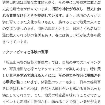
羽黒山周辺は重要な文化財も多く、その中には杉並木に並ぶ歴
史ある建造物が佇んでいます。
旧跡や神社が点在し、歴史に触
れる貴重なひとときを提供しています。
また、地域の人々が大
切に育ててきた文化や祭りもあり、訪れることで地元の人々と
の交流も楽しめます。周囲の風景とともに、日本さくら名所百
選に数えられる桜の名所もあり、春には美しい桜が観光客を惹
きつけています。
アクティビティと体験の宝庫
「羽黒山南谷の蘚苔と杉並木」では、自然の中でのハイキング
や、写真撮影など様々なアクティビティが楽しめます。
特に美
しい景色を求めて訪れる人々には、その魅力を存分に堪能させ
る環境が整っています。
体験型のツアーも多く、日本の秘境百
選に選ばれるこの地は、自然との触れ合いを求める冒険気分を
満たしてくれます。また、地元の特産品を味わうことができる
イベントも定期的に開催され、訪れることで新しい発見がある