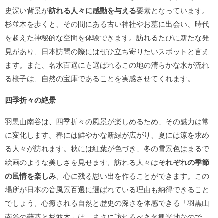
史深い背景が
訪れる人々に感動を与える
要素となっています。
杉並木を歩くと、その間にある古い神社やお墓に出会い、時代
を超えた神秘的な空間を体験できます。訪れるたびに新たな発
見があり、日本訪問の際にはぜひ立ち寄りたいスポットと言え
ます。また、名水百選にも選ばれるこの地の清らかな水が流れ
る様子は、自然の宝庫であることを実感させてくれます。
四季折々の絶景
羽黒山南谷は、四季折々の風景が楽しめるため、その魅力は常
に変化します。春には鮮やかな新緑が広がり、夏には涼を求め
る人々が訪れます。秋には紅葉が色づき、冬の雪景色はまるで
絵画のような美しさを見せます。訪れる人々は
それぞれの季節
の風情を楽しみ
、心に残る思い出を作ることができます。この
場所が日本の音風景百選に選ばれている理由も納得できること
でしょう。心癒される自然と歴史の深さを体感できる「羽黒山
南谷の蘚苔と杉並木」は、まさに訪れるべき名観光地なので