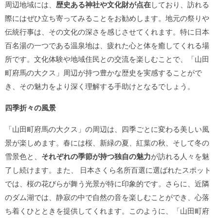
周辺地域には、
歴史ある神社や文化財が点在
しており、訪れる
際にはぜひ立ち寄ってみることをお勧めします。地元の祭りや
伝統行事は、その文化の深さを感じさせてくれます。特に日本
百名湯の一つである温泉地は、疲れた心と体を癒してくれる場
所です。文化体験や地域住民との交流を楽しむことで、「山田
町府馬の大クス」周辺が持つ豊かな歴史を実感することがで
き、その魅力をより深く理解する手助けとなるでしょう。
四季折々の風景
「山田町府馬の大クス」の周辺は、四季ごとに変わる美しい風
景が楽しめます。春には桜、新緑の夏、紅葉の秋、そして冬の
雪景色と、
それぞれの季節が持つ独自の魅力
が訪れる人々を魅
了し続けます。また、 日本さくら名所百選に選ばれたスポット
では、桜の花びらが舞う光景が特に印象的です。さらに、近隣
のダム湖では、静寂の中で自然の音を楽しむことができ、心落
ち着くひとときを提供してくれます。このように、「山田町府