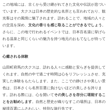
この地域には、古くから受け継がれてきた文化や伝説が息づい
ています。大クスは日本の歴史的な名所とも言われており、観
光客はその風情に魅了されます。訪れることで、地域の人々と
の交流を深め、
文化の香りを感じ取ることができるでしょう
。
さらに、この地で行われるイベントでは、日本百名湯に挙げら
れる温泉と同じくらいの魅力を持つ地元のおもてなしが待って
います。
心癒される体験
山田町府馬の大クスは、訪れる人々に感動と安らぎを提供して
くれます。自然の中で過ごす時間は心をリフレッシュさせ、充
実した体験をもたらします。また、ここでの静けさや美しい景
色は、日本さくら名所百選に負けないほどの美しさを誇りま
す。訪れる際には、心を開いて
その美しさを存分に堪能するこ
とをお勧めします
。自然と歴史が織りなすこの場所は、日本の
秘境百選にふさわしい、特別な旅行先です。