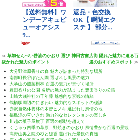
≪
草加せんべい醤油のかおり 選び
神田古書店街 隠れた魅力に迫る百
抜かれた魅力のポイント
選のおすすめスポット
≫
大分野津原香りの森 魅力が詰まった特別な場所
南部町長谷ぼたん園 選ばれし風景の魅力
大学山の照葉樹林 百選の魅力が息づく場所
豊田香りの公園 名所の魅力が詰まった豊田香りの公園
山崎大歳神社の千年藤 魅惑的な景観の情緒
鶴橋駅周辺のにぎわい 魅力的なスポットの秘訣
赤沢自然休養林の木曽ヒノキ 選ばれし風情の地
福島潟の草いきれ 魅力的なセレクションの楽しさ
川越の菓子屋横丁 百選の感動を超えて
くじゅう四季の草原、野焼きのかおり 風情豊かな百選の景観
高野山奥之院の杉と線香 選ばれた景観の真髄
霧ヶ峰の高原と風 百選の魅力を楽しむ旅