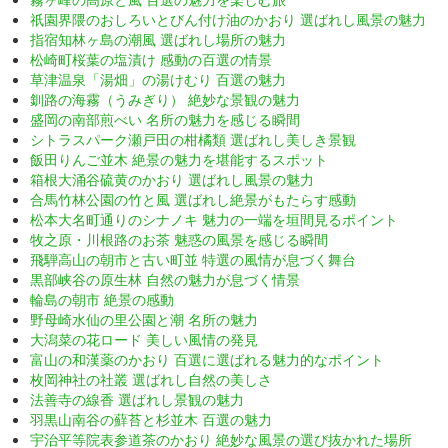
祇園界隈のおしろいとびん付け油のかおり 選ばれし風景の魅力
指宿知林ヶ島の潮風 選ばれし場所の魅力
松崎町桜葉の塩漬け 感動の百選の情景
草津温泉「湯畑」の湯けむり 百選の魅力
釧路の海霧（うみぎり） 絶妙な景観の魅力
盛岡の南部煎べい 名所の魅力を感じる瞬間
シトラスパーク瀬戸田の柑橘類 選ばれし美しき景観
飯田りんご並木 絶景の魅力を堪能するスポット
箱根大涌谷硫黄のかおり 選ばれし風景の魅力
合馬竹林公園の竹と風 選ばれし絶景がもたらす感動
松本大名町通りのシナノキ 魅力の一端を垣間見るポイント
牧之原・川根路のお茶 魅惑の風景を感じる瞬間
飛騨高山の朝市と古い町並 特選の風情が息づく舞台
黒部峡谷の原生林 自然の魅力が息づく情景
輪島の朝市 絶景の感動
野母崎水仙の里公園と潮 名所の魅力
大潟菜の花ロード 美しい風情の発見
富山の和漢薬のかおり 百選に選ばれる魅力的なポイント
枚岡神社の社叢 選ばれし自然の美しさ
法善寺の線香 選ばれし景観の魅力
羽黒山南谷の蘚苔と杉並木 百選の魅力
宇治平等院表参道茶のかおり 絶妙な風景の選び抜かれた場所