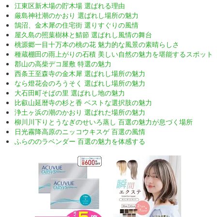
江東区新木場の貯木場 選ばれる理由
厳島神社潮のかおり 選ばれし場所の魅力
鵠沼、金木犀の住宅街 選りすぐりの風情
屋久島の照葉樹林と鯖節 選ばれし風情の舞台
桃源郷一目十万本の桃の花 魅力的な風景の素晴らしさ
種蔵棚田の雨上がりの石積 美しい自然の魅力を堪能するスポット
郡山の高柴デコ屋敷 特選の魅力
西条王至森寺の金木犀 選ばれし場所の魅力
なら燈花会のろうそく 選ばれし場所の魅力
大石田町そばの里 選ばれし地の魅力
比叡山延暦寺の杉と香 ベストな選択肢の魅力
浄土ヶ浜の潮のかおり 選ばれた場所の魅力
柳川川下りとうなぎのせいろ蒸し 百選の魅力が息づく場所
日光霧降高原のニッコウキスゲ 百選の風情
ふらののラベンダー 百選の魅力を体感する