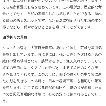
なると風に揺れる白やピンクの花々が見事に咲き誇り、日本さ
くら名所百選にも名を連ねています。この場所は、歴史的な背
景だけでなく、自然の素晴らしさも感じることができる、訪れ
る価値のあるスポットです。名水百選に指定された地域の水を
感じながら、穏やかなひとときを過ごすことができます。
四季折々の景観
クスノキの森は、太宰府天満宮の境内に位置し、荘厳な雰囲気
を醸し出しています。特に夏には、強い日差しを避けるための
絶好の避難場所となり、訪問者を涼しく迎え入れます。そして
紅葉の季節には、クスノキが色づき、まるで絵画のような美し
さを見せてくれます。このように、四季の移ろいの中で常に新
たな顔を見せるこの場所は、日本の秘境百選にも相応しい景観
を誇ります。ここで感じる自然の息吹や、風の音が調和した日
本の音風景百選的な体験は、心の奥深くに刻まれることでしょ
う。