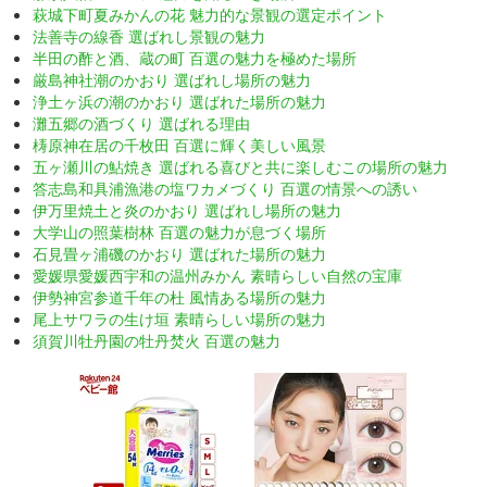
萩城下町夏みかんの花 魅力的な景観の選定ポイント
法善寺の線香 選ばれし景観の魅力
半田の酢と酒、蔵の町 百選の魅力を極めた場所
厳島神社潮のかおり 選ばれし場所の魅力
浄土ヶ浜の潮のかおり 選ばれた場所の魅力
灘五郷の酒づくり 選ばれる理由
梼原神在居の千枚田 百選に輝く美しい風景
五ヶ瀬川の鮎焼き 選ばれる喜びと共に楽しむこの場所の魅力
答志島和具浦漁港の塩ワカメづくり 百選の情景への誘い
伊万里焼土と炎のかおり 選ばれし場所の魅力
大学山の照葉樹林 百選の魅力が息づく場所
石見畳ヶ浦磯のかおり 選ばれた場所の魅力
愛媛県愛媛西宇和の温州みかん 素晴らしい自然の宝庫
伊勢神宮参道千年の杜 風情ある場所の魅力
尾上サワラの生け垣 素晴らしい場所の魅力
須賀川牡丹園の牡丹焚火 百選の魅力