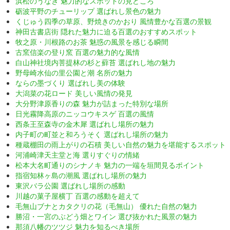
浜松のうなぎ 魅力的なスポットの見どころ
砺波平野のチューリップ 選ばれし景色の魅力
くじゅう四季の草原、野焼きのかおり 風情豊かな百選の景観
神田古書店街 隠れた魅力に迫る百選のおすすめスポット
牧之原・川根路のお茶 魅惑の風景を感じる瞬間
古窯信楽の登り窯 百選の魅力的な風情
白山神社境内菩提林の杉と蘚苔 選ばれし地の魅力
野母崎水仙の里公園と潮 名所の魅力
ならの墨づくり 選ばれし美の体験
大潟菜の花ロード 美しい風情の発見
大分野津原香りの森 魅力が詰まった特別な場所
日光霧降高原のニッコウキスゲ 百選の風情
西条王至森寺の金木犀 選ばれし場所の魅力
内子町の町並と和ろうそく 選ばれし場所の魅力
種蔵棚田の雨上がりの石積 美しい自然の魅力を堪能するスポット
河浦崎津天主堂と海 選りすぐりの情緒
松本大名町通りのシナノキ 魅力の一端を垣間見るポイント
指宿知林ヶ島の潮風 選ばれし場所の魅力
東沢バラ公園 選ばれし場所の感動
川越の菓子屋横丁 百選の感動を超えて
毛無山ブナとカタクリの花（毛無山） 優れた自然の魅力
勝沼・一宮のぶどう畑とワイン 選び抜かれた風景の魅力
那須八幡のツツジ 魅力を知るべき場所