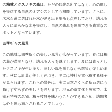
の
梅林とクスノキの森
は、ただの観光名所ではなく、心の癒し
を提供する自然のオアシスとしても機能しています。さらに、
名水百選に選ばれた水が湧き出る場所も点在しており、訪れる
人々に清らかな水を提供し、自然の恵みを体感できる貴重なス
ポットとなっています。
四季折々の風景
この地域は四季折々の美しい風景が広がっています。春には梅
の花が満開となり、訪れる人々を魅了します。夏には青々とし
たクスノキが生い茂り、涼しい風を感じながら散策が楽しめま
す。秋には紅葉が美しく色づき、冬には神社が雪化粧する様子
が見られます。これらの景色は、実に日本さくら名所百選にも
負けず劣らずの美しさを誇ります。地元の食文化も豊富で、太
宰府特有の名物、梅ヶ枝餅を味わうことができるため、訪問者
は心も体も満たされることでしょう。