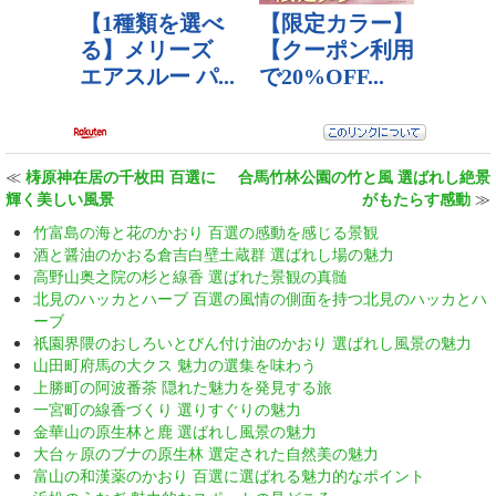
≪
梼原神在居の千枚田 百選に
合馬竹林公園の竹と風 選ばれし絶景
輝く美しい風景
がもたらす感動
≫
竹富島の海と花のかおり 百選の感動を感じる景観
酒と醤油のかおる倉吉白壁土蔵群 選ばれし場の魅力
高野山奥之院の杉と線香 選ばれた景観の真髄
北見のハッカとハーブ 百選の風情の側面を持つ北見のハッカとハ
ーブ
祇園界隈のおしろいとびん付け油のかおり 選ばれし風景の魅力
山田町府馬の大クス 魅力の選集を味わう
上勝町の阿波番茶 隠れた魅力を発見する旅
一宮町の線香づくり 選りすぐりの魅力
金華山の原生林と鹿 選ばれし風景の魅力
大台ヶ原のブナの原生林 選定された自然美の魅力
富山の和漢薬のかおり 百選に選ばれる魅力的なポイント