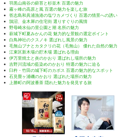
羽黒山南谷の蘚苔と杉並木 百選の魅力
霧ヶ峰の高原と風 百選の魅力を楽しむ旅
答志島和具浦漁港の塩ワカメづくり 百選の情景への誘い
鵠沼、金木犀の住宅街 選りすぐりの風情
野母崎水仙の里公園と潮 名所の魅力
萩城下町夏みかんの花 魅力的な景観の選定ポイント
白鳥神社のクスノキ 選ばれし風景の魅力
毛無山ブナとカタクリの花（毛無山） 優れた自然の魅力
江東区新木場の貯木場 選ばれる理由
伊万里焼土と炎のかおり 選ばれし場所の魅力
吉野川流域の藍染めのかおり 特選の魅力に迫る
臼杵・竹田の城下町のカボス 百選の魅力的なスポット
石見畳ヶ浦磯のかおり 選ばれた場所の魅力
上勝町の阿波番茶 隠れた魅力を発見する旅