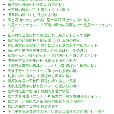
須賀川牡丹園の牡丹焚火 百選の魅力
一宮町の線香づくり 選りすぐりの魅力
灘五郷の酒づくり 選ばれる理由
酒と醤油のかおる倉吉白壁土蔵群 選ばれし場の魅力
北見のハッカとハーブ 百選の風情の側面を持つ北見のハッカとハ
ーブ
合馬竹林公園の竹と風 選ばれし絶景がもたらす感動
屋久島の照葉樹林と鯖節 選ばれし風情の舞台
神田古書店街 隠れた魅力に迫る百選のおすすめスポット
白山神社境内菩提林の杉と蘚苔 選ばれし地の魅力
草加せんべい醤油のかおり 選び抜かれた魅力のポイント
伊勢神宮参道千年の杜 風情ある場所の魅力
太宰府天満宮の梅林とクスノキの森 選ばれし風景の魅力
砺波平野のチューリップ 選ばれし景色の魅力
別府八湯の湯けむり 選ばれし風景の魅力
梼原神在居の千枚田 百選に輝く美しい風景
比叡山延暦寺の杉と香 ベストな選択肢の魅力
松崎町桜葉の塩漬け 感動の百選の情景
松本大名町通りのシナノキ 魅力の一端を垣間見るポイント
牧之原・川根路のお茶 魅惑の風景を感じる瞬間
郡山の高柴デコ屋敷 特選の魅力
宇治平等院表参道茶のかおり 絶妙な風景の選び抜かれた場所