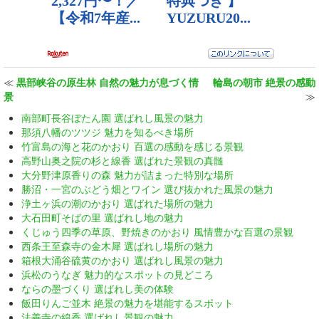
≪
黒部峡谷の原生林 自然の魅力が息づく情
輪島の朝市 絶景の感動
景
≫
南部町長谷ぼたん園 選ばれし風景の魅力
那須八幡のツツジ 魅力を知るべき場所
竹富島の海と花のかおり 百選の感動を感じる景観
高野山奥之院の杉と線香 選ばれた景観の真髄
大分野津原香りの森 魅力が詰まった特別な場所
勝沼・一宮のぶどう畑とワイン 選び抜かれた風景の魅力
浄土ヶ浜の潮のかおり 選ばれた場所の魅力
大石田町そばの里 選ばれし地の魅力
くじゅう四季の草原、野焼きのかおり 風情豊かな百選の景観
西条王至森寺の金木犀 選ばれし場所の魅力
箱根大涌谷硫黄のかおり 選ばれし風景の魅力
浜松のうなぎ 魅力的なスポットの見どころ
ならの墨づくり 選ばれし美の体験
飯田りんご並木 絶景の魅力を堪能するスポット
法善寺の線香 選ばれし景観の魅力