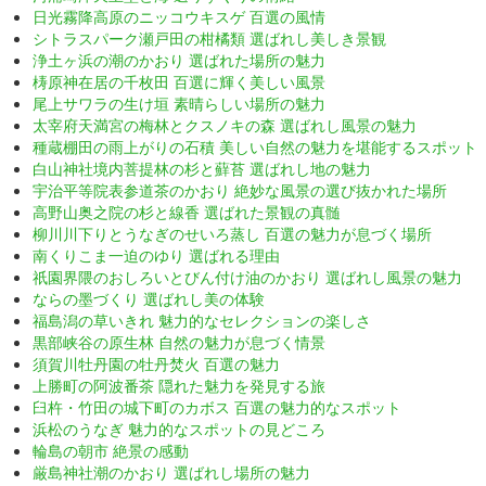
日光霧降高原のニッコウキスゲ 百選の風情
シトラスパーク瀬戸田の柑橘類 選ばれし美しき景観
浄土ヶ浜の潮のかおり 選ばれた場所の魅力
梼原神在居の千枚田 百選に輝く美しい風景
尾上サワラの生け垣 素晴らしい場所の魅力
太宰府天満宮の梅林とクスノキの森 選ばれし風景の魅力
種蔵棚田の雨上がりの石積 美しい自然の魅力を堪能するスポット
白山神社境内菩提林の杉と蘚苔 選ばれし地の魅力
宇治平等院表参道茶のかおり 絶妙な風景の選び抜かれた場所
高野山奥之院の杉と線香 選ばれた景観の真髄
柳川川下りとうなぎのせいろ蒸し 百選の魅力が息づく場所
南くりこま一迫のゆり 選ばれる理由
祇園界隈のおしろいとびん付け油のかおり 選ばれし風景の魅力
ならの墨づくり 選ばれし美の体験
福島潟の草いきれ 魅力的なセレクションの楽しさ
黒部峡谷の原生林 自然の魅力が息づく情景
須賀川牡丹園の牡丹焚火 百選の魅力
上勝町の阿波番茶 隠れた魅力を発見する旅
臼杵・竹田の城下町のカボス 百選の魅力的なスポット
浜松のうなぎ 魅力的なスポットの見どころ
輪島の朝市 絶景の感動
厳島神社潮のかおり 選ばれし場所の魅力