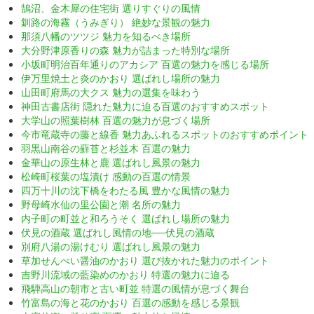
鵠沼、金木犀の住宅街 選りすぐりの風情
釧路の海霧（うみぎり） 絶妙な景観の魅力
那須八幡のツツジ 魅力を知るべき場所
大分野津原香りの森 魅力が詰まった特別な場所
小坂町明治百年通りのアカシア 百選の魅力を感じる場所
伊万里焼土と炎のかおり 選ばれし場所の魅力
山田町府馬の大クス 魅力の選集を味わう
神田古書店街 隠れた魅力に迫る百選のおすすめスポット
大学山の照葉樹林 百選の魅力が息づく場所
今市竜蔵寺の藤と線香 魅力あふれるスポットのおすすめポイント
羽黒山南谷の蘚苔と杉並木 百選の魅力
金華山の原生林と鹿 選ばれし風景の魅力
松崎町桜葉の塩漬け 感動の百選の情景
四万十川の沈下橋をわたる風 豊かな風情の魅力
野母崎水仙の里公園と潮 名所の魅力
内子町の町並と和ろうそく 選ばれし場所の魅力
伏見の酒蔵 選ばれし風情の地──伏見の酒蔵
別府八湯の湯けむり 選ばれし風景の魅力
草加せんべい醤油のかおり 選び抜かれた魅力のポイント
吉野川流域の藍染めのかおり 特選の魅力に迫る
飛騨高山の朝市と古い町並 特選の風情が息づく舞台
竹富島の海と花のかおり 百選の感動を感じる景観