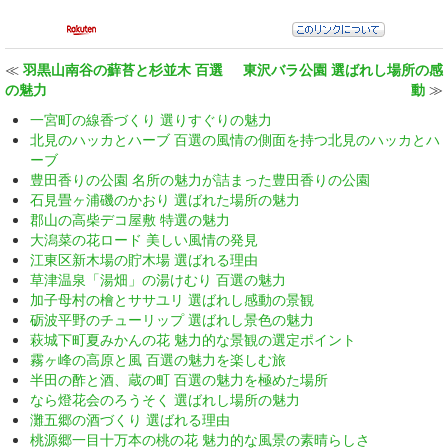
≪
羽黒山南谷の蘚苔と杉並木 百選
東沢バラ公園 選ばれし場所の感
の魅力
動
≫
一宮町の線香づくり 選りすぐりの魅力
北見のハッカとハーブ 百選の風情の側面を持つ北見のハッカとハ
ーブ
豊田香りの公園 名所の魅力が詰まった豊田香りの公園
石見畳ヶ浦磯のかおり 選ばれた場所の魅力
郡山の高柴デコ屋敷 特選の魅力
大潟菜の花ロード 美しい風情の発見
江東区新木場の貯木場 選ばれる理由
草津温泉「湯畑」の湯けむり 百選の魅力
加子母村の檜とササユリ 選ばれし感動の景観
砺波平野のチューリップ 選ばれし景色の魅力
萩城下町夏みかんの花 魅力的な景観の選定ポイント
霧ヶ峰の高原と風 百選の魅力を楽しむ旅
半田の酢と酒、蔵の町 百選の魅力を極めた場所
なら燈花会のろうそく 選ばれし場所の魅力
灘五郷の酒づくり 選ばれる理由
桃源郷一目十万本の桃の花 魅力的な風景の素晴らしさ