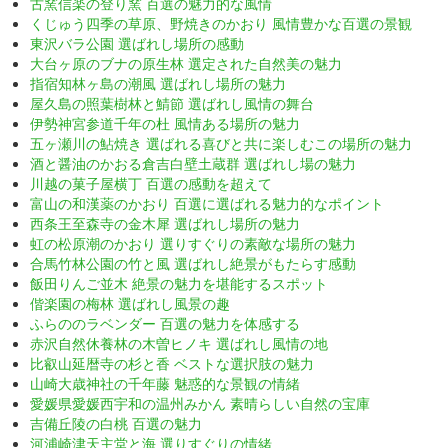
古窯信楽の登り窯 百選の魅力的な風情
くじゅう四季の草原、野焼きのかおり 風情豊かな百選の景観
東沢バラ公園 選ばれし場所の感動
大台ヶ原のブナの原生林 選定された自然美の魅力
指宿知林ヶ島の潮風 選ばれし場所の魅力
屋久島の照葉樹林と鯖節 選ばれし風情の舞台
伊勢神宮参道千年の杜 風情ある場所の魅力
五ヶ瀬川の鮎焼き 選ばれる喜びと共に楽しむこの場所の魅力
酒と醤油のかおる倉吉白壁土蔵群 選ばれし場の魅力
川越の菓子屋横丁 百選の感動を超えて
富山の和漢薬のかおり 百選に選ばれる魅力的なポイント
西条王至森寺の金木犀 選ばれし場所の魅力
虹の松原潮のかおり 選りすぐりの素敵な場所の魅力
合馬竹林公園の竹と風 選ばれし絶景がもたらす感動
飯田りんご並木 絶景の魅力を堪能するスポット
偕楽園の梅林 選ばれし風景の趣
ふらののラベンダー 百選の魅力を体感する
赤沢自然休養林の木曽ヒノキ 選ばれし風情の地
比叡山延暦寺の杉と香 ベストな選択肢の魅力
山崎大歳神社の千年藤 魅惑的な景観の情緒
愛媛県愛媛西宇和の温州みかん 素晴らしい自然の宝庫
吉備丘陵の白桃 百選の魅力
河浦崎津天主堂と海 選りすぐりの情緒