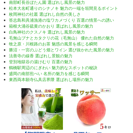
南部町長谷ぼたん園 選ばれし風景の魅力
松本大名町通りのシナノキ 魅力の一端を垣間見るポイント
枚岡神社の社叢 選ばれし自然の美しさ
答志島和具浦漁港の塩ワカメづくり 百選の情景への誘い
箱根大涌谷硫黄のかおり 選ばれし風景の魅力
白鳥神社のクスノキ 選ばれし風景の魅力
毛無山ブナとカタクリの花（毛無山） 優れた自然の魅力
牧之原・川根路のお茶 魅惑の風景を感じる瞬間
勝沼・一宮のぶどう畑とワイン 選び抜かれた風景の魅力
法善寺の線香 選ばれし景観の魅力
登別地獄谷の湯けむり 百選の魅力
鶴橋駅周辺のにぎわい 魅力的なスポットの秘訣
盛岡の南部煎べい 名所の魅力を感じる瞬間
東西両本願寺仏具店界隈 選ばれし場所の魅力