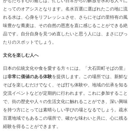
がもたらす心の癒しは、忙しい日常からの解放を求める人々に
とってのオアシスとなります。名水百選に選ばれたこの地に流
れる水は、心身をリフレッシュさせ、さらにそばの里特有の風
味豊かな蕎麦は、その自然の恩恵を直に感じることができる絶
品です。自分自身を見つめ直したいと思う人には、まさにぴっ
たりのスポットでしょう。
文化を楽しむ人へ
日本の伝統文化や食を愛する方々には、「大石田町そばの里」
は
非常に価値のある体験
を提供します。この場所では、新鮮な
そばを楽しむだけでなく、そば打ち体験や、地域の伝承を知る
交流イベントなどが定期的に行われます。これに参加すること
で、街の歴史や人々の生活文化に触れることができ、深い興味
を持つ方にとっては素晴らしい学びの場となるでしょう。疏水
百選地域でもあるこの場所で、確かな味わいと共に、心に残る
経験を得ることができます。