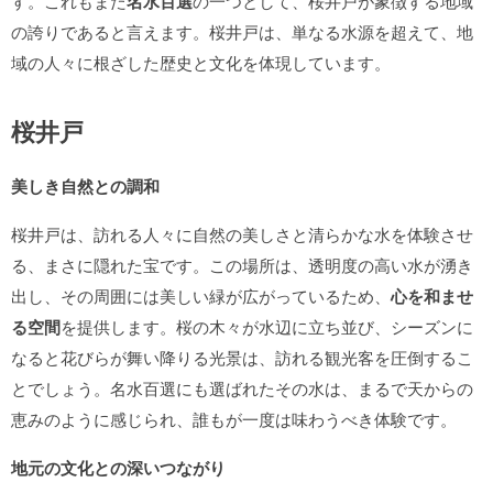
す。これもまた
名水百選
の一つとして、桜井戸が象徴する地域
の誇りであると言えます。桜井戸は、単なる水源を超えて、地
域の人々に根ざした歴史と文化を体現しています。
桜井戸
美しき自然との調和
桜井戸は、訪れる人々に自然の美しさと清らかな水を体験させ
る、まさに隠れた宝です。この場所は、透明度の高い水が湧き
出し、その周囲には美しい緑が広がっているため、
心を和ませ
る空間
を提供します。桜の木々が水辺に立ち並び、シーズンに
なると花びらが舞い降りる光景は、訪れる観光客を圧倒するこ
とでしょう。名水百選にも選ばれたその水は、まるで天からの
恵みのように感じられ、誰もが一度は味わうべき体験です。
地元の文化との深いつながり