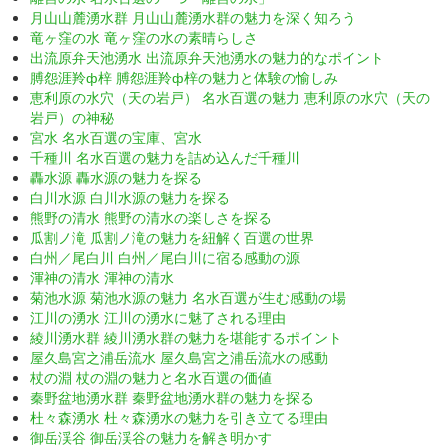
月山山麓湧水群 月山山麓湧水群の魅力を深く知ろう
竜ヶ窪の水 竜ヶ窪の水の素晴らしさ
出流原弁天池湧水 出流原弁天池湧水の魅力的なポイント
膊怨涯羚ф梓 膊怨涯羚ф梓の魅力と体験の愉しみ
恵利原の水穴（天の岩戸） 名水百選の魅力 恵利原の水穴（天の
岩戸）の神秘
宮水 名水百選の宝庫、宮水
千種川 名水百選の魅力を詰め込んだ千種川
轟水源 轟水源の魅力を探る
白川水源 白川水源の魅力を探る
熊野の清水 熊野の清水の楽しさを探る
瓜割ノ滝 瓜割ノ滝の魅力を紐解く百選の世界
白州／尾白川 白州／尾白川に宿る感動の源
渾神の清水 渾神の清水
菊池水源 菊池水源の魅力 名水百選が生む感動の場
江川の湧水 江川の湧水に魅了される理由
綾川湧水群 綾川湧水群の魅力を堪能するポイント
屋久島宮之浦岳流水 屋久島宮之浦岳流水の感動
杖の淵 杖の淵の魅力と名水百選の価値
秦野盆地湧水群 秦野盆地湧水群の魅力を探る
杜々森湧水 杜々森湧水の魅力を引き立てる理由
御岳渓谷 御岳渓谷の魅力を解き明かす