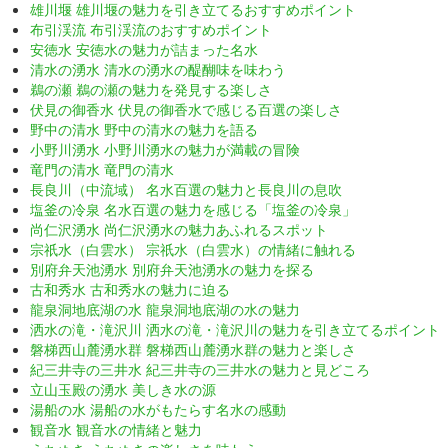
雄川堰 雄川堰の魅力を引き立てるおすすめポイント
布引渓流 布引渓流のおすすめポイント
安徳水 安徳水の魅力が詰まった名水
清水の湧水 清水の湧水の醍醐味を味わう
鵜の瀬 鵜の瀬の魅力を発見する楽しさ
伏見の御香水 伏見の御香水で感じる百選の楽しさ
野中の清水 野中の清水の魅力を語る
小野川湧水 小野川湧水の魅力が満載の冒険
竜門の清水 竜門の清水
長良川（中流域） 名水百選の魅力と長良川の息吹
塩釜の冷泉 名水百選の魅力を感じる「塩釜の冷泉」
尚仁沢湧水 尚仁沢湧水の魅力あふれるスポット
宗祇水（白雲水） 宗祇水（白雲水）の情緒に触れる
別府弁天池湧水 別府弁天池湧水の魅力を探る
古和秀水 古和秀水の魅力に迫る
龍泉洞地底湖の水 龍泉洞地底湖の水の魅力
洒水の滝・滝沢川 洒水の滝・滝沢川の魅力を引き立てるポイント
磐梯西山麓湧水群 磐梯西山麓湧水群の魅力と楽しさ
紀三井寺の三井水 紀三井寺の三井水の魅力と見どころ
立山玉殿の湧水 美しき水の源
湯船の水 湯船の水がもたらす名水の感動
観音水 観音水の情緒と魅力