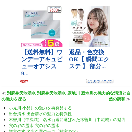
≪
別府弁天池湧水 別府弁天池湧水
寂地川 寂地川の魅力的な清流と自
の魅力を探る
然の調和
≫
小見川 小見川の魅力を再発見する
出合清水 出合清水の魅力と特異性
木曽川（中流域） 名水百選に選ばれた木曽川（中流域）の魅力
穴の谷の霊水 穴の谷の霊水
離宮の水 名水百選の一つ「離宮の水」