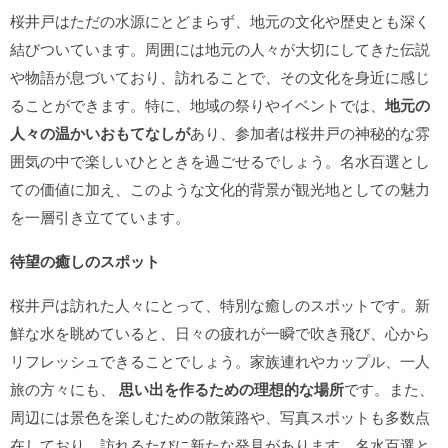
桜井戸はただの水源にとどまらず、地元の文化や歴史とも深く
結びついています。周囲には地元の人々が大切にしてきた伝説
や物語が息づいており、訪れることで、その文化を身近に感じ
ることができます。特に、地域の祭りやイベントでは、
地元の
人々の温かいおもてなしが
あり、参加者は桜井戸の神秘的な雰
囲気の中で楽しいひとときを過ごせるでしょう。名水百選とし
ての価値に加え、このような文化的背景が観光地としての魅力
を一層引き立てています。
待望の癒しのスポット
桜井戸は訪れた人々にとって、特別な癒しのスポットです。新
鮮な水を眺めていると、日々の疲れが一瞬で吹き飛び、心から
リフレッシュできることでしょう。家族連れやカップル、一人
旅の方々にも、
思い出を作るための理想的な場所
です。また、
周辺には景色を楽しむための散策路や、写真スポットも多数点
在しており、訪れるたびに新たな発見があります。名水百選と