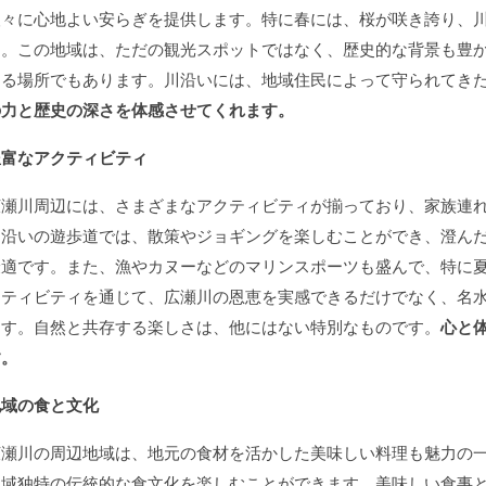
人々に心地よい安らぎを提供します。特に春には、桜が咲き誇り、
す。この地域は、ただの観光スポットではなく、歴史的な背景も豊
きる場所でもあります。川沿いには、地域住民によって守られてき
の力と歴史の深さを体感させてくれます。
豊富なアクティビティ
広瀬川周辺には、さまざまなアクティビティが揃っており、家族連
川沿いの遊歩道では、散策やジョギングを楽しむことができ、澄ん
最適です。また、漁やカヌーなどのマリンスポーツも盛んで、特に
クティビティを通じて、広瀬川の恩恵を実感できるだけでなく、名
ます。自然と共存する楽しさは、他にはない特別なものです。
心と
す。
地域の食と文化
広瀬川の周辺地域は、地元の食材を活かした美味しい料理も魅力の
地域独特の伝統的な食文化を楽しむことができます。美味しい食事