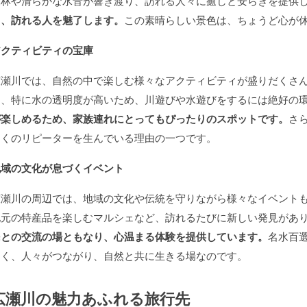
森林や清らかな水音が響き渡り、訪れる人々に癒しと安らぎを提供
り、訪れる人を魅了します。
この素晴らしい景色は、ちょうど心が
アクティビティの宝庫
広瀬川では、自然の中で楽しむ様々なアクティビティが盛りだくさ
め、特に水の透明度が高いため、川遊びや水遊びをするには絶好の
が楽しめるため、家族連れにとってもぴったりのスポットです。
さ
多くのリピーターを生んでいる理由の一つです。
地域の文化が息づくイベント
広瀬川の周辺では、地域の文化や伝統を守りながら様々なイベント
地元の特産品を楽しむマルシェなど、訪れるたびに新しい発見があ
民との交流の場ともなり、心温まる体験を提供しています。
名水百
なく、人々がつながり、自然と共に生きる場なのです。
広瀬川の魅力あふれる旅行先