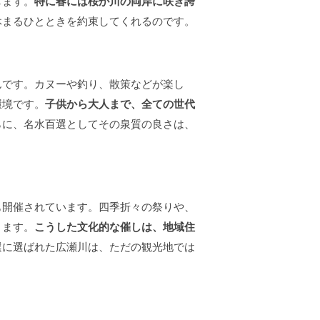
します。
特に春には桜が川の両岸に咲き誇
休まるひとときを約束してくれるのです。
んです。カヌーや釣り、散策などが楽し
環境です。
子供から大人まで、全ての世代
らに、名水百選としてその泉質の良さは、
も開催されています。四季折々の祭りや、
ります。
こうした文化的な催しは、地域住
選に選ばれた広瀬川は、ただの観光地では