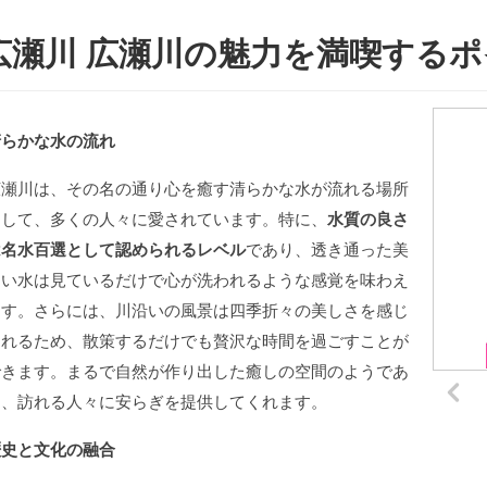
広瀬川 広瀬川の魅力を満喫する
清らかな水の流れ
広瀬川は、その名の通り心を癒す清らかな水が流れる場所
として、多くの人々に愛されています。特に、
水質の良さ
は名水百選として認められるレベル
であり、透き通った美
しい水は見ているだけで心が洗われるような感覚を味わえ
ます。さらには、川沿いの風景は四季折々の美しさを感じ
られるため、散策するだけでも贅沢な時間を過ごすことが
できます。まるで自然が作り出した癒しの空間のようであ
り、訪れる人々に安らぎを提供してくれます。
歴史と文化の融合