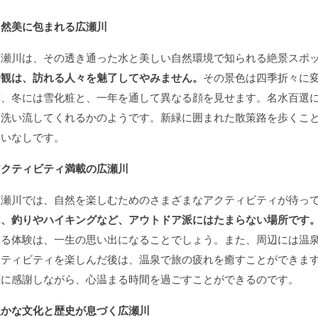
自然美に包まれる広瀬川
広瀬川は、その透き通った水と美しい自然環境で知られる絶景スポ
景観は、訪れる人々を魅了してやみません。
その景色は四季折々に
葉、冬には雪化粧と、一年を通して異なる顔を見せます。名水百選
を洗い流してくれるかのようです。新緑に囲まれた散策路を歩くこ
違いなしです。
アクティビティ満載の広瀬川
広瀬川では、自然を楽しむためのさまざまなアクティビティが待っ
ん、釣りやハイキングなど、アウトドア派にはたまらない場所です
じる体験は、一生の思い出になることでしょう。また、周辺には温
クティビティを楽しんだ後は、温泉で旅の疲れを癒すことができま
恵に感謝しながら、心温まる時間を過ごすことができるのです。
豊かな文化と歴史が息づく広瀬川