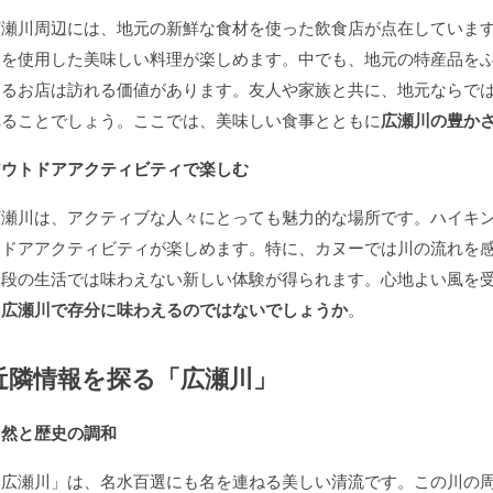
広瀬川周辺には、地元の新鮮な食材を使った飲食店が点在していま
水を使用した美味しい料理が楽しめます。中でも、地元の特産品を
えるお店は訪れる価値があります。友人や家族と共に、地元ならで
れることでしょう。ここでは、美味しい食事とともに
広瀬川の豊か
アウトドアアクティビティで楽しむ
広瀬川は、アクティブな人々にとっても魅力的な場所です。ハイキ
トドアアクティビティが楽しめます。特に、カヌーでは川の流れを
普段の生活では味わえない新しい体験が得られます。心地よい風を
を
広瀬川で存分に味わえるのではないでしょうか
。
近隣情報を探る「広瀬川」
自然と歴史の調和
「広瀬川」は、名水百選にも名を連ねる美しい清流です。この川の