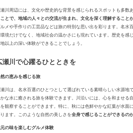
広瀬川周辺には、文化や歴史的な背景を感じられるスポットも多数
ることで、地域の人々との交流が生まれ、文化を深く理解すること
グルメや手作りの工芸品などは旅の特別な思い出を彩ります。名水
然環境だけでなく、地域社会の温かさにも現れています。歴史を感
光地以上の深い体験ができることでしょう。
広瀬川で心躍るひとときを
自然の恵みを感じる旅
広瀬川は、名水百選のひとつとして選ばれている素晴らしい水源地
らかな水に癒される旅を体験できます。川沿いには、心を和ませる
化を観察することができます。特に、秋には色鮮やかな紅葉が水面
がります。このような自然の美しさを
全身で感じることができるの
地元の味を楽しむグルメ体験