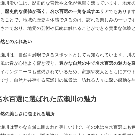
広瀬川沿いには、歴史的な背景や文化が色濃く残っています。地元
は、
歴史的な価値が高く、名水百選の一角を成すエリア
でもありま
巡ることで、地域の歴史を体感できるのは、訪れる楽しみの一つで
催されており、地元の芸術や伝統に触れることができる貴重な体験
自然とのふれあい
広瀬川は、自然を満喫できるスポットとしても知られています。川
や風の音が心地よく響き渡り、
豊かな自然の中で名水百選の魅力を
ハイキングコースも整備されているため、家族や友人とともにアウ
力です。自然と共存する広瀬川の風景は、訪れる人々に深い感動を
名水百選に選ばれた広瀬川の魅力
自然の美しさに包まれる場所
広瀬川は豊かな自然に囲まれた美しい川で、その水は名水百選にも