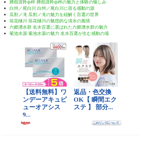
膊怨涯羚ф梓 膊怨涯羚ф梓の魅力と体験の愉しみ
白州／尾白川 白州／尾白川に宿る感動の源
瓜割ノ滝 瓜割ノ滝の魅力を紐解く百選の世界
垣花樋川 垣花樋川の魅惑的な清水の風情
六郷湧水群 名水百選に選ばれた六郷湧水群の魅力
菊池水源 菊池水源の魅力 名水百選が生む感動の場