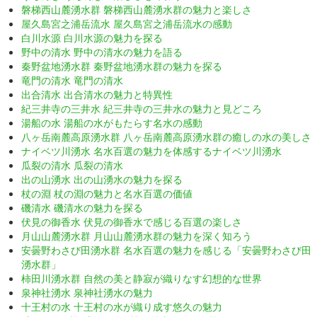
磐梯西山麓湧水群 磐梯西山麓湧水群の魅力と楽しさ
屋久島宮之浦岳流水 屋久島宮之浦岳流水の感動
白川水源 白川水源の魅力を探る
野中の清水 野中の清水の魅力を語る
秦野盆地湧水群 秦野盆地湧水群の魅力を探る
竜門の清水 竜門の清水
出合清水 出合清水の魅力と特異性
紀三井寺の三井水 紀三井寺の三井水の魅力と見どころ
湯船の水 湯船の水がもたらす名水の感動
八ヶ岳南麓高原湧水群 八ヶ岳南麓高原湧水群の癒しの水の美しさ
ナイベツ川湧水 名水百選の魅力を体感するナイベツ川湧水
瓜裂の清水 瓜裂の清水
出の山湧水 出の山湧水の魅力を探る
杖の淵 杖の淵の魅力と名水百選の価値
磯清水 磯清水の魅力を探る
伏見の御香水 伏見の御香水で感じる百選の楽しさ
月山山麓湧水群 月山山麓湧水群の魅力を深く知ろう
安曇野わさび田湧水群 名水百選の魅力を感じる「安曇野わさび田
湧水群」
柿田川湧水群 自然の美と静寂が織りなす幻想的な世界
泉神社湧水 泉神社湧水の魅力
十王村の水 十王村の水が織り成す悠久の魅力