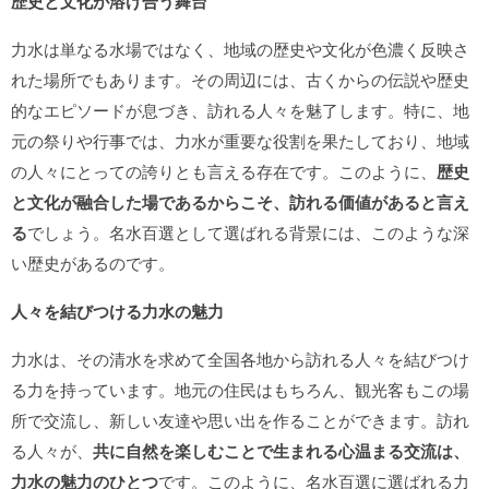
歴史と文化が溶け合う舞台
力水は単なる水場ではなく、地域の歴史や文化が色濃く反映さ
れた場所でもあります。その周辺には、古くからの伝説や歴史
的なエピソードが息づき、訪れる人々を魅了します。特に、地
元の祭りや行事では、力水が重要な役割を果たしており、地域
の人々にとっての誇りとも言える存在です。このように、
歴史
と文化が融合した場であるからこそ、訪れる価値があると言え
る
でしょう。名水百選として選ばれる背景には、このような深
い歴史があるのです。
人々を結びつける力水の魅力
力水は、その清水を求めて全国各地から訪れる人々を結びつけ
る力を持っています。地元の住民はもちろん、観光客もこの場
所で交流し、新しい友達や思い出を作ることができます。訪れ
る人々が、
共に自然を楽しむことで生まれる心温まる交流は、
力水の魅力のひとつ
です。このように、名水百選に選ばれる力