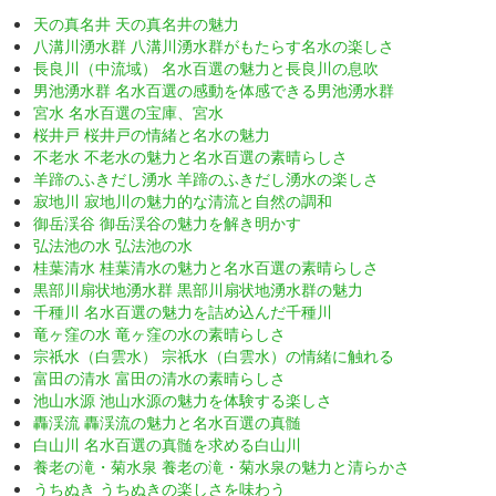
天の真名井 天の真名井の魅力
八溝川湧水群 八溝川湧水群がもたらす名水の楽しさ
長良川（中流域） 名水百選の魅力と長良川の息吹
男池湧水群 名水百選の感動を体感できる男池湧水群
宮水 名水百選の宝庫、宮水
桜井戸 桜井戸の情緒と名水の魅力
不老水 不老水の魅力と名水百選の素晴らしさ
羊蹄のふきだし湧水 羊蹄のふきだし湧水の楽しさ
寂地川 寂地川の魅力的な清流と自然の調和
御岳渓谷 御岳渓谷の魅力を解き明かす
弘法池の水 弘法池の水
桂葉清水 桂葉清水の魅力と名水百選の素晴らしさ
黒部川扇状地湧水群 黒部川扇状地湧水群の魅力
千種川 名水百選の魅力を詰め込んだ千種川
竜ヶ窪の水 竜ヶ窪の水の素晴らしさ
宗祇水（白雲水） 宗祇水（白雲水）の情緒に触れる
富田の清水 富田の清水の素晴らしさ
池山水源 池山水源の魅力を体験する楽しさ
轟渓流 轟渓流の魅力と名水百選の真髄
白山川 名水百選の真髄を求める白山川
養老の滝・菊水泉 養老の滝・菊水泉の魅力と清らかさ
うちぬき うちぬきの楽しさを味わう