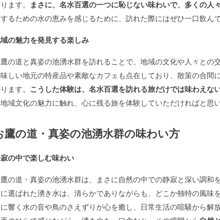
なります。
まさに、名水百選の一つに恥じない味わいで、多くの人
にするための水の恵みを感じるために、訪れた際にはぜひ一口飲ん
地域の魅力を発見する楽しみ
お鷹の道と真姿の池湧水群を訪れることで、地域の文化や人々との
美味しい地元の特産品や素敵なカフェも点在しており、散策の合間
がります。
こうした体験は、名水百選を訪れる旅だけでは味わえな
と地域文化の魅力に触れ、心に残る旅を体験していただければと思
お鷹の道・真姿の池湧水群の味わい方
静寂の中で楽しむ味わい
お鷹の道・真姿の池湧水群は、まさに自然の中での静寂と深い調和
つに選ばれた湧き水は、清らかでありながらも、どこか独特の風味
元に響く水の音や鳥のさえずりが心を癒し、日常生活の喧騒から解