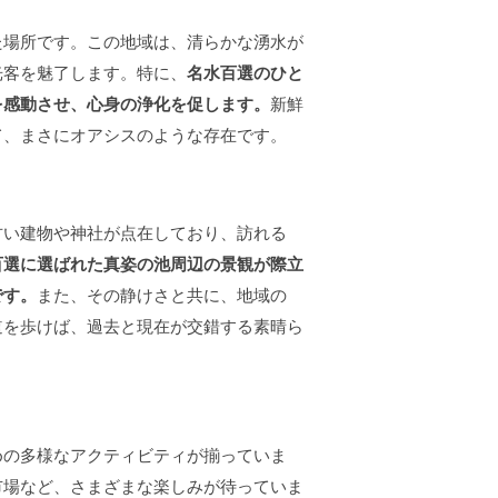
た場所です。この地域は、清らかな湧水が
光客を魅了します。特に、
名水百選のひと
を感動させ、心身の浄化を促します。
新鮮
て、まさにオアシスのような存在です。
古い建物や神社が点在しており、訪れる
百選に選ばれた真姿の池周辺の景観が際立
です。
また、その静けさと共に、地域の
道を歩けば、過去と現在が交錯する素晴ら
めの多様なアクティビティが揃っていま
市場など、さまざまな楽しみが待っていま