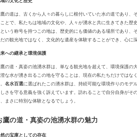
地域の文化と歴史
お鷹の道は、古くから人々の暮らしに根付いていた水の道であり、
ることで、私たちは地域の文化や、人々が湧水と共に生きてきた歴
選
という称号を持つこの地は、歴史的にも価値のある場所であり、
ただの観光地ではなく、文化的な遺産を体験することができ、心に
未来への継承と環境保護
お鷹の道・真姿の池湧水群は、単なる観光地を超えて、環境保護の
清澄な水が湧き出るこの地を守ることは、現在の私たちだけではな
す。
名水百選
に選ばれたこの湧水群は、持続可能な環境作りのモデ
美しさを守る意義を強く訴えています。訪れることで自分自身がそ
る、まさに特別な体験となるでしょう。
お鷹の道・真姿の池湧水群の魅力
自然の宝庫としての存在