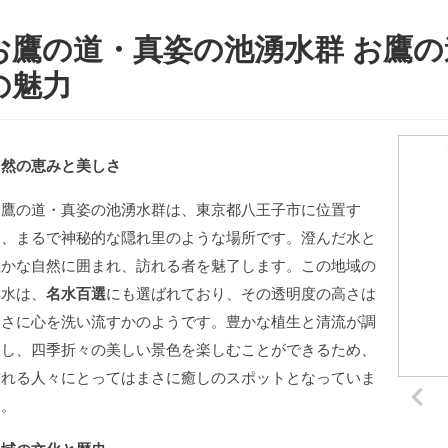
お鷹の道・真姿の池湧水群 お鷹
の魅力
自然の恵みと美しさ
お鷹の道・真姿の池湧水群は、東京都八王子市に位置す
る、まるで神秘的な隠れ里のような場所です。澄んだ水と
豊かな自然に囲まれ、訪れる者を魅了します。この地域の
湧水は、
名水百選
にも選ばれており、その透明度の高さは
まさに心を洗い流すかのようです。豊かな植生と清流が調
和し、四季折々の美しい景色を楽しむことができるため、
訪れる人々にとってはまさに癒しのスポットとなっていま
す。