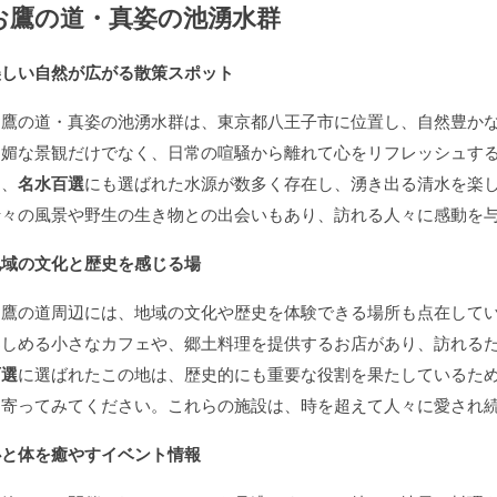
お鷹の道・真姿の池湧水群
美しい自然が広がる散策スポット
お鷹の道・真姿の池湧水群は、東京都八王子市に位置し、自然豊か
明媚な景観だけでなく、日常の喧騒から離れて心をリフレッシュす
は、
名水百選
にも選ばれた水源が数多く存在し、湧き出る清水を楽
折々の風景や野生の生き物との出会いもあり、訪れる人々に感動を
地域の文化と歴史を感じる場
お鷹の道周辺には、地域の文化や歴史を体験できる場所も点在して
楽しめる小さなカフェや、郷土料理を提供するお店があり、訪れる
百選
に選ばれたこの地は、歴史的にも重要な役割を果たしているた
ち寄ってみてください。これらの施設は、時を超えて人々に愛され
心と体を癒やすイベント情報