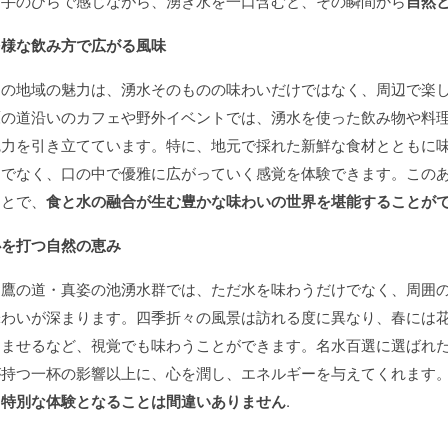
を手のひらで感じながら、湧き水を一口含むと、その瞬間から
自然
多様な飲み方で広がる風味
この地域の魅力は、湧水そのものの味わいだけではなく、周辺で楽
鷹の道沿いのカフェや野外イベントでは、湧水を使った飲み物や料
魅力を引き立てています。特に、地元で採れた新鮮な食材とともに
けでなく、口の中で優雅に広がっていく感覚を体験できます。この
ことで、
食と水の融合が生む豊かな味わいの世界を堪能することが
心を打つ自然の恵み
お鷹の道・真姿の池湧水群では、ただ水を味わうだけでなく、周囲
味わいが深まります。四季折々の風景は訪れる度に異なり、春には
しませるなど、視覚でも味わうことができます。名水百選に選ばれ
が持つ一杯の影響以上に、心を潤し、エネルギーを与えてくれます
る
特別な体験となることは間違いありません
.