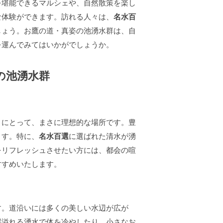
を堪能できるマルシェや、自然散策を楽し
な体験ができます。訪れる人々は、
名水百
しょう。お鷹の道・真姿の池湧水群は、自
を運んでみてはいかがでしょうか。
の池湧水群
々にとって、まさに理想的な場所です。豊
ます。特に、
名水百選
に選ばれた清水が湧
をリフレッシュさせたい方には、都会の喧
すすめいたします。
す。道沿いには多くの美しい水辺が広が
感溢れる湧水で体を冷やしたり、小さなお