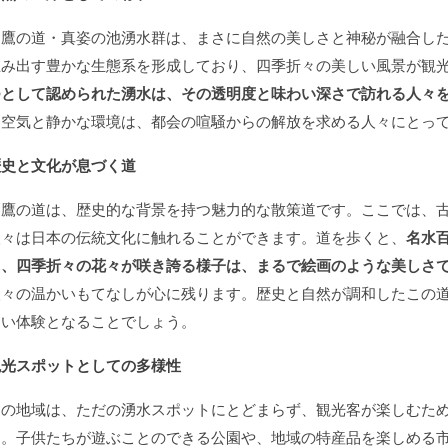
お鷹の道・真姿の池湧水群は、まさに自然の美しさと神秘が融合し
生み出す豊かな生態系を形成しており、四季折々の美しい風景が観
つとして認められた湧水は、その透明度と味わい深さで訪れる人々
な空気と静かな環境は、都会の喧騒からの解放を求める人々にとっ
歴史と文化が息づく道
お鷹の道は、歴史的な背景を持つ魅力的な散策道です。ここでは、
人々は日本の伝統文化に触れることができます。道を歩くと、
名水
ち、四季折々の花々が咲き誇る様子は、まるで絵画のような美しさ
人々の温かいもてなしが心に残ります。歴史と自然が調和したこの
しい体験となることでしょう。
観光スポットとしての多様性
この地域は、ただの湧水スポットにとどまらず、観光客が楽しむた
す。子供たちが遊ぶことのできる公園や、地域の特産品を楽しめる