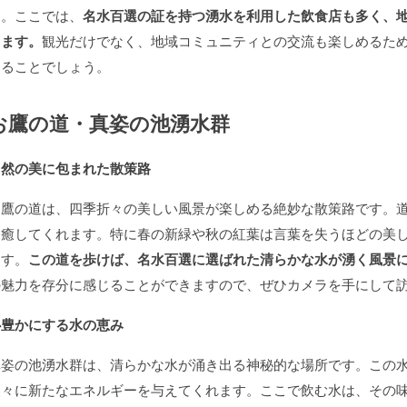
す。ここでは、
名水百選の証を持つ湧水を利用した飲食店も多く、
きます。
観光だけでなく、地域コミュニティとの交流も楽しめるた
なることでしょう。
お鷹の道・真姿の池湧水群
自然の美に包まれた散策路
お鷹の道は、四季折々の美しい風景が楽しめる絶妙な散策路です。
を癒してくれます。特に春の新緑や秋の紅葉は言葉を失うほどの美
ます。
この道を歩けば、名水百選に選ばれた清らかな水が湧く風景
の魅力を存分に感じることができますので、ぜひカメラを手にして
心豊かにする水の恵み
真姿の池湧水群は、清らかな水が涌き出る神秘的な場所です。この
人々に新たなエネルギーを与えてくれます。ここで飲む水は、その