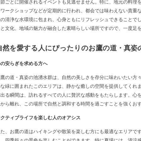
季節ごとに開催されるイベントも見逃せません。特に、地元の料理
むワークショップなどが定期的に行われ、都会では味わえない貴重
選
の清浄な水環境に包まれ、心身ともにリフレッシュできることで
然と文化、地域の魅力が融合した素晴らしい場所ですので、一度足
自然を愛する人にぴったりのお鷹の道・真姿
心の安らぎを求める方へ
お鷹の道・真姿の池湧水群は、自然の美しさを存分に味わいたい方
かな緑に囲まれたこのエリアは、静かな癒しの空間を提供してくれ
き出る瞬間は、訪れるすべての人に贅沢な感動をもたらします。心
騒から離れ、この場所で自然と調和する時間を過ごすことを強くお
アクティブライフを楽しむ人のオアシス
また、お鷹の道はハイキングや散策を楽しむ方にも最適なエリアで
り、四季折々の景色を楽しむことができます。特に夏場には、清涼