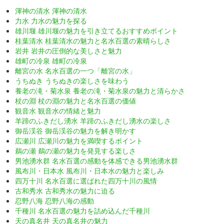
渾神の清水 渾神の清水
力水 力水の魅力を探る
雄川堰 雄川堰の魅力を引き立てるおすすめポイント
桂葉清水 桂葉清水の魅力と名水百選の素晴らしさ
岩井 岩井の圧倒的な美しさと魅力
雄町の冷泉 雄町の冷泉
離宮の水 名水百選の一つ「離宮の水」
うちぬき うちぬきの楽しさを味わう
養老の滝・菊水泉 養老の滝・菊水泉の魅力と清らかさ
杖の淵 杖の淵の魅力と名水百選の価値
観音水 観音水の情緒と魅力
羊蹄のふきだし湧水 羊蹄のふきだし湧水の楽しさ
御岳渓谷 御岳渓谷の魅力を解き明かす
広瀬川 広瀬川の魅力を満喫するポイント
鵜の瀬 鵜の瀬の魅力を発見する楽しさ
男池湧水群 名水百選の感動を体感できる男池湧水群
風布川・日本水 風布川・日本水の魅力と楽しみ
四万十川 名水百選に選ばれた四万十川の風情
古和秀水 古和秀水の魅力に迫る
忍野八海 忍野八海の感動
千種川 名水百選の魅力を詰め込んだ千種川
天の真名井 天の真名井の魅力