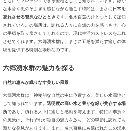
ともにリフレッシュできる聖地としても知られています。静か
な水音や風のそよぎを感じながら過ごす時間は、まさに
日常を
忘れさせる贅沢なひととき
です。名水百選のひとつとして認知
されているこの場所は、訪れる人々に自然の力を感じさせ、心
の平穏を取り戻させてくれるので、現代生活のストレスを忘れ
させてくれます。六郷湧水群は、まさに五感を満たす癒しの体
験を提供する特別な場所なのです。
六郷湧水群の魅力を探る
自然の恵みが織りなす美しい風景
六郷湧水群は、神秘的な自然の中に位置する、美しい水源地と
して知られています。
透明度の高い水と豊かな緑が共存する場
所
であり、訪れる人々に癒しと感動を与えます。特に四季折々
の風景は、それぞれが独自の魅力を放ち、どの季節に訪れても
新たな発見があります。また、名水百選にも選ばれたこの湧水