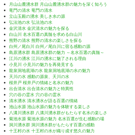
月山山麓湧水群 月山山麓湧水群の魅力を深く知ろう
竜門の清水 竜門の清水
立山玉殿の湧水 美しき水の源
弘法池の水 弘法池の水
金沢清水 金沢清水の魅力を探る
白山川 名水百選の真髄を求める白山川
熊野の清水 熊野の清水の楽しさを探る
白州／尾白川 白州／尾白川に宿る感動の源
島原湧水群 島原湧水群の魅力 ～名水百選の真髄～
江川の湧水 江川の湧水に魅了される理由
小見川 小見川の魅力を再発見する
龍泉洞地底湖の水 龍泉洞地底湖の水の魅力
天川の水 感動の源泉、天川の水
桜井戸 桜井戸の情緒と名水の魅力
出合清水 出合清水の魅力と特異性
穴の谷の霊水 穴の谷の霊水
清水湧水 清水湧水が語る百選の情緒
池山水源 池山水源の魅力を体験する楽しさ
八溝川湧水群 八溝川湧水群がもたらす名水の楽しさ
菊池水源 菊池水源の魅力 名水百選が生む感動の場
洞川湧水群 洞川湧水群がもたらす百選の感動
十王村の水 十王村の水が織り成す悠久の魅力