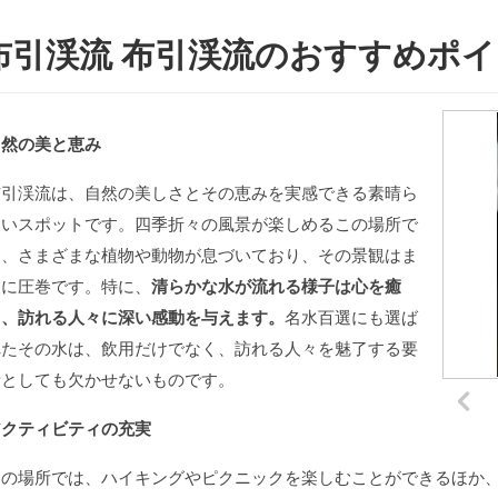
布引渓流 布引渓流のおすすめポ
自然の美と恵み
布引渓流は、自然の美しさとその恵みを実感できる素晴ら
しいスポットです。四季折々の風景が楽しめるこの場所で
は、さまざまな植物や動物が息づいており、その景観はま
さに圧巻です。特に、
清らかな水が流れる様子は心を癒
し、訪れる人々に深い感動を与えます。
名水百選にも選ば
れたその水は、飲用だけでなく、訪れる人々を魅了する要
素としても欠かせないものです。
アクティビティの充実
この場所では、ハイキングやピクニックを楽しむことができるほか