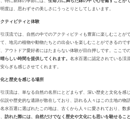
き、特に新緑の季節には、
生命力に満ちた緑の中で心を癒すことが
透明度は、思わずその美しさにうっとりとしてしまいます。
アクティビティと体験
布引渓流では、自然の中でのアクティビティも豊富に楽しむことが
じて、地元の植物や動物たちとの出会いを楽しむことができるので
ど、アウトドア愛好者にはたまらない体験が目白押しです。ここで
素晴らしい時間を提供してくれます。
名水百選に認定されている渓
の安らぎも感じさせてくれます。
文化と歴史を感じる場所
布引渓流は、単なる自然の名所にとどまらず、深い歴史と文化を感
の伝説や歴史的な遺跡が散在しており、訪れる人々はこの土地の物
の名水百選に選ばれたこの地は、古くから人々に愛されており、数
め、
訪れた際には、自然だけでなく歴史や文化にも思いを馳せるこ