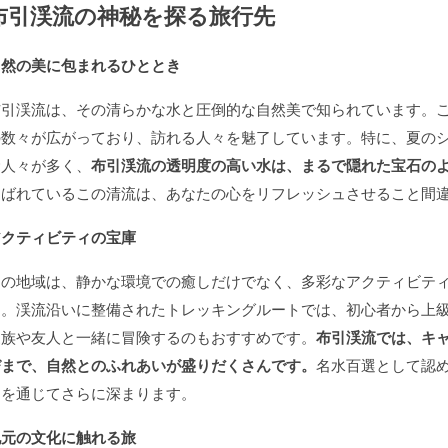
布引渓流の神秘を探る旅行先
自然の美に包まれるひととき
布引渓流は、その清らかな水と圧倒的な自然美で知られています。
の数々が広がっており、訪れる人々を魅了しています。特に、夏の
む人々が多く、
布引渓流の透明度の高い水は、まるで隠れた宝石の
選ばれているこの清流は、あなたの心をリフレッシュさせること間
アクティビティの宝庫
この地域は、静かな環境での癒しだけでなく、多彩なアクティビテ
す。渓流沿いに整備されたトレッキングルートでは、初心者から上
家族や友人と一緒に冒険するのもおすすめです。
布引渓流では、キ
びまで、自然とのふれあいが盛りだくさんです。
名水百選として認
ィを通じてさらに深まります。
地元の文化に触れる旅