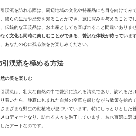
布引渓流を訪れる際は、周辺地域の文化や特産品にも目を向けてみ
て、彼らの生活や歴史を知ることができ、旅に深みを与えることで
や、伝統的な工芸品は、お土産としても喜ばれること間違いありま
でなく文化も同時に楽しむことができる、贅沢な体験が待っていま
で、あなたの心に残る旅をお楽しみください。
布引渓流を極める方法
自然の美を楽しむ
布引渓流は、壮大な自然の中で贅沢に流れる清流であり、訪れるだ
辿り着いたら、静寂に包まれた自然の空気を感じながら散策を始め
やさまざまな野生の動植物が息づいています。特にしっとりとした
のメロディー
となり、訪れる人々を魅了しています。名水百選に選
出したアートなのです。