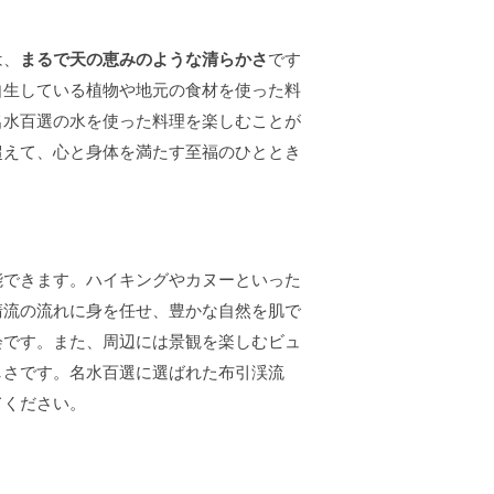
は、
まるで天の恵みのような清らかさ
です
自生している植物や地元の食材を使った料
名水百選の水を使った料理を楽しむことが
超えて、心と身体を満たす至福のひととき
能できます。ハイキングやカヌーといった
清流の流れに身を任せ、豊かな自然を肌で
会です。また、周辺には景観を楽しむビュ
しさです。名水百選に選ばれた布引渓流
てください。