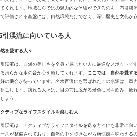
えてくれます。地域ならではの魅力的な体験ができるのも、布引渓
して評価される基盤には、自然環境だけでなく、深い歴史と文化が
布引渓流に向いている人
自然を愛する人々
布引渓流は、自然の美しさを全身で感じたい人に最適なスポットで
れる清らかな水の音が心を癒してくれます。
ここでは、自然を愛す
絶好の機会が待っています。名水百選にも選ばれたこの水源は、重
び起こします。訪れる人々は、目の前に広がる景色に息を飲み、疲
でしょう。
アクティブなライフスタイルを楽しむ人
布引渓流は、アクティブなライフスタイルを送る方々にも非常に向
コースが整備されており、自然の中を歩きながら爽快感を味わえる