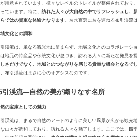
ィが用意されています。様々なレベルのトレイルが整備されており
なっています。特に、
訪れた人々が大自然の中でリフレッシュし、
ならではの貴重な体験となります。
名水百選に名を連ねる布引渓流
地域文化との調和
布引渓流は、単なる観光地に留まらず、地域文化とのコラボレーシ
には地元の特産品や伝統文化が息づき、訪れる人々に新たな発見を
美しさだけでなく、地域とのつながりを感じる貴重な機会となるで
り、布引渓流はまさに心のオアシスなのです。
布引渓流—自然の美が織りなす名所
自然の宝庫としての魅力
布引渓流は、まるで自然のアートのように美しい風景が広がる観光
かな山々が調和しており、訪れる人々を魅了します。ここでは、四