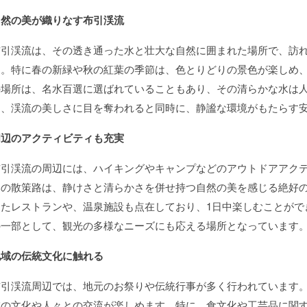
自然の美が織りなす布引渓流
布引渓流は、その透き通った水と壮大な自然に囲まれた場所で、訪
す。特に春の新緑や秋の紅葉の季節は、色とりどりの景色が楽しめ
の場所は、名水百選に選ばれていることもあり、その清らかな水は
は、渓流の美しさに目を奪われると同時に、静謐な環境がもたらす
周辺のアクティビティも充実
布引渓流の周辺には、ハイキングやキャンプなどのアウトドアアク
いの散策路は、静けさと清らかさを併せ持つ自然の美を感じる絶好
したレストランや、温泉施設も点在しており、1日中楽しむことがで
の一部として、観光の多様なニーズにも応える場所となっています
地域の伝統文化に触れる
布引渓流周辺では、地元のお祭りや伝統行事が多く行われています
域の文化や人々との交流が楽しめます。特に、食文化や工芸品に関