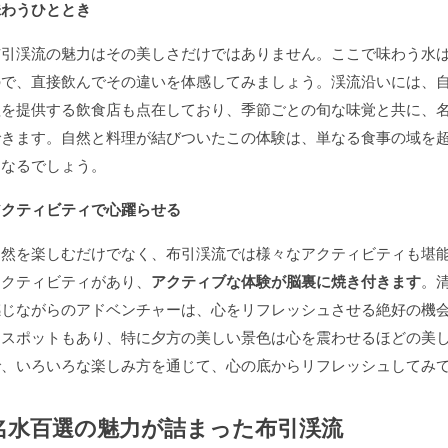
味わうひととき
布引渓流の魅力はその美しさだけではありません。ここで味わう水
ので、直接飲んでその違いを体感してみましょう。渓流沿いには、
理を提供する飲食店も点在しており、季節ごとの旬な味覚と共に、
できます。自然と料理が結びついたこの体験は、単なる食事の域を
となるでしょう。
アクティビティで心躍らせる
自然を楽しむだけでなく、布引渓流では様々なアクティビティも堪
アクティビティがあり、
アクティブな体験が脳裏に焼き付きます
。
感じながらのアドベンチャーは、心をリフレッシュさせる絶好の機
ースポットもあり、特に夕方の美しい景色は心を震わせるほどの美
で、いろいろな楽しみ方を通じて、心の底からリフレッシュしてみ
名水百選の魅力が詰まった布引渓流