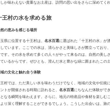
でしか味わえない貴重なお土産は、訪問の思い出をさらに深めてく
十王村の水を求める旅
自然の恵みを感じる場所
埼玉県に位置する十王村は、
名水百選
に選ばれた「十王村の水」が
了しています。ここでの水は、清らかさと美味しさが際立っており
物です。その水を求めて多くの人々がやって来るのは、自然の美し
っているからです。ぜひとも、澄んだ水と豊かな緑に囲まれたこの
地域の文化と触れ合う体験
十王村では、ただ美しい水を味わうだけでなく、地域の文化や伝統
ベントが開催される時期に訪れると、
名水百選
にちなんだ体験がで
体となる瞬間を味わえます。さらに、地元の特産品や食材を楽しむ
をより深く理解することができるでしょう。こうした出会いは、旅