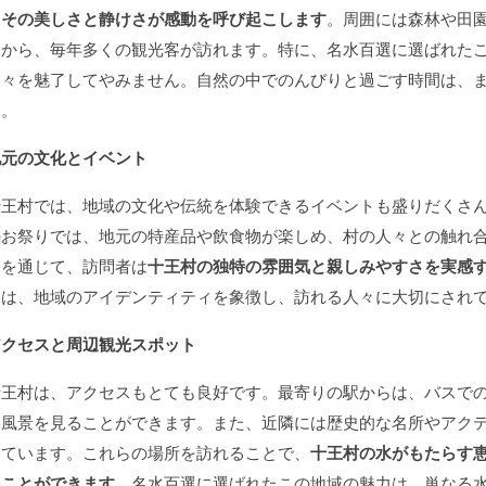
は
その美しさと静けさが感動を呼び起こします
。周囲には森林や田
とから、毎年多くの観光客が訪れます。特に、名水百選に選ばれた
人々を魅了してやみません。自然の中でのんびりと過ごす時間は、
う。
地元の文化とイベント
十王村では、地域の文化や伝統を体験できるイベントも盛りだくさ
のお祭りでは、地元の特産品や飲食物が楽しめ、村の人々との触れ
トを通じて、訪問者は
十王村の独特の雰囲気と親しみやすさを実感
水は、地域のアイデンティティを象徴し、訪れる人々に大切にされ
アクセスと周辺観光スポット
十王村は、アクセスもとても良好です。最寄りの駅からは、バスで
い風景を見ることができます。また、近隣には歴史的な名所やアク
しています。これらの場所を訪れることで、
十王村の水がもたらす
ることができます
。名水百選に選ばれたこの地域の魅力は、単なる