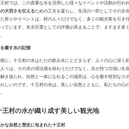
十王村では、この貴重な水を活用した様々なイベントや活動が行わ
水の大切さを伝える
ための工夫を凝らし、生活の一部としてその文
した祭りやイベントは、村の人々だけでなく、多くの観光客を引き
がっています。名水百選としての評価が高まることで、ますます多
す。
心を癒す水の記憶
最後に、十王村の水はただの飲み水にとどまらず、人々の心に深く
た人々は、その水の清涼感を味わうだけでなく、水が持つ力強い生
ら解き放たれ、自然と一体になれるこの場所は、心を癒す特別なス
さわしいのです。十王村の水は、美しい自然とともに、私たちの心
す。
十王村の水が織り成す美しい観光地
豊かな自然と歴史に包まれた十王村