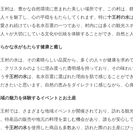
十王村は、豊かな自然環境に恵まれた美しい場所です。この村は、
る人々を魅了し、心の平穏をもたらしてくれます。特に
十王村の水
に愛され続けている名水百選の一つであり、村内には多くの観光ス
の人々が大切にしている文化や伝統を体験することができ、自然と
清らかな水がもたらす健康と癒し
十王村の水は、その素晴らしい品質から、多くの人々が健康を求め
は、クリスタルのように澄み渡った透明感を持っており、その味わ
わう
十王村の水
は、名水百選に選ばれた理由を肌で感じることがで
ただきたいと思います。自然の恵みをダイレクトに感じながら、心
地域の魅力を体験するイベントとお土産
十王村では、さまざまな地域イベントが開催されており、訪れる観
す。特産品の販売や地元の料理を楽しむ機会があり、誰もが安心し
た、
十王村の水
を使用した商品も多数あり、訪れた際のお土産にぴ