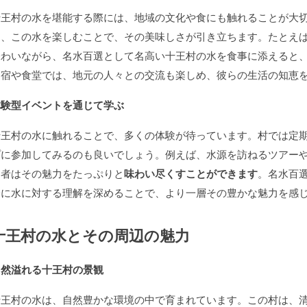
十王村の水を堪能する際には、地域の文化や食にも触れることが大
に、この水を楽しむことで、その美味しさが引き立ちます。たとえ
味わいながら、名水百選として名高い十王村の水を食事に添えると
民宿や食堂では、地元の人々との交流も楽しめ、彼らの生活の知恵
体験型イベントを通じて学ぶ
十王村の水に触れることで、多くの体験が待っています。村では定
プに参加してみるのも良いでしょう。例えば、水源を訪ねるツアー
加者はその魅力をたっぷりと
味わい尽くすことができます
。名水百
際に水に対する理解を深めることで、より一層その豊かな魅力を感
十王村の水とその周辺の魅力
自然溢れる十王村の景観
十王村の水は、自然豊かな環境の中で育まれています。この村は、