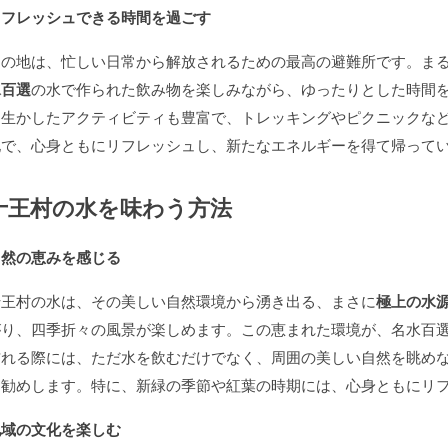
リフレッシュできる時間を過ごす
この地は、忙しい日常から解放されるための最高の避難所です。ま
水百選
の水で作られた飲み物を楽しみながら、ゆったりとした時間
を生かしたアクティビティも豊富で、トレッキングやピクニックな
地で、心身ともにリフレッシュし、新たなエネルギーを得て帰って
十王村の水を味わう方法
自然の恵みを感じる
十王村の水は、その美しい自然環境から湧き出る、まさに
極上の水
がり、四季折々の風景が楽しめます。この恵まれた環境が、名水百
訪れる際には、ただ水を飲むだけでなく、周囲の美しい自然を眺め
お勧めします。特に、新緑の季節や紅葉の時期には、心身ともにリ
地域の文化を楽しむ