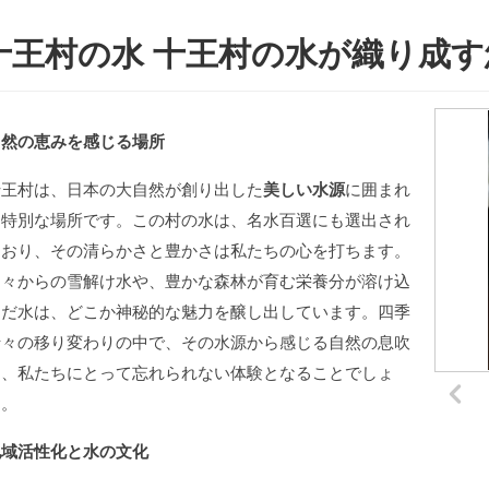
十王村の水 十王村の水が織り成
自然の恵みを感じる場所
十王村は、日本の大自然が創り出した
美しい水源
に囲まれ
た特別な場所です。この村の水は、名水百選にも選出され
ており、その清らかさと豊かさは私たちの心を打ちます。
山々からの雪解け水や、豊かな森林が育む栄養分が溶け込
んだ水は、どこか神秘的な魅力を醸し出しています。四季
折々の移り変わりの中で、その水源から感じる自然の息吹
は、私たちにとって忘れられない体験となることでしょ
う。
地域活性化と水の文化