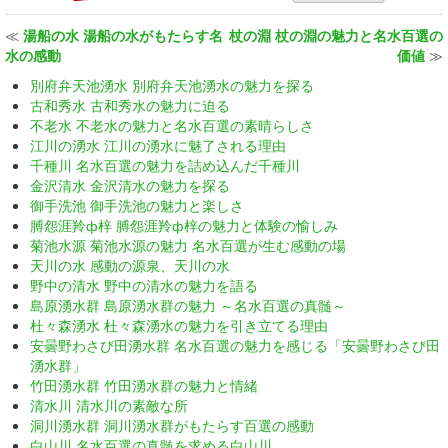
≪
湯船の水 湯船の水がもたらす名
杖の淵 杖の淵の魅力と名水百選の
水の感動
価値
≫
別府弁天池湧水 別府弁天池湧水の魅力を探る
古和秀水 古和秀水の魅力に迫る
不老水 不老水の魅力と名水百選の素晴らしさ
江川の湧水 江川の湧水に魅了される理由
千種川 名水百選の魅力を詰め込んだ千種川
金沢清水 金沢清水の魅力を探る
御手洗池 御手洗池の魅力と楽しさ
膊怨涯羚ф梓 膊怨涯羚ф梓の魅力と体験の愉しみ
菊池水源 菊池水源の魅力 名水百選が生む感動の場
天川の水 感動の源泉、天川の水
野中の清水 野中の清水の魅力を語る
島原湧水群 島原湧水群の魅力 ～名水百選の真髄～
杜々森湧水 杜々森湧水の魅力を引き立てる理由
安曇野わさび田湧水群 名水百選の魅力を感じる「安曇野わさび田
湧水群」
竹田湧水群 竹田湧水群の魅力と情緒
清水川 清水川の素敵な所
洞川湧水群 洞川湧水群がもたらす百選の感動
白山川 名水百選の真髄を求める白山川