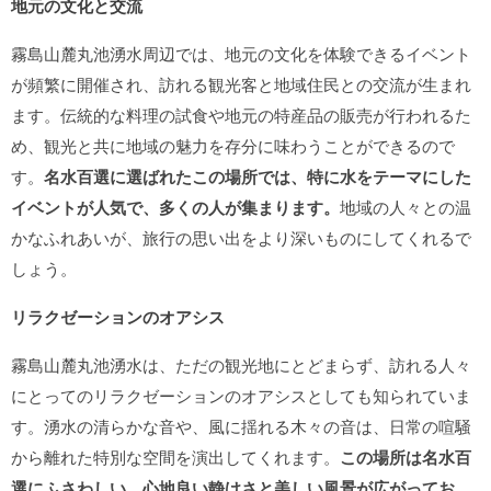
地元の文化と交流
霧島山麓丸池湧水周辺では、地元の文化を体験できるイベント
が頻繁に開催され、訪れる観光客と地域住民との交流が生まれ
ます。伝統的な料理の試食や地元の特産品の販売が行われるた
め、観光と共に地域の魅力を存分に味わうことができるので
す。
名水百選に選ばれたこの場所では、特に水をテーマにした
イベントが人気で、多くの人が集まります。
地域の人々との温
かなふれあいが、旅行の思い出をより深いものにしてくれるで
しょう。
リラクゼーションのオアシス
霧島山麓丸池湧水は、ただの観光地にとどまらず、訪れる人々
にとってのリラクゼーションのオアシスとしても知られていま
す。湧水の清らかな音や、風に揺れる木々の音は、日常の喧騒
から離れた特別な空間を演出してくれます。
この場所は名水百
選にふさわしい、心地良い静けさと美しい風景が広がってお