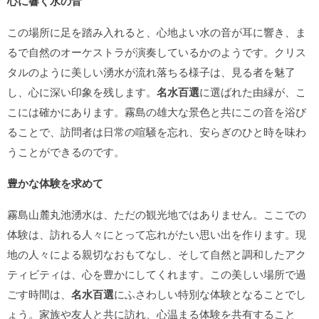
心に響く水の音
この場所に足を踏み入れると、心地よい水の音が耳に響き、ま
るで自然のオーケストラが演奏しているかのようです。クリス
タルのように美しい湧水が流れ落ちる様子は、見る者を魅了
し、心に深い印象を残します。
名水百選
に選ばれた由縁が、こ
こには確かにあります。霧島の雄大な景色と共にこの音を浴び
ることで、訪問者は日常の喧騒を忘れ、安らぎのひと時を味わ
うことができるのです。
豊かな体験を求めて
霧島山麓丸池湧水は、ただの観光地ではありません。ここでの
体験は、訪れる人々にとって忘れがたい思い出を作ります。現
地の人々による親切なおもてなし、そして自然と調和したアク
ティビティは、心を豊かにしてくれます。この美しい場所で過
ごす時間は、
名水百選
にふさわしい特別な体験となることでし
ょう。家族や友人と共に訪れ、心温まる体験を共有すること