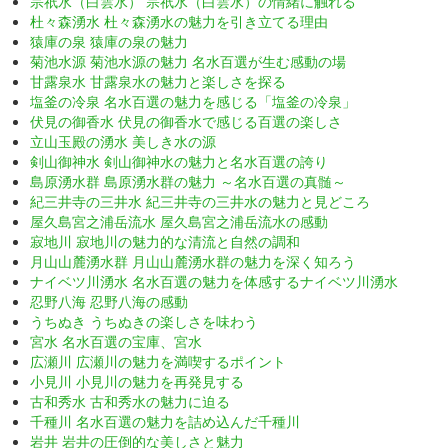
宗祇水（白雲水） 宗祇水（白雲水）の情緒に触れる
杜々森湧水 杜々森湧水の魅力を引き立てる理由
猿庫の泉 猿庫の泉の魅力
菊池水源 菊池水源の魅力 名水百選が生む感動の場
甘露泉水 甘露泉水の魅力と楽しさを探る
塩釜の冷泉 名水百選の魅力を感じる「塩釜の冷泉」
伏見の御香水 伏見の御香水で感じる百選の楽しさ
立山玉殿の湧水 美しき水の源
剣山御神水 剣山御神水の魅力と名水百選の誇り
島原湧水群 島原湧水群の魅力 ～名水百選の真髄～
紀三井寺の三井水 紀三井寺の三井水の魅力と見どころ
屋久島宮之浦岳流水 屋久島宮之浦岳流水の感動
寂地川 寂地川の魅力的な清流と自然の調和
月山山麓湧水群 月山山麓湧水群の魅力を深く知ろう
ナイベツ川湧水 名水百選の魅力を体感するナイベツ川湧水
忍野八海 忍野八海の感動
うちぬき うちぬきの楽しさを味わう
宮水 名水百選の宝庫、宮水
広瀬川 広瀬川の魅力を満喫するポイント
小見川 小見川の魅力を再発見する
古和秀水 古和秀水の魅力に迫る
千種川 名水百選の魅力を詰め込んだ千種川
岩井 岩井の圧倒的な美しさと魅力