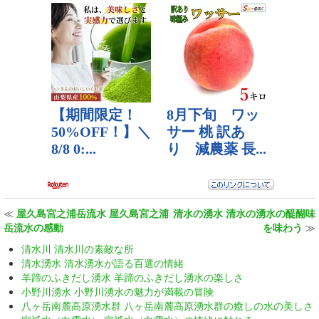
≪
屋久島宮之浦岳流水 屋久島宮之浦
清水の湧水 清水の湧水の醍醐味
岳流水の感動
を味わう
≫
清水川 清水川の素敵な所
清水湧水 清水湧水が語る百選の情緒
羊蹄のふきだし湧水 羊蹄のふきだし湧水の楽しさ
小野川湧水 小野川湧水の魅力が満載の冒険
八ヶ岳南麓高原湧水群 八ヶ岳南麓高原湧水群の癒しの水の美しさ