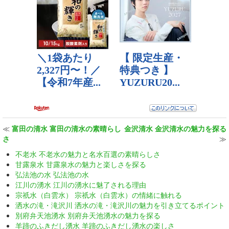
≪
富田の清水 富田の清水の素晴らし
金沢清水 金沢清水の魅力を探る
さ
≫
不老水 不老水の魅力と名水百選の素晴らしさ
甘露泉水 甘露泉水の魅力と楽しさを探る
弘法池の水 弘法池の水
江川の湧水 江川の湧水に魅了される理由
宗祇水（白雲水） 宗祇水（白雲水）の情緒に触れる
洒水の滝・滝沢川 洒水の滝・滝沢川の魅力を引き立てるポイント
別府弁天池湧水 別府弁天池湧水の魅力を探る
羊蹄のふきだし湧水 羊蹄のふきだし湧水の楽しさ