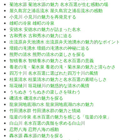
菊池水源 菊池水源の魅力 名水百選が生む感動の場
屋久島宮之浦岳流水 屋久島宮之浦岳流水の感動
小見川 小見川の魅力を再発見する
雄町の冷泉 雄町の冷泉
安徳水 安徳水の魅力が詰まった名水
古和秀水 古和秀水の魅力に迫る
出流原弁天池湧水 出流原弁天池湧水の魅力的なポイント
壇鏡の滝湧水 壇鏡の滝湧水の神秘に迫る
熊野の清水 熊野の清水の楽しさを探る
智積養水 智積養水の魅力と名水百選の意義
養老の滝・菊水泉 養老の滝・菊水泉の魅力と清らかさ
四万十川 名水百選に選ばれた四万十川の風情
桂葉清水 桂葉清水の魅力と名水百選の素晴らしさ
垣花樋川 垣花樋川の魅惑的な清水の風情
うちぬき うちぬきの楽しさを味わう
磯清水 磯清水の魅力を探る
龍泉洞地底湖の水 龍泉洞地底湖の水の魅力
竹田湧水群 竹田湧水群の魅力と情緒
塩釜の冷泉 名水百選の魅力を感じる「塩釜の冷泉」
白山川 名水百選の真髄を求める白山川
忍野八海 忍野八海の感動
轟水源 轟水源の魅力を探る