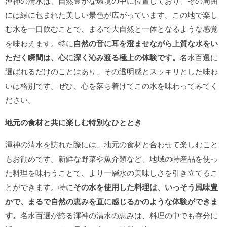
渾神の清水は、自然豊かな環境の中に位置しており、その周囲
には緑に包まれた美しい景色が広がっています。この地で楽し
む水を一口飲むことで、まるで大自然と一体となるような感覚
を味わえます。特に
自然の音に耳を澄ませながら上質な水をい
ただく瞬間は、心に深く沁み渡る極上の体験です。
名水百選に
選ばれるだけのことはあり、その透明感とスッキリとした味わ
いは格別です。ぜひ、心を落ち着けてこの水を味わってみてく
ださい。
地元の食材と共に楽しむ特別なひととき
渾神の清水を訪れた際には、地元の食材と合わせて楽しむこと
もお勧めです。新鮮な野菜や魚介類など、地域の特産品を使っ
た料理を味わうことで、より一層水の美味しさを引き立てるこ
とができます。特に
その水を使用した料理は、いっそう風味豊
かで、まるで自然の恵みを直に感じるかのような体験ができま
す。
名水百選が誇る渾神の清水の恵みは、料理の中でも存分に