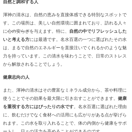
自然と調和する人
渾神の清水は、自然の恵みを直接体感できる特別なスポットで
す。この場所は、美しい自然環境に囲まれており、訪れる人々
に
心の安らぎ
を与えます。特に、
自然の中でリフレッシュした
いと考える方
には最適です。名水百選の一つに選ばれたその水
は、まるで自然のエネルギーを直接注いでくれるかのような魅
力を持っています。この清水を味わうことで、日常のストレス
から解放されることでしょう。
健康志向の人
また、渾神の清水はその豊富なミネラル成分から、茶や料理に
使うことでその効果を最大限に引き出すことができます。
健康
を重視する方にはぴったりの水です
。名水百選に選ばれた理由
に、飲むだけでなく食材への活用にも広がりがある点が挙げら
れます。この水を取り入れることで、体の内側から健康をサポ
ートし、日々の活力を高めることができるのです。