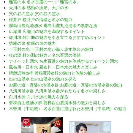
離宮の水 名水百選の一つ「離宮の水」
天川の水 感動の源泉、天川の水
穴の谷の霊水 穴の谷の霊水
桜井戸 桜井戸の情緒と名水の魅力
霧島山麓丸池湧水 霧島山麓丸池湧水の素敵な所
広瀬川 広瀬川の魅力を満喫するポイント
雄川堰 雄川堰の魅力を引き立てるおすすめポイント
猿庫の泉 猿庫の泉の魅力
十王村の水 十王村の水が織り成す悠久の魅力
杖の淵 杖の淵の魅力と名水百選の価値
ナイベツ川湧水 名水百選の魅力を体感するナイベツ川湧水
風布川・日本水 風布川・日本水の魅力と楽しみ
膊怨涯羚ф梓 膊怨涯羚ф梓の魅力と体験の愉しみ
出の山湧水 出の山湧水の魅力を探る
お鷹の道・真姿の池湧水群 お鷹の道・真姿の池湧水群の魅力
八溝川湧水群 八溝川湧水群がもたらす名水の楽しさ
白川水源 白川水源の魅力を探る
磐梯西山麓湧水群 磐梯西山麓湧水群の魅力と楽しさ
木曽川（中流域） 名水百選に選ばれた木曽川（中流域）の魅力