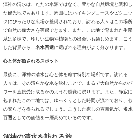
渾神の清水は、ただの水源ではなく、豊かな自然環境と調和し
た観光地でもあります。周囲にはハイキングコースやピクニッ
クにぴったりな広場が整備されており、訪れる人々はこの場所
で自然の偉大さを実感できます。また、この地で育まれた生態
系は多様で、珍しい生物や植物との出会いも楽しめます。こう
した背景から、
名水百選
に選ばれる理由がよく分かります。
心と体が癒されるスポット
最後に、渾神の清水は心と体を癒す特別な場所です。訪れる
人々は、その清らかな水を飲むことで、まるで大自然からのパ
ワーを直接受け取るかのような感覚に浸ります。また、静寂に
包まれたこの土地では、ゆっくりとした時間が流れており、心
の安らぎを得られるでしょう。こうした癒しの雰囲気が、
名水
百選
としての価値を一層高めているのです。
渾神の清水を訪れる旅