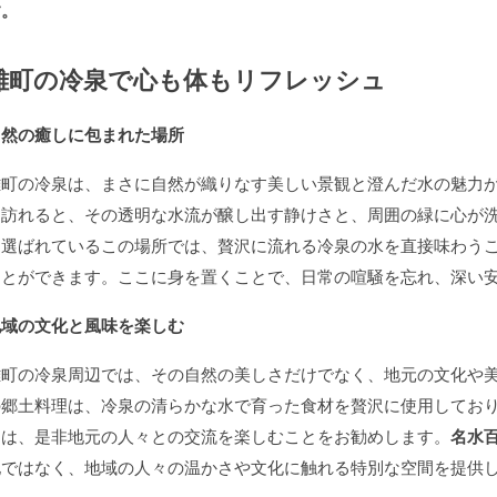
す。
雄町の冷泉で心も体もリフレッシュ
自然の癒しに包まれた場所
雄町の冷泉は、まさに自然が織りなす美しい景観と澄んだ水の魅力
を訪れると、その透明な水流が醸し出す静けさと、周囲の緑に心が
も選ばれているこの場所では、贅沢に流れる冷泉の水を直接味わう
ことができます。ここに身を置くことで、日常の喧騒を忘れ、深い
地域の文化と風味を楽しむ
雄町の冷泉周辺では、その自然の美しさだけでなく、地元の文化や
の郷土料理は、冷泉の清らかな水で育った食材を贅沢に使用してお
には、是非地元の人々との交流を楽しむことをお勧めします。
名水
地ではなく、地域の人々の温かさや文化に触れる特別な空間を提供