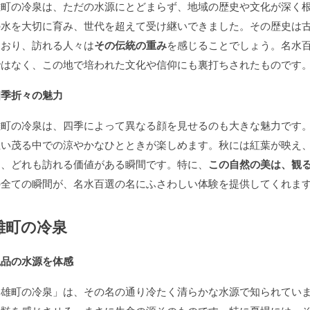
雄町の冷泉は、ただの水源にとどまらず、地域の歴史や文化が深く
の水を大切に育み、世代を超えて受け継いできました。その歴史は
ており、訪れる人々は
その伝統の重み
を感じることでしょう。名水
ではなく、この地で培われた文化や信仰にも裏打ちされたものです
四季折々の魅力
雄町の冷泉は、四季によって異なる顔を見せるのも大きな魅力です
生い茂る中での涼やかなひとときが楽しめます。秋には紅葉が映え
は、どれも訪れる価値がある瞬間です。特に、
この自然の美は、観
の全ての瞬間が、名水百選の名にふさわしい体験を提供してくれま
雄町の冷泉
絶品の水源を体感
「雄町の冷泉」は、その名の通り冷たく清らかな水源で知られてい