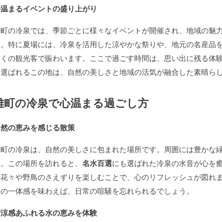
心温まるイベントの盛り上がり
雄町の冷泉では、季節ごとに様々なイベントが開催され、地域の魅
す。特に夏場には、冷泉を活用した涼やかな祭りや、地元の名産品
多くの観光客で賑わいます。ここで過ごす時間は、思い出に残る体
に選ばれるこの地は、自然の美しさと地域の活気が融合した素晴ら
雄町の冷泉で心温まる過ごし方
自然の恵みを感じる散策
雄町の冷泉は、自然の美しさに包まれた場所です。周囲には豊かな
す。この場所を訪れると、
名水百選
にも選ばれた冷泉の水音が心を
の花々や野鳥のさえずりを楽しむことで、心のリフレッシュが図れ
との一体感を味わえば、日常の喧騒を忘れられるでしょう。
清涼感あふれる水の恵みを体験