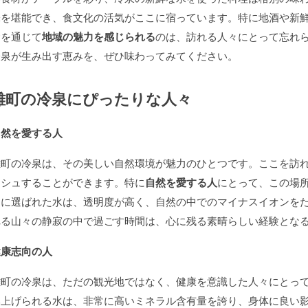
味を堪能でき、食文化の活気がここに宿っています。特に地酒や新
食を通じて
地域の魅力を感じられる
のは、訪れる人々にとって忘れ
冷泉が生み出す恵みを、ぜひ味わってみてください。
雄町の冷泉にぴったりな人々
自然を愛する人
雄町の冷泉は、その美しい自然環境が魅力のひとつです。ここを訪
ッシュすることができます。特に
自然を愛する人
にとって、この場
選に選ばれた水は、透明度が高く、自然の中でのマイナスイオンを
れる山々の静寂の中で過ごす時間は、心に残る素晴らしい経験とな
健康志向の人
雄町の冷泉は、ただの観光地ではなく、健康を意識した人々にとっ
み上げられる水は、非常に高いミネラル含有量を誇り、身体に良い