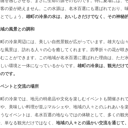
真髄を感じさせる、まさに生命の源そのものです。特に夏場には、
光客の姿が絶えません。この水源は、名水百選にも選ばれており、
ことでしょう。
雄町の冷泉の水は、おいしさだけでなく、その神秘
地域の風景との調和
雄町の冷泉周辺には、美しい自然景観が広がっています。雄大な山
うな風景は、訪れる人々の心を癒してくれます。四季折々の花が咲
しむことができます。この地域が名水百選に選ばれた理由は、ただ
らしい環境と一体になっているからです。
雄町の冷泉は、観光だけ
なのです。
イベントと交流の場所
雄町の冷泉では、地元の特産品や文化を楽しむイベントも開催され
菜や、美味しい料理が並ぶマルシェや、地域の人々とのふれあいを
ようなイベントは、名水百選の地ならではの体験として、多くの観
で、単なる観光だけではなく、
地域の人々との温かい交流を通じて