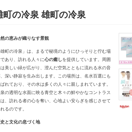
雄町の冷泉 雄町の冷泉
自然の恵みが織りなす景観
「雄町の冷泉」は、まるで秘境のようにひっそりと佇む場
所であり、訪れる人々に
心の癒し
を提供しています。周囲
には美しい緑が広がり、澄んだ空気とともに流れる水の音
が、深い静寂を生み出します。この場所は、名水百選にも
選ばれており、その水は多くの人々に親しまれています。
冷泉の透明な水面に映る青空と木々の鮮やかなコントラス
トは、訪れる者の心を奪い、心地よい安らぎを感じさせて
くれるのです。
歴史と文化の息づく地