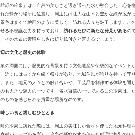
「雄町の冷泉」は、自然の美しさと透き通った水が融合した、心を
離れた静かな場所に位置し、周辺には壮大な山々と豊かな緑が広が
の景色はまるで絵画のように美しく、訪れる人々を魅了します。こ
かせる不思議な力を持っており、
訪れるたびに新たな発見がある
の
ら、その水質の素晴らしさは折り紙付きと言えるでしょう。
周辺の文化と歴史の体験
冷泉の周囲には、歴史的な背景を持つ文化遺産や伝統的なイベント
ば、近くには古くから続く祭りがあり、地域住民が誇りを持って守
す。また、地元の人々との触れ合いや、工芸品を制作する体験を通
る
のも大きな魅力の一つです。名水百選の一つであるこの冷泉は、
そのものを感じられる貴重な場所なのです。
美味しい食と親しむひととき
雄町の冷泉に訪れた際には、周辺の美味しい食材を使った地元料理
の食材がテーブルを彩り、冷泉の新鮮な水を使った料理は格別の味