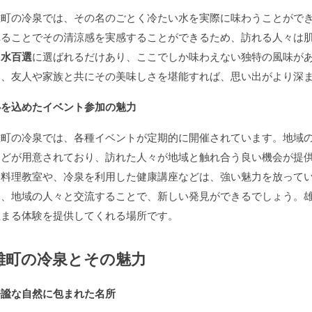
雄町の冷泉では、その名のごとく冷たい水を実際に味わうことがで
れることでその清涼感を実感することができるため、訪れる人々は
名水百選
に選ばれるだけあり、ここでしか味わえない独特の風味が
ら、友人や家族と共にその美味しさを堪能すれば、思い出がより深
心を込めたイベント参加の魅力
雄町の冷泉では、各種イベントが定期的に開催されています。地域
などが用意されており、訪れた人々が地域と触れ合う良い機会が提
た料理教室や、冷泉を利用した健康講座などは、強い魅力を放って
ら、地域の人々と交流することで、新しい発見ができるでしょう。
温まる体験を提供してくれる場所です。
雄町の冷泉とその魅力
静謐な自然に包まれた名所