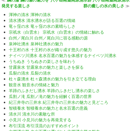
発見する楽しさ
群の癒しの水の美しさ
≫
渾神の清水 渾神の清水
清水湧水 清水湧水が語る百選の情緒
竜ヶ窪の水 竜ヶ窪の水の素晴らしさ
宗祇水（白雲水） 宗祇水（白雲水）の情緒に触れる
白州／尾白川 白州／尾白川に宿る感動の源
泉神社湧水 泉神社湧水の魅力
十王村の水 十王村の水が織り成す悠久の魅力
ナイベツ川湧水 名水百選の魅力を体感するナイベツ川湧水
うちぬき うちぬきの楽しさを味わう
甘露泉水 甘露泉水の魅力と楽しさを探る
瓜裂の清水 瓜裂の清水
杜々森湧水 杜々森湧水の魅力を引き立てる理由
観音水 観音水の情緒と魅力
羊蹄のふきだし湧水 羊蹄のふきだし湧水の楽しさ
瓜割ノ滝 瓜割ノ滝の魅力を紐解く百選の世界
紀三井寺の三井水 紀三井寺の三井水の魅力と見どころ
智積養水 智積養水の魅力と名水百選の意義
清水川 清水川の素敵な所
小見川 小見川の魅力を再発見する
布引渓流 布引渓流のおすすめポイント