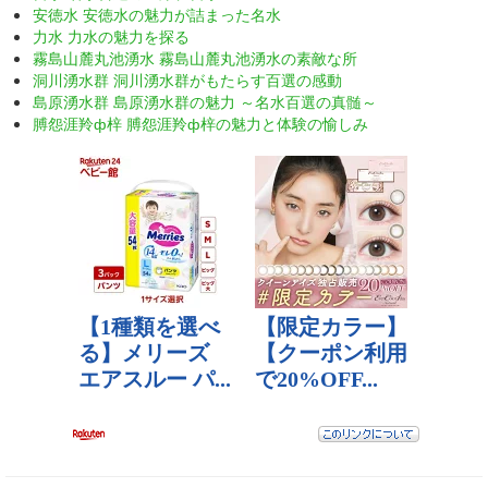
安徳水 安徳水の魅力が詰まった名水
力水 力水の魅力を探る
霧島山麓丸池湧水 霧島山麓丸池湧水の素敵な所
洞川湧水群 洞川湧水群がもたらす百選の感動
島原湧水群 島原湧水群の魅力 ～名水百選の真髄～
膊怨涯羚ф梓 膊怨涯羚ф梓の魅力と体験の愉しみ