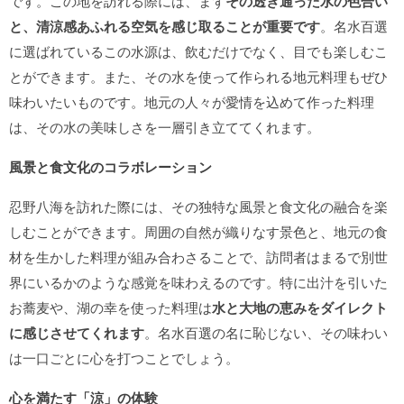
です。この地を訪れる際には、まず
その透き通った水の色合い
と、清涼感あふれる空気を感じ取ることが重要です
。名水百選
に選ばれているこの水源は、飲むだけでなく、目でも楽しむこ
とができます。また、その水を使って作られる地元料理もぜひ
味わいたいものです。地元の人々が愛情を込めて作った料理
は、その水の美味しさを一層引き立ててくれます。
風景と食文化のコラボレーション
忍野八海を訪れた際には、その独特な風景と食文化の融合を楽
しむことができます。周囲の自然が織りなす景色と、地元の食
材を生かした料理が組み合わさることで、訪問者はまるで別世
界にいるかのような感覚を味わえるのです。特に出汁を引いた
お蕎麦や、湖の幸を使った料理は
水と大地の恵みをダイレクト
に感じさせてくれます
。名水百選の名に恥じない、その味わい
は一口ごとに心を打つことでしょう。
心を満たす「涼」の体験