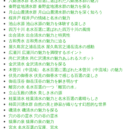
六郷湧水群 名水百選に選ばれた六郷湧水群の魅力
秦野盆地湧水群 秦野盆地湧水群の魅力を探る
月山山麓湧水群 月山山麓湧水群の魅力を深く知ろう
桜井戸 桜井戸の情緒と名水の魅力
池山水源 池山水源の魅力を体験する楽しさ
四万十川 名水百選に選ばれた四万十川の風情
出合清水 出合清水の魅力と特異性
古和秀水 古和秀水の魅力に迫る
屋久島宮之浦岳流水 屋久島宮之浦岳流水の感動
広瀬川 広瀬川の魅力を満喫するポイント
尚仁沢湧水 尚仁沢湧水の魅力あふれるスポット
金沢清水 金沢清水の魅力を探る
木曽川（中流域） 名水百選に選ばれた木曽川（中流域）の魅力
伏見の御香水 伏見の御香水で感じる百選の楽しさ
御岳渓谷 御岳渓谷の魅力を解き明かす
離宮の水 名水百選の一つ「離宮の水」
立山玉殿の湧水 美しき水の源
桂葉清水 桂葉清水の魅力と名水百選の素晴らしさ
柿田川湧水群 自然の美と静寂が織りなす幻想的な世界
磯清水 磯清水の魅力を探る
穴の谷の霊水 穴の谷の霊水
猿庫の泉 猿庫の泉の魅力
宮水 名水百選の宝庫、宮水