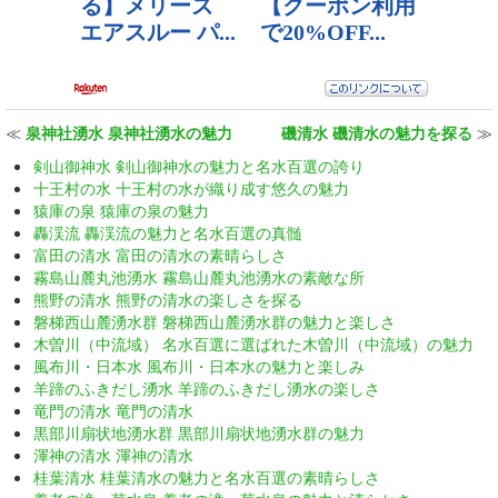
≪
泉神社湧水 泉神社湧水の魅力
磯清水 磯清水の魅力を探る
≫
剣山御神水 剣山御神水の魅力と名水百選の誇り
十王村の水 十王村の水が織り成す悠久の魅力
猿庫の泉 猿庫の泉の魅力
轟渓流 轟渓流の魅力と名水百選の真髄
富田の清水 富田の清水の素晴らしさ
霧島山麓丸池湧水 霧島山麓丸池湧水の素敵な所
熊野の清水 熊野の清水の楽しさを探る
磐梯西山麓湧水群 磐梯西山麓湧水群の魅力と楽しさ
木曽川（中流域） 名水百選に選ばれた木曽川（中流域）の魅力
風布川・日本水 風布川・日本水の魅力と楽しみ
羊蹄のふきだし湧水 羊蹄のふきだし湧水の楽しさ
竜門の清水 竜門の清水
黒部川扇状地湧水群 黒部川扇状地湧水群の魅力
渾神の清水 渾神の清水
桂葉清水 桂葉清水の魅力と名水百選の素晴らしさ