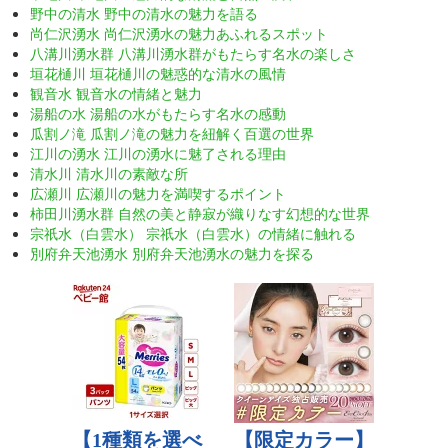
野中の清水 野中の清水の魅力を語る
尚仁沢湧水 尚仁沢湧水の魅力あふれるスポット
八溝川湧水群 八溝川湧水群がもたらす名水の楽しさ
垣花樋川 垣花樋川の魅惑的な清水の風情
観音水 観音水の情緒と魅力
湯船の水 湯船の水がもたらす名水の感動
瓜割ノ滝 瓜割ノ滝の魅力を紐解く百選の世界
江川の湧水 江川の湧水に魅了される理由
清水川 清水川の素敵な所
広瀬川 広瀬川の魅力を満喫するポイント
柿田川湧水群 自然の美と静寂が織りなす幻想的な世界
宗祇水（白雲水） 宗祇水（白雲水）の情緒に触れる
別府弁天池湧水 別府弁天池湧水の魅力を探る