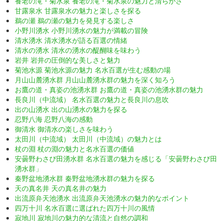
養老の滝・菊水泉 養老の滝・菊水泉の魅力と清らかさ
甘露泉水 甘露泉水の魅力と楽しさを探る
鵜の瀬 鵜の瀬の魅力を発見する楽しさ
小野川湧水 小野川湧水の魅力が満載の冒険
清水湧水 清水湧水が語る百選の情緒
清水の湧水 清水の湧水の醍醐味を味わう
岩井 岩井の圧倒的な美しさと魅力
菊池水源 菊池水源の魅力 名水百選が生む感動の場
月山山麓湧水群 月山山麓湧水群の魅力を深く知ろう
お鷹の道・真姿の池湧水群 お鷹の道・真姿の池湧水群の魅力
長良川（中流域） 名水百選の魅力と長良川の息吹
出の山湧水 出の山湧水の魅力を探る
忍野八海 忍野八海の感動
御清水 御清水の楽しさを味わう
太田川（中流域） 太田川（中流域）の魅力とは
杖の淵 杖の淵の魅力と名水百選の価値
安曇野わさび田湧水群 名水百選の魅力を感じる「安曇野わさび田
湧水群」
秦野盆地湧水群 秦野盆地湧水群の魅力を探る
天の真名井 天の真名井の魅力
出流原弁天池湧水 出流原弁天池湧水の魅力的なポイント
四万十川 名水百選に選ばれた四万十川の風情
寂地川 寂地川の魅力的な清流と自然の調和