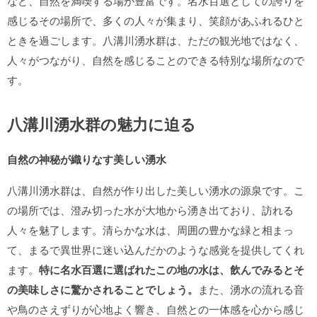
など、自然を満喫する場が豊富です。名水百選としての誇りを
感じるその場所で、多くの人々が集まり、笑顔があふれるひと
ときを過ごします。八溝川湧水群は、ただの観光地ではなく、
人々がつながり、自然を感じることのできる特別な場所なので
す。
八溝川湧水群の魅力に迫る
自然の神秘が織りなす美しい湧水
八溝川湧水群は、自然が作り出した美しい湧水の源泉です。こ
の場所では、澄み切った水が大地から湧き出ており、訪れる
人々を魅了します。清らかな水は、周囲の豊かな緑と相まっ
て、まるで異世界に迷い込んだかのような感覚を提供してくれ
ます。
特に名水百選に選ばれたこの地の水は、飲んでみるとそ
の美味しさに驚かされることでしょう。
また、湧水の流れる音
や鳥のさえずりが心地よく響き、自然との一体感を心から感じ