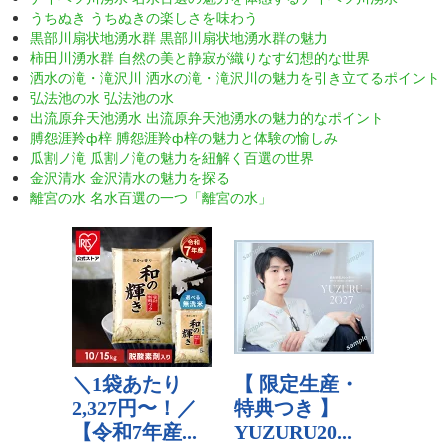
うちぬき うちぬきの楽しさを味わう
黒部川扇状地湧水群 黒部川扇状地湧水群の魅力
柿田川湧水群 自然の美と静寂が織りなす幻想的な世界
洒水の滝・滝沢川 洒水の滝・滝沢川の魅力を引き立てるポイント
弘法池の水 弘法池の水
出流原弁天池湧水 出流原弁天池湧水の魅力的なポイント
膊怨涯羚ф梓 膊怨涯羚ф梓の魅力と体験の愉しみ
瓜割ノ滝 瓜割ノ滝の魅力を紐解く百選の世界
金沢清水 金沢清水の魅力を探る
離宮の水 名水百選の一つ「離宮の水」