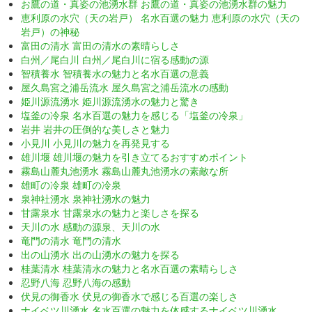
お鷹の道・真姿の池湧水群 お鷹の道・真姿の池湧水群の魅力
恵利原の水穴（天の岩戸） 名水百選の魅力 恵利原の水穴（天の
岩戸）の神秘
富田の清水 富田の清水の素晴らしさ
白州／尾白川 白州／尾白川に宿る感動の源
智積養水 智積養水の魅力と名水百選の意義
屋久島宮之浦岳流水 屋久島宮之浦岳流水の感動
姫川源流湧水 姫川源流湧水の魅力と驚き
塩釜の冷泉 名水百選の魅力を感じる「塩釜の冷泉」
岩井 岩井の圧倒的な美しさと魅力
小見川 小見川の魅力を再発見する
雄川堰 雄川堰の魅力を引き立てるおすすめポイント
霧島山麓丸池湧水 霧島山麓丸池湧水の素敵な所
雄町の冷泉 雄町の冷泉
泉神社湧水 泉神社湧水の魅力
甘露泉水 甘露泉水の魅力と楽しさを探る
天川の水 感動の源泉、天川の水
竜門の清水 竜門の清水
出の山湧水 出の山湧水の魅力を探る
桂葉清水 桂葉清水の魅力と名水百選の素晴らしさ
忍野八海 忍野八海の感動
伏見の御香水 伏見の御香水で感じる百選の楽しさ
ナイベツ川湧水 名水百選の魅力を体感するナイベツ川湧水