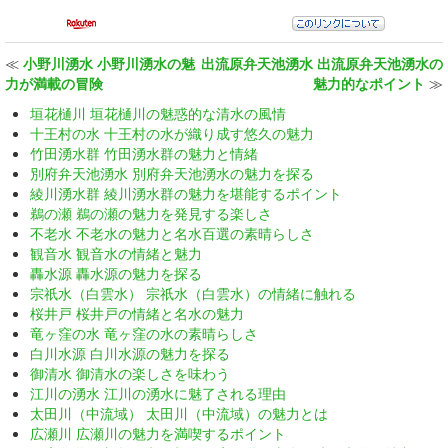
≪
小野川湧水 小野川湧水の魅
出流原弁天池湧水 出流原弁天池湧水の
力が満載の冒険
魅力的なポイント
≫
垣花樋川 垣花樋川の魅惑的な清水の風情
十王村の水 十王村の水が織り成す悠久の魅力
竹田湧水群 竹田湧水群の魅力と情緒
別府弁天池湧水 別府弁天池湧水の魅力を探る
綾川湧水群 綾川湧水群の魅力を堪能するポイント
鵜の瀬 鵜の瀬の魅力を発見する楽しさ
不老水 不老水の魅力と名水百選の素晴らしさ
観音水 観音水の情緒と魅力
轟水源 轟水源の魅力を探る
宗祇水（白雲水） 宗祇水（白雲水）の情緒に触れる
桜井戸 桜井戸の情緒と名水の魅力
竜ヶ窪の水 竜ヶ窪の水の素晴らしさ
白川水源 白川水源の魅力を探る
御清水 御清水の楽しさを味わう
江川の湧水 江川の湧水に魅了される理由
太田川（中流域） 太田川（中流域）の魅力とは
広瀬川 広瀬川の魅力を満喫するポイント