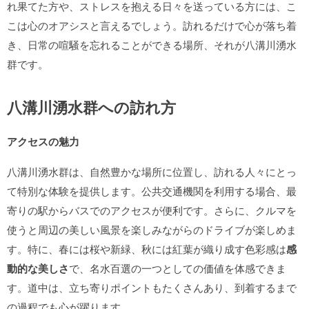
れ果てた方や、ストレスを抱える日々を送っている方には、こ
こは心のオアシスと言えるでしょう。訪れるだけで心が落ち着
き、日常の喧騒を忘れることができる場所、それが八溝川湧水
群です。
八溝川湧水群への訪れ方
アクセスの魅力
八溝川湧水群は、自然豊かな場所に位置し、訪れる人々にとっ
て特別な体験を提供します。公共交通機関を利用する場合、最
寄りの駅からバスでのアクセスが便利です。さらに、クルマを
使うと周辺の美しい風景を楽しみながらのドライブが楽しめま
す。特に、春には桜や新緑、秋には紅葉が織り成す色彩感は
感
動的な美しさ
で、名水百選の一つとしての価値を体感できま
す。道中は、立ち寄りポイントもたくさんあり、到着するまで
の過程でも心が躍ります。