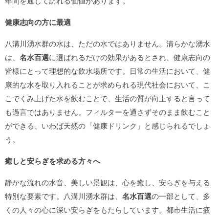
年間を通じて訪れる価値があります。
健康志向の方に最適
八溝川湧水群の水は、ただの水ではありません。清らかな湧水
は、
名水百選
に選ばれるだけの効果があるとされ、健康志向の
皆様にとって理想的な飲水場所です。日常の生活において、健
康的な水を取り入れることが求められる現代社会において、こ
こでくみ上げた水を飲むことで、生活の質が向上すると言って
も過言ではありません。フィルターを通さずそのまま飲むこと
ができる、いわば天然の「健康ドリンク」と感じられるでしょ
う。
癒しと安らぎを求める方々へ
静かな流れの水音、美しい景観は、心を癒し、安らぎを与える
特別な要素です。八溝川湧水群は、
名水百選
の一部として、多
くの人々の心に深い安らぎをもたらしています。都市生活に疲