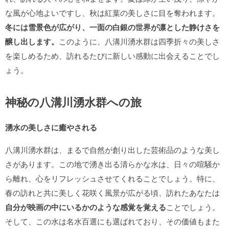
な風が心地よいですし、秋は紅葉の美しさに目を奪われます。
冬には雪景色が広がり、一面の白銀の世界が凛とした静けさを
醸し出します。
このように、八溝川湧水群は四季折々の美しさ
を楽しめるため、訪れるたびに新しい感動に出会えることでし
ょう。
神秘の八溝川湧水群への旅
湧水の美しさに癒やされる
八溝川湧水群は、まるで自然が創り出した芸術品のような美し
さがあります。この地で湧き出る清らかな水は、日々の喧騒か
ら離れ、心をリフレッシュさせてくれることでしょう。特に、
春の訪れと共に美しく花咲く風景が広がる頃、訪れたあなたは
自分が映画の中にいるかのような感覚を覚える
ことでしょう。
そして、この水は名水百選にも選ばれており、その価値もまた