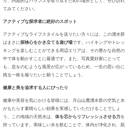
り、内面的なバランスを取り戻すための場所として、ぜひ訪れ
てみてください。
アクティブな探求者に絶好のスポット
アクティブなライフスタイルを送りたい方々には、この湧水群
はまさに
探検心をかき立てる遊び場
です。ハイキングやトレッ
キングを楽しむことができる周辺エリアは、その豊かな自然の
中で体を動かすことに最適です。また、写真愛好家にとって
も、息をのむような風景が広がっているため、一生の思い出に
残る一枚を撮りたいと願うことでしょう。
健康と美を追求する人にぴったり
健康や美容を気にかける皆様には、月山山麓湧水群の空気と水
がもたらす素晴らしい効果を実感していただけることでしょ
う。この地域の天然水は、
体を芯からリフレッシュさせる力
を
持っています。美味しい水を飲むことで、体内が浄化され、肌