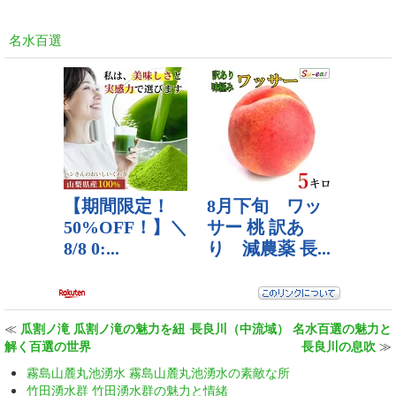
名水百選
≪
瓜割ノ滝 瓜割ノ滝の魅力を紐
長良川（中流域） 名水百選の魅力と
解く百選の世界
長良川の息吹
≫
霧島山麓丸池湧水 霧島山麓丸池湧水の素敵な所
竹田湧水群 竹田湧水群の魅力と情緒