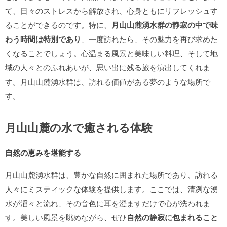
て、日々のストレスから解放され、心身ともにリフレッシュす
ることができるのです。特に、
月山山麓湧水群の静寂の中で味
わう時間は特別であり
、一度訪れたら、その魅力を再び求めた
くなることでしょう。心温まる風景と美味しい料理、そして地
域の人々とのふれあいが、思い出に残る旅を演出してくれま
す。月山山麓湧水群は、訪れる価値がある夢のような場所で
す。
月山山麓の水で癒される体験
自然の恵みを堪能する
月山山麓湧水群は、豊かな自然に囲まれた場所であり、訪れる
人々にミスティックな体験を提供します。ここでは、清冽な湧
水が滔々と流れ、その音色に耳を澄ますだけで心が洗われま
す。美しい風景を眺めながら、ぜひ
自然の静寂に包まれること