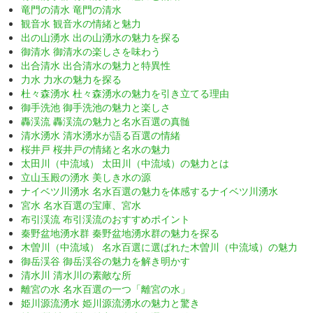
竜門の清水 竜門の清水
観音水 観音水の情緒と魅力
出の山湧水 出の山湧水の魅力を探る
御清水 御清水の楽しさを味わう
出合清水 出合清水の魅力と特異性
力水 力水の魅力を探る
杜々森湧水 杜々森湧水の魅力を引き立てる理由
御手洗池 御手洗池の魅力と楽しさ
轟渓流 轟渓流の魅力と名水百選の真髄
清水湧水 清水湧水が語る百選の情緒
桜井戸 桜井戸の情緒と名水の魅力
太田川（中流域） 太田川（中流域）の魅力とは
立山玉殿の湧水 美しき水の源
ナイベツ川湧水 名水百選の魅力を体感するナイベツ川湧水
宮水 名水百選の宝庫、宮水
布引渓流 布引渓流のおすすめポイント
秦野盆地湧水群 秦野盆地湧水群の魅力を探る
木曽川（中流域） 名水百選に選ばれた木曽川（中流域）の魅力
御岳渓谷 御岳渓谷の魅力を解き明かす
清水川 清水川の素敵な所
離宮の水 名水百選の一つ「離宮の水」
姫川源流湧水 姫川源流湧水の魅力と驚き