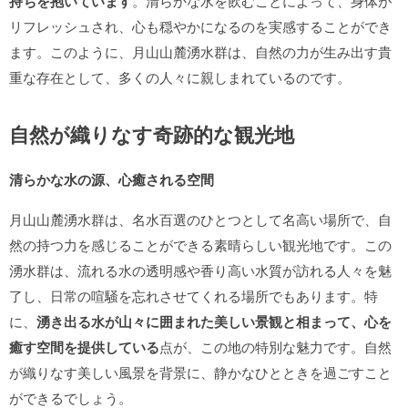
持ちを抱いています
。清らかな水を飲むことによって、身体が
リフレッシュされ、心も穏やかになるのを実感することができ
ます。このように、月山山麓湧水群は、自然の力が生み出す貴
重な存在として、多くの人々に親しまれているのです。
自然が織りなす奇跡的な観光地
清らかな水の源、心癒される空間
月山山麓湧水群は、名水百選のひとつとして名高い場所で、自
然の持つ力を感じることができる素晴らしい観光地です。この
湧水群は、流れる水の透明感や香り高い水質が訪れる人々を魅
了し、日常の喧騒を忘れさせてくれる場所でもあります。特
に、
湧き出る水が山々に囲まれた美しい景観と相まって、心を
癒す空間を提供している
点が、この地の特別な魅力です。自然
が織りなす美しい風景を背景に、静かなひとときを過ごすこと
ができるでしょう。