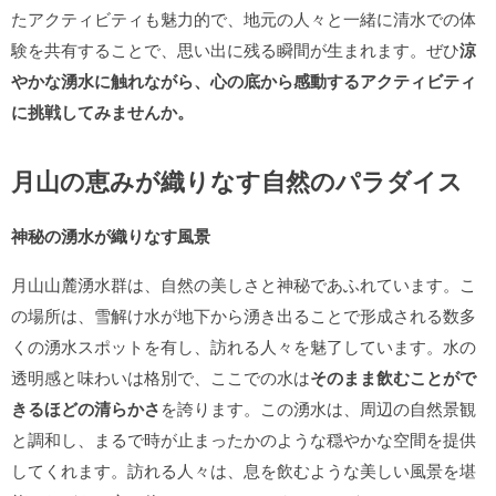
たアクティビティも魅力的で、地元の人々と一緒に清水での体
験を共有することで、思い出に残る瞬間が生まれます。ぜひ
涼
やかな湧水に触れながら、心の底から感動するアクティビティ
に挑戦してみませんか。
月山の恵みが織りなす自然のパラダイス
神秘の湧水が織りなす風景
月山山麓湧水群は、自然の美しさと神秘であふれています。こ
の場所は、雪解け水が地下から湧き出ることで形成される数多
くの湧水スポットを有し、訪れる人々を魅了しています。水の
透明感と味わいは格別で、ここでの水は
そのまま飲むことがで
きるほどの清らかさ
を誇ります。この湧水は、周辺の自然景観
と調和し、まるで時が止まったかのような穏やかな空間を提供
してくれます。訪れる人々は、息を飲むような美しい風景を堪