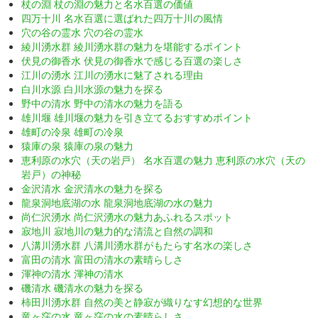
杖の淵 杖の淵の魅力と名水百選の価値
四万十川 名水百選に選ばれた四万十川の風情
穴の谷の霊水 穴の谷の霊水
綾川湧水群 綾川湧水群の魅力を堪能するポイント
伏見の御香水 伏見の御香水で感じる百選の楽しさ
江川の湧水 江川の湧水に魅了される理由
白川水源 白川水源の魅力を探る
野中の清水 野中の清水の魅力を語る
雄川堰 雄川堰の魅力を引き立てるおすすめポイント
雄町の冷泉 雄町の冷泉
猿庫の泉 猿庫の泉の魅力
恵利原の水穴（天の岩戸） 名水百選の魅力 恵利原の水穴（天の
岩戸）の神秘
金沢清水 金沢清水の魅力を探る
龍泉洞地底湖の水 龍泉洞地底湖の水の魅力
尚仁沢湧水 尚仁沢湧水の魅力あふれるスポット
寂地川 寂地川の魅力的な清流と自然の調和
八溝川湧水群 八溝川湧水群がもたらす名水の楽しさ
富田の清水 富田の清水の素晴らしさ
渾神の清水 渾神の清水
磯清水 磯清水の魅力を探る
柿田川湧水群 自然の美と静寂が織りなす幻想的な世界
竜ヶ窪の水 竜ヶ窪の水の素晴らしさ