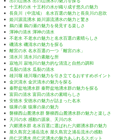
出の山湧水 出の山湧水の魅力を探る
十王村の水 十王村の水が織り成す悠久の魅力
長良川（中流域） 名水百選の魅力と長良川の息吹
姫川源流湧水 姫川源流湧水の魅力と驚き
鵜の瀬 鵜の瀬の魅力を発見する楽しさ
渾神の清水 渾神の清水
不老水 不老水の魅力と名水百選の素晴らしさ
磯清水 磯清水の魅力を探る
離宮の水 名水百選の一つ「離宮の水」
清水川 清水川の素敵な所
寂地川 寂地川の魅力的な清流と自然の調和
瓜裂の清水 瓜裂の清水
雄川堰 雄川堰の魅力を引き立てるおすすめポイント
金沢清水 金沢清水の魅力を探る
秦野盆地湧水群 秦野盆地湧水群の魅力を探る
富田の清水 富田の清水の素晴らしさ
安徳水 安徳水の魅力が詰まった名水
猿庫の泉 猿庫の泉の魅力
磐梯西山麓湧水群 磐梯西山麓湧水群の魅力と楽しさ
天川の水 感動の源泉、天川の水
六郷湧水群 名水百選に選ばれた六郷湧水群の魅力
屋久島宮之浦岳流水 屋久島宮之浦岳流水の感動
尚仁沢湧水 尚仁沢湧水の魅力あふれるスポット