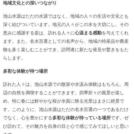
地域文化との深いつながり
池山水源はただの水源ではなく、地域の人々の生活や文化とも
深く結びついています。地元の人々がこの水を大切にし、その
恵みに感謝する姿は、訪れる人々に
心温まる感動
を与えてくれ
ます。また、名水百選としての名声から、地域の特産品や農産
物も多く楽しむことができ、訪問者に新たな発見や驚きをもた
らします。
多彩な体験が待つ場所
訪れた人々は、池山水源での散策や水汲み体験はもちろん、周
辺の自然を満喫することができます。四季折々の風景が楽し
め、特に春には鮮やかな桜が水面に映る光景はまさに絶景で
す。このように、池山水源はただの名水百選の一つであるだけ
でなく、心を豊かにする
多彩な体験が待っている場所
です。ぜ
ひ訪れて、その魅力を自身の目と心で感じてみてほしいと思い