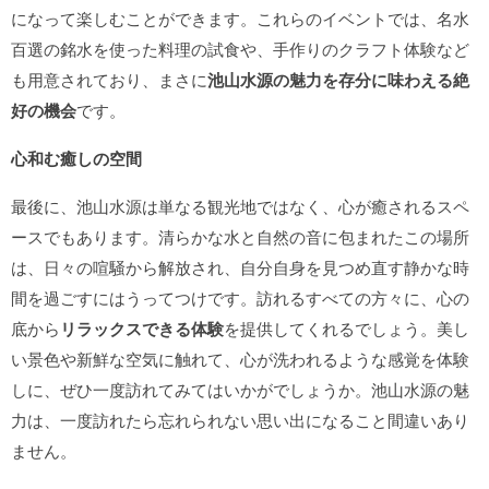
になって楽しむことができます。これらのイベントでは、名水
百選の銘水を使った料理の試食や、手作りのクラフト体験など
も用意されており、まさに
池山水源の魅力を存分に味わえる絶
好の機会
です。
心和む癒しの空間
最後に、池山水源は単なる観光地ではなく、心が癒されるスペ
ースでもあります。清らかな水と自然の音に包まれたこの場所
は、日々の喧騒から解放され、自分自身を見つめ直す静かな時
間を過ごすにはうってつけです。訪れるすべての方々に、心の
底から
リラックスできる体験
を提供してくれるでしょう。美し
い景色や新鮮な空気に触れて、心が洗われるような感覚を体験
しに、ぜひ一度訪れてみてはいかがでしょうか。池山水源の魅
力は、一度訪れたら忘れられない思い出になること間違いあり
ません。