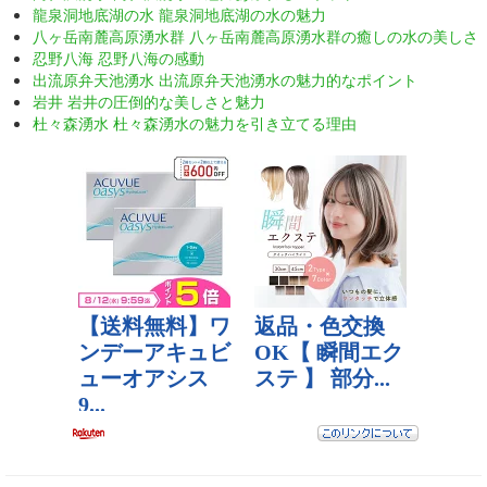
龍泉洞地底湖の水 龍泉洞地底湖の水の魅力
八ヶ岳南麓高原湧水群 八ヶ岳南麓高原湧水群の癒しの水の美しさ
忍野八海 忍野八海の感動
出流原弁天池湧水 出流原弁天池湧水の魅力的なポイント
岩井 岩井の圧倒的な美しさと魅力
杜々森湧水 杜々森湧水の魅力を引き立てる理由