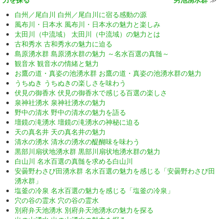
白州／尾白川 白州／尾白川に宿る感動の源
風布川・日本水 風布川・日本水の魅力と楽しみ
太田川（中流域） 太田川（中流域）の魅力とは
古和秀水 古和秀水の魅力に迫る
島原湧水群 島原湧水群の魅力 ～名水百選の真髄～
観音水 観音水の情緒と魅力
お鷹の道・真姿の池湧水群 お鷹の道・真姿の池湧水群の魅力
うちぬき うちぬきの楽しさを味わう
伏見の御香水 伏見の御香水で感じる百選の楽しさ
泉神社湧水 泉神社湧水の魅力
野中の清水 野中の清水の魅力を語る
壇鏡の滝湧水 壇鏡の滝湧水の神秘に迫る
天の真名井 天の真名井の魅力
清水の湧水 清水の湧水の醍醐味を味わう
黒部川扇状地湧水群 黒部川扇状地湧水群の魅力
白山川 名水百選の真髄を求める白山川
安曇野わさび田湧水群 名水百選の魅力を感じる「安曇野わさび田
湧水群」
塩釜の冷泉 名水百選の魅力を感じる「塩釜の冷泉」
穴の谷の霊水 穴の谷の霊水
別府弁天池湧水 別府弁天池湧水の魅力を探る