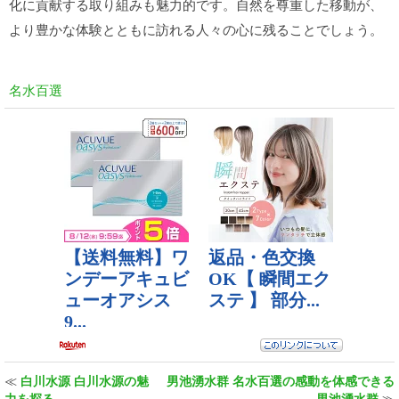
化に貢献する取り組みも魅力的です。自然を尊重した移動が、
より豊かな体験とともに訪れる人々の心に残ることでしょう。
名水百選
≪
白川水源 白川水源の魅
男池湧水群 名水百選の感動を体感できる
力を探る
男池湧水群
≫