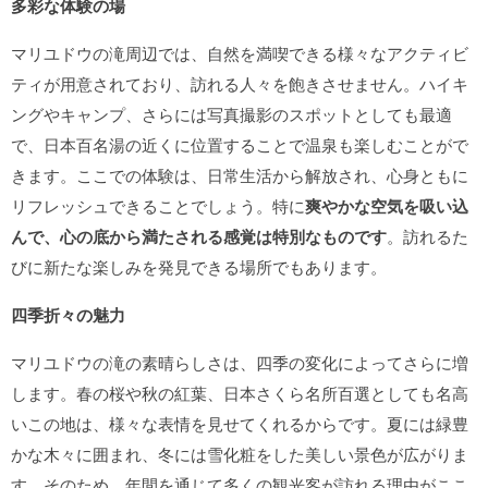
多彩な体験の場
マリユドウの滝周辺では、自然を満喫できる様々なアクティビ
ティが用意されており、訪れる人々を飽きさせません。ハイキ
ングやキャンプ、さらには写真撮影のスポットとしても最適
で、日本百名湯の近くに位置することで温泉も楽しむことがで
きます。ここでの体験は、日常生活から解放され、心身ともに
リフレッシュできることでしょう。特に
爽やかな空気を吸い込
んで、心の底から満たされる感覚は特別なものです
。訪れるた
びに新たな楽しみを発見できる場所でもあります。
四季折々の魅力
マリユドウの滝の素晴らしさは、四季の変化によってさらに増
します。春の桜や秋の紅葉、日本さくら名所百選としても名高
いこの地は、様々な表情を見せてくれるからです。夏には緑豊
かな木々に囲まれ、冬には雪化粧をした美しい景色が広がりま
す。そのため、年間を通じて多くの観光客が訪れる理由がここ