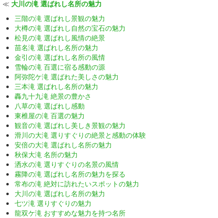
≪
大川の滝 選ばれし名所の魅力
三階の滝 選ばれし景観の魅力
大樽の滝 選ばれし自然の宝石の魅力
松見の滝 選ばれし風情の絶景
苗名滝 選ばれし名所の魅力
金引の滝 選ばれし名所の風情
雪輪の滝 百選に宿る感動の源
阿弥陀ケ滝 選ばれた美しさの魅力
三本滝 選ばれし名所の魅力
轟九十九滝 絶景の豊かさ
八草の滝 選ばれし感動
東椎屋の滝 百選の魅力
観音の滝 選ばれし美しき景観の魅力
滑川の大滝 選りすぐりの絶景と感動の体験
安倍の大滝 選ばれし名所の魅力
秋保大滝 名所の魅力
洒水の滝 選りすぐりの名景の風情
霧降の滝 選ばれし名所の魅力を探る
常布の滝 絶対に訪れたいスポットの魅力
大川の滝 選ばれし名所の魅力
七ツ滝 選りすぐりの魅力
龍双ケ滝 おすすめな魅力を持つ名所