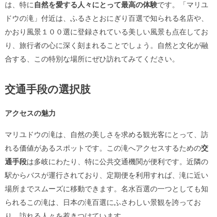
は、特に
自然を愛する人々にとって最高の体験
です。「マリユ
ドウの滝」付近は、ふるさとおにぎり百選で知られる名店や、
かおり風景１００選に登録されている美しい風景も点在してお
り、旅行者の心に深く刻まれることでしょう。自然と文化が融
合する、この特別な場所にぜひ訪れてみてください。
交通手段の選択肢
アクセスの魅力
マリユドウの滝は、自然の美しさを求める観光客にとって、訪
れる価値があるスポットです。この滝へアクセスするための
交
通手段
は多岐にわたり、特に公共交通機関が便利です。近隣の
駅からバスが運行されており、定期便を利用すれば、滝に近い
場所までスムーズに移動できます。名水百選の一つとしても知
られるこの滝は、日本の滝百選にふさわしい景観を誇ってお
り、訪れる人々を惹きつけています。