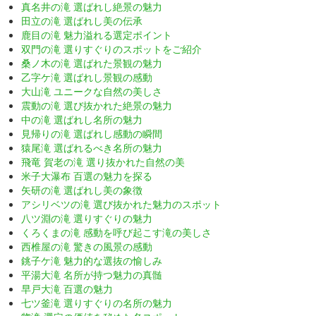
真名井の滝 選ばれし絶景の魅力
田立の滝 選ばれし美の伝承
鹿目の滝 魅力溢れる選定ポイント
双門の滝 選りすぐりのスポットをご紹介
桑ノ木の滝 選ばれた景観の魅力
乙字ケ滝 選ばれし景観の感動
大山滝 ユニークな自然の美しさ
震動の滝 選び抜かれた絶景の魅力
中の滝 選ばれし名所の魅力
見帰りの滝 選ばれし感動の瞬間
猿尾滝 選ばれるべき名所の魅力
飛竜 賀老の滝 選り抜かれた自然の美
米子大瀑布 百選の魅力を探る
矢研の滝 選ばれし美の象徴
アシリベツの滝 選び抜かれた魅力のスポット
八ツ淵の滝 選りすぐりの魅力
くろくまの滝 感動を呼び起こす滝の美しさ
西椎屋の滝 驚きの風景の感動
銚子ケ滝 魅力的な選抜の愉しみ
平湯大滝 名所が持つ魅力の真髄
早戸大滝 百選の魅力
七ツ釜滝 選りすぐりの名所の魅力