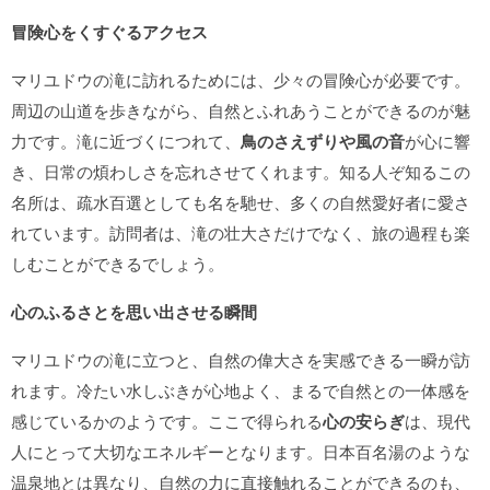
冒険心をくすぐるアクセス
マリユドウの滝に訪れるためには、少々の冒険心が必要です。
周辺の山道を歩きながら、自然とふれあうことができるのが魅
力です。滝に近づくにつれて、
鳥のさえずりや風の音
が心に響
き、日常の煩わしさを忘れさせてくれます。知る人ぞ知るこの
名所は、疏水百選としても名を馳せ、多くの自然愛好者に愛さ
れています。訪問者は、滝の壮大さだけでなく、旅の過程も楽
しむことができるでしょう。
心のふるさとを思い出させる瞬間
マリユドウの滝に立つと、自然の偉大さを実感できる一瞬が訪
れます。冷たい水しぶきが心地よく、まるで自然との一体感を
感じているかのようです。ここで得られる
心の安らぎ
は、現代
人にとって大切なエネルギーとなります。日本百名湯のような
温泉地とは異なり、自然の力に直接触れることができるのも、