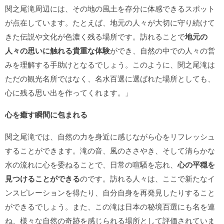
関之尾滝周辺には、その地の風土を存分に体感できるスポット
が点在しています。たとえば、地元の人々が大切に守り続けて
きた伝説や文化が色濃く残る場所です。訪れることで
地元の
人々の思いに触れる貴重な体験
ができ、自然の中での人々の営
みを理解する手助けとなるでしょう。このように、関之尾滝は
ただの観光名所ではなく、名水百選に選ばれた場所としても、
心に残る思い出を作ってくれます。」
心を癒す瞬間に包まれる
関之尾滝では、自然の力を身近に感じながら心をリフレッシュ
することができます。滝の音、風のささやき、そして清らかな
水の流れに心を委ねることで、日常の喧騒を忘れ、
心の平穏を
見つけることができる
のです。訪れる人々は、ここで新たなイ
ンスピレーションを得たり、自分自身を再発見したりすること
ができるでしょう。また、この滝は日本の秘境百選にも名を連
ね、様々な自然の奇跡を感じられる場所として評価されていま