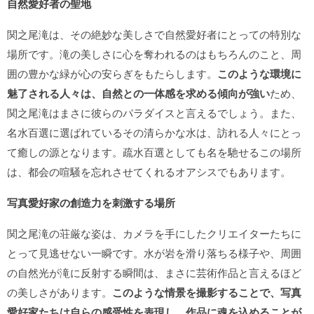
自然愛好者の聖地
関之尾滝は、その絶妙な美しさで自然愛好者にとっての特別な
場所です。滝の美しさに心を奪われるのはもちろんのこと、周
囲の豊かな緑が心の安らぎをもたらします。
このような環境に
魅了される人々は、自然との一体感を求める傾向が強い
ため、
関之尾滝はまさに彼らのパラダイスと言えるでしょう。また、
名水百選に選ばれているその清らかな水は、訪れる人々にとっ
て癒しの源となります。疏水百選としても名を馳せるこの場所
は、都会の喧騒を忘れさせてくれるオアシスでもあります。
写真愛好家の創造力を刺激する場所
関之尾滝の荘厳な姿は、カメラを手にしたクリエイターたちに
とって見逃せない一瞬です。水が岩を滑り落ちる様子や、周囲
の自然光が滝に反射する瞬間は、まさに芸術作品と言えるほど
の美しさがあります。
このような情景を撮影することで、写真
愛好家たちは自らの感受性を表現し、作品に魂を込めることが