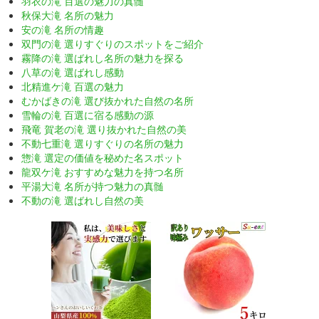
羽衣の滝 百選の魅力の真髄
秋保大滝 名所の魅力
安の滝 名所の情趣
双門の滝 選りすぐりのスポットをご紹介
霧降の滝 選ばれし名所の魅力を探る
八草の滝 選ばれし感動
北精進ケ滝 百選の魅力
むかばきの滝 選び抜かれた自然の名所
雪輪の滝 百選に宿る感動の源
飛竜 賀老の滝 選り抜かれた自然の美
不動七重滝 選りすぐりの名所の魅力
惣滝 選定の価値を秘めた名スポット
龍双ケ滝 おすすめな魅力を持つ名所
平湯大滝 名所が持つ魅力の真髄
不動の滝 選ばれし自然の美