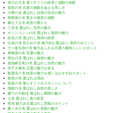
滑川の大滝 選りすぐりの絶景と感動の体験
箕面の滝 百選の感動を超える美しさ
大樽の滝 選ばれし自然の宝石の魅力
西椎屋の滝 驚きの風景の感動
轟九十九滝 絶景の豊かさ
三本滝 選ばれし名所の魅力
オシンコシンの滝 選ばれし場所の魅力
松見の滝 選ばれし風情の絶景
白糸の滝 音止めの滝 魅力的な選ばれし場所のポイント
七ツ釜五段の滝 魅力あふれる百選の素晴らしいスポット
東椎屋の滝 百選の魅力
雨乞の滝 選ばれし秘境の魅力
寂地峡五竜の滝 選ばれし自然の魅力
米子大瀑布 百選の魅力を探る
数鹿流ケ滝 絶景の魅力を感じるおすすめスポット
根尾の滝 選ばれる理由
茶釜の滝 選りすぐりのスポットについて
壇鏡の滝 選ばれし自然の美しさ
棚下の不動滝 選ばれし瞬間の魅力
七滝 選ばれし美の絶景
雨滝 魅力ある選ばれし景観のポイント
桑ノ木の滝 選ばれた景観の魅力