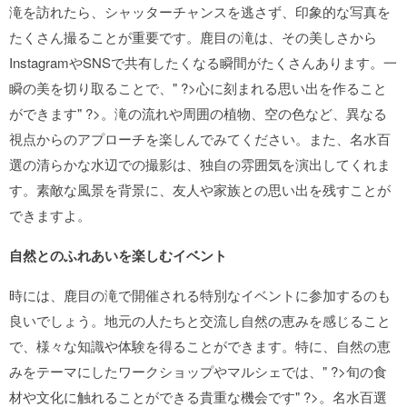
滝を訪れたら、シャッターチャンスを逃さず、印象的な写真を
たくさん撮ることが重要です。鹿目の滝は、その美しさから
InstagramやSNSで共有したくなる瞬間がたくさんあります。一
瞬の美を切り取ることで、
" ?>心に刻まれる思い出を作ること
ができます
" ?>。滝の流れや周囲の植物、空の色など、異なる
視点からのアプローチを楽しんでみてください。また、名水百
選の清らかな水辺での撮影は、独自の雰囲気を演出してくれま
す。素敵な風景を背景に、友人や家族との思い出を残すことが
できますよ。
自然とのふれあいを楽しむイベント
時には、鹿目の滝で開催される特別なイベントに参加するのも
良いでしょう。地元の人たちと交流し自然の恵みを感じること
で、様々な知識や体験を得ることができます。特に、自然の恵
みをテーマにしたワークショップやマルシェでは、
" ?>旬の食
材や文化に触れることができる貴重な機会です
" ?>。名水百選