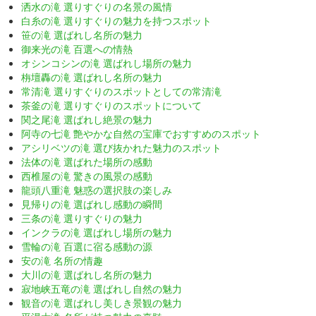
洒水の滝 選りすぐりの名景の風情
白糸の滝 選りすぐりの魅力を持つスポット
笹の滝 選ばれし名所の魅力
御来光の滝 百選への情熱
オシンコシンの滝 選ばれし場所の魅力
栴壇轟の滝 選ばれし名所の魅力
常清滝 選りすぐりのスポットとしての常清滝
茶釜の滝 選りすぐりのスポットについて
関之尾滝 選ばれし絶景の魅力
阿寺の七滝 艶やかな自然の宝庫でおすすめのスポット
アシリベツの滝 選び抜かれた魅力のスポット
法体の滝 選ばれた場所の感動
西椎屋の滝 驚きの風景の感動
龍頭八重滝 魅惑の選択肢の楽しみ
見帰りの滝 選ばれし感動の瞬間
三条の滝 選りすぐりの魅力
インクラの滝 選ばれし場所の魅力
雪輪の滝 百選に宿る感動の源
安の滝 名所の情趣
大川の滝 選ばれし名所の魅力
寂地峡五竜の滝 選ばれし自然の魅力
観音の滝 選ばれし美しき景観の魅力