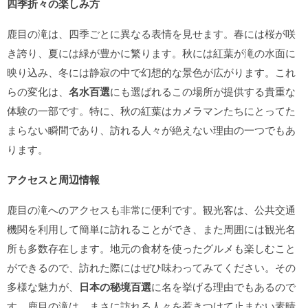
四季折々の楽しみ方
鹿目の滝は、四季ごとに異なる表情を見せます。春には桜が咲
き誇り、夏には緑が豊かに繁ります。秋には紅葉が滝の水面に
映り込み、冬には静寂の中で幻想的な景色が広がります。これ
らの変化は、
名水百選
にも選ばれるこの場所が提供する貴重な
体験の一部です。特に、秋の紅葉はカメラマンたちにとってた
まらない瞬間であり、訪れる人々が絶えない理由の一つでもあ
ります。
アクセスと周辺情報
鹿目の滝へのアクセスも非常に便利です。観光客は、公共交通
機関を利用して簡単に訪れることができ、また周囲には観光名
所も多数存在します。地元の食材を使ったグルメも楽しむこと
ができるので、訪れた際にはぜひ味わってみてください。その
多様な魅力が、
日本の秘境百選
に名を挙げる理由でもあるので
す。鹿目の滝は、まさに訪れる人々を惹きつけて止まない素晴