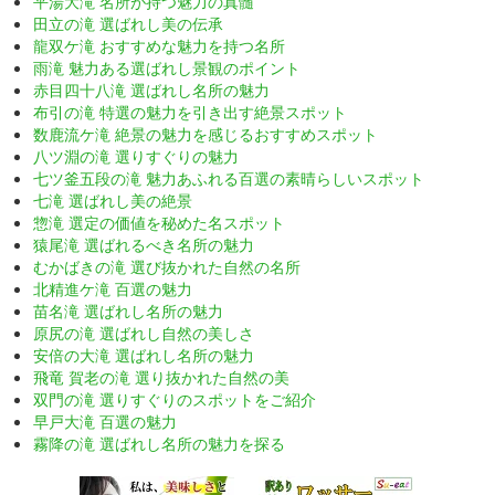
平湯大滝 名所が持つ魅力の真髄
田立の滝 選ばれし美の伝承
龍双ケ滝 おすすめな魅力を持つ名所
雨滝 魅力ある選ばれし景観のポイント
赤目四十八滝 選ばれし名所の魅力
布引の滝 特選の魅力を引き出す絶景スポット
数鹿流ケ滝 絶景の魅力を感じるおすすめスポット
八ツ淵の滝 選りすぐりの魅力
七ツ釜五段の滝 魅力あふれる百選の素晴らしいスポット
七滝 選ばれし美の絶景
惣滝 選定の価値を秘めた名スポット
猿尾滝 選ばれるべき名所の魅力
むかばきの滝 選び抜かれた自然の名所
北精進ケ滝 百選の魅力
苗名滝 選ばれし名所の魅力
原尻の滝 選ばれし自然の美しさ
安倍の大滝 選ばれし名所の魅力
飛竜 賀老の滝 選り抜かれた自然の美
双門の滝 選りすぐりのスポットをご紹介
早戸大滝 百選の魅力
霧降の滝 選ばれし名所の魅力を探る