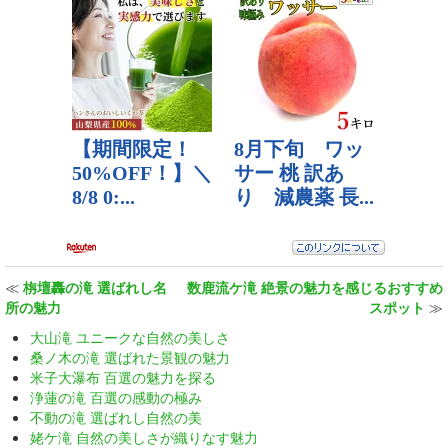
≪
栴壇轟の滝 選ばれし名
数鹿流ケ滝 絶景の魅力を感じるおすすめ
所の魅力
スポット
≫
大山滝 ユニークな自然の美しさ
桑ノ木の滝 選ばれた景観の魅力
米子大瀑布 百選の魅力を探る
浄蓮の滝 百選の感動の極み
不動の滝 選ばれし自然の美
姥ケ滝 自然の美しさが織りなす魅力