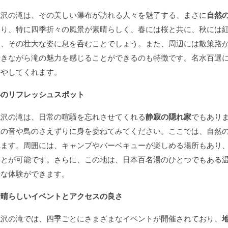
払沢の滝は、その美しい瀑布が訪れる人々を魅了する、まさに
自然
あり、特に四季折々の風景が素晴らしく、春には桜と共に、秋には
は、その壮大な姿に息を呑むことでしょう。また、周辺には散策路
歩きながら滝の魅力を感じることができるのも特徴です。名水百選
癒やしてくれます。
心のリフレッシュスポット
払沢の滝は、日常の喧騒を忘れさせてくれる
静寂の隠れ家
でもあり
滝の音や鳥のさえずりに身を委ねてみてください。ここでは、自然
れます。周囲には、キャンプやバーベキューが楽しめる場所もあり
ことが可能です。さらに、この地は、日本百名湯のひとつでもある
沢な体験ができます。
素晴らしいイベントとアクセスの良さ
払沢の滝では、四季ごとにさまざまなイベントが開催されており、