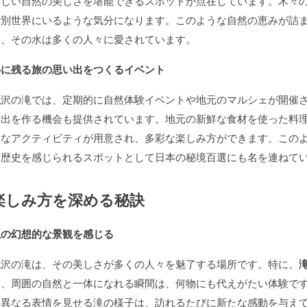
らしい自然の美しさを堪能できるスポットが点在しています。木々
で別世界にいるような気分になります。このような自然の恵みが詰
り、その水は多くの人々に愛されています。
心に残る旅の思い出をつくるイベント
払沢の滝では、定期的に自然体験イベントや地元のマルシェが開催
い出を作る機会も提供されています。地元の新鮮な食材を使った料
まなアクティビティが用意され、多彩な楽しみ方ができます。この
や歴史を感じられるスポットとして日本の秘境百選にも名を連ねて
楽しみ方を深める秘訣
滝の幻想的な景観を感じる
払沢の滝は、その美しさが多くの人々を魅了する場所です。特に、
ら、周囲の自然と一体になれる瞬間は、何物にも代えがたい体験で
て異なる表情を見せる滝の様子は、訪れるたびに新たな感動を与え