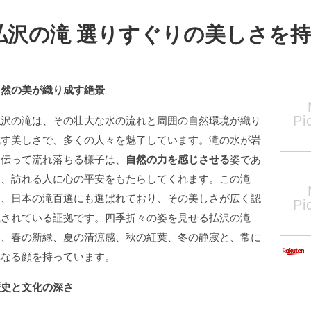
払沢の滝 選りすぐりの美しさを
自然の美が織り成す絶景
払沢の滝は、その壮大な水の流れと周囲の自然環境が織り
成す美しさで、多くの人々を魅了しています。滝の水が岩
を伝って流れ落ちる様子は、
自然の力を感じさせる
姿であ
り、訪れる人に心の平安をもたらしてくれます。この滝
は、日本の滝百選にも選ばれており、その美しさが広く認
識されている証拠です。四季折々の姿を見せる払沢の滝
は、春の新緑、夏の清涼感、秋の紅葉、冬の静寂と、常に
異なる顔を持っています。
歴史と文化の深さ