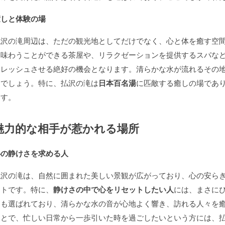
癒しと体験の場
払沢の滝周辺は、ただの観光地としてだけでなく、心と体を癒す空
を味わうことができる茶屋や、リラクゼーションを提供するスパな
フレッシュさせる絶好の機会となります。清らかな水が流れるその
るでしょう。特に、払沢の滝は
日本百名湯
に匹敵する癒しの場であ
ます。
魅力的な相手が惹かれる場所
心の静けさを求める人
払沢の滝は、自然に囲まれた美しい景観が広がっており、心の安ら
ットです。特に、
静けさの中で心をリセットしたい人
には、まさに
にも選ばれており、清らかな水の音が心地よく響き、訪れる人々を
ことで、忙しい日常から一歩引いた時を過ごしたいという方には、