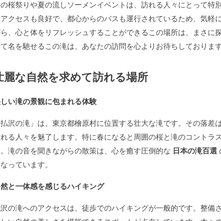
春の桜祭りや夏の流しソーメンイベントは、訪れる人々にとって特
通アクセスも良好で、都心からのバスも運行されているため、気軽
がら、心と体をリフレッシュすることができるこの場所は、まさに
して名を馳せるこの滝は、あなたの訪問を心よりお待ちしておりま
壮麗な自然を求めて訪れる場所
美しい滝の景観に包まれる体験
「払沢の滝」は、東京都檜原村に位置する壮大な滝です。その落差は
訪れる人々を魅了します。特に春になると周囲の桜と滝のコントラ
す。滝の音を聞きながらの散策は、心を癒す圧倒的な
日本の滝百選
となっています。
自然と一体感を感じるハイキング
払沢の滝へのアクセスは、徒歩でのハイキングが一般的です。整備