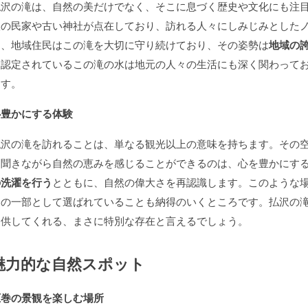
払沢の滝は、自然の美だけでなく、そこに息づく歴史や文化にも注
根の民家や古い神社が点在しており、訪れる人々にしみじみとした
た、地域住民はこの滝を大切に守り続けており、その姿勢は
地域の
も認定されているこの滝の水は地元の人々の生活にも深く関わって
ます。
心豊かにする体験
払沢の滝を訪れることは、単なる観光以上の意味を持ちます。その
を聞きながら自然の恵みを感じることができるのは、心を豊かにす
の洗濯を行う
とともに、自然の偉大さを再認識します。このような
選の一部として選ばれていることも納得のいくところです。払沢の
提供してくれる、まさに特別な存在と言えるでしょう。
魅力的な自然スポット
圧巻の景観を楽しむ場所