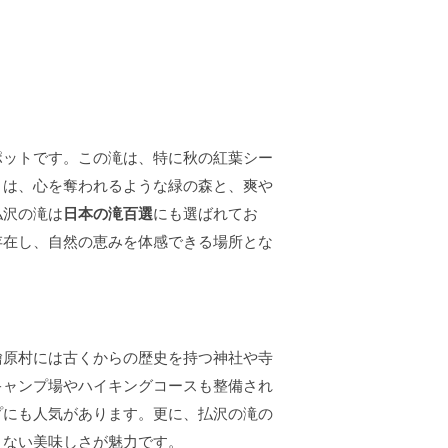
ポットです。この滝は、特に秋の紅葉シー
々は、心を奪われるような緑の森と、爽や
払沢の滝は
日本の滝百選
にも選ばれてお
存在し、自然の恵みを体感できる場所とな
檜原村には古くからの歴史を持つ神社や寺
キャンプ場やハイキングコースも整備され
プにも人気があります。更に、払沢の滝の
えない美味しさが魅力です。