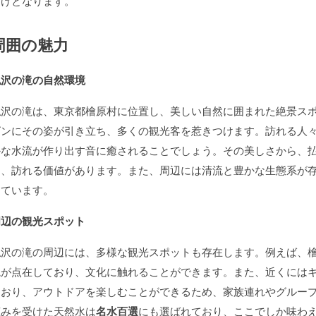
助けとなります。
周囲の魅力
払沢の滝の自然環境
払沢の滝は、東京都檜原村に位置し、美しい自然に囲まれた絶景ス
ズンにその姿が引き立ち、多くの観光客を惹きつけます。訪れる人
かな水流が作り出す音に癒されることでしょう。その美しさから、
り、訪れる価値があります。また、周辺には清流と豊かな生態系が
っています。
周辺の観光スポット
払沢の滝の周辺には、多様な観光スポットも存在します。例えば、
院が点在しており、文化に触れることができます。また、近くには
ており、アウトドアを楽しむことができるため、家族連れやグルー
恵みを受けた天然水は
名水百選
にも選ばれており、ここでしか味わ