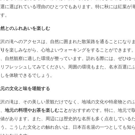
百選に選ばれている理由のひとつでもあります。特に秋には紅葉が
ます。
自然とのふれあいを楽しむ
払沢の滝へのアクセスは、自然に囲まれた散策路を通ることになり
ずり
を楽しみながら、心地よいウォーキングをすることができます
り、自然観察に適した環境が整っています。訪れる際には、ぜひゆ
をリフレッシュしてみてください。周囲の環境もまた、名水百選に
やしを体験できるでしょう。
地元の文化と味を堪能する
払沢の滝は、その美しい景観だけでなく、地域の文化や特産物との
は、
地元の料理やお茶を楽しむこと
がおすすめです。特に、地元で
価値があります。また、周辺には歴史的な名所も多く点在している
ょう。こうした文化との触れ合いは、日本百名湯の一つとしても知