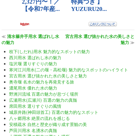
≪
清水篠井手用水 選ばれし水
宮古用水 選び抜かれた水の美しさと
の魅力
魅力
≫
枝下(しだれ)用水 魅力的なスポットの魅力
西川用水 選ばれし水の魅力
塩沢堰 選りすぐりの魅力
寒河江川用水(二の堰・高松堰) 魅力的なスポットのハイライト
宮古用水 選び抜かれた水の美しさと魅力
奥寺堰 名水の魅力を再発見する旅
濃尾用水 優れた水の魅力
野洲川流域 百選の魅力が息づく場所
広瀬用水(広瀬川) 百選の魅力の真髄
席田用水 選りすぐりの風情
城原井路(神田頭首工) 百選の魅力的なスポット
八ヶ郷用水 絶景の流れを感じる
安積疏水 自然と歴史が織り成す景観の美
芦田川用水 名湧水の真髄