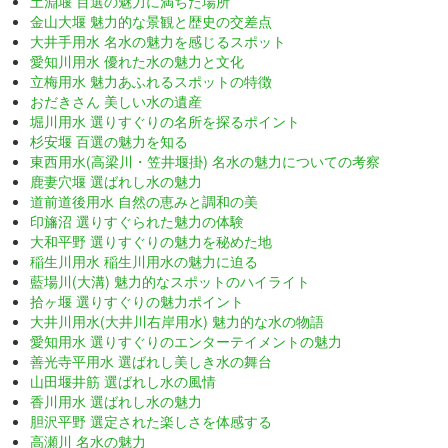
土淵堰 百選の魅力に満ちた場所
金山大堰 魅力的な景観と歴史の交差点
大井手用水 名水の魅力を感じるスポット
愛知川用水 優れた水の魅力と文化
立梅用水 魅力あふれるスポットの特徴
おだきさん 美しい水の遺産
堀川用水 選りすぐりの名所を探るポイント
杉安堰 百選の魅力を知る
東西用水(高梁川・笠井堰掛) 名水の魅力についての考察
鹿妻穴堰 選ばれし水の魅力
道前道後用水 自然の恵みと調和の美
印旛沼 選りすぐられた魅力の体験
大和平野 選りすぐりの魅力を秘めた地
稲生川用水 稲生川用水の魅力に迫る
藍場川(大溝) 魅力的なスポットのハイライト
拾ヶ堰 選りすぐりの魅力ポイント
大井川用水(大井川右岸用水) 魅力的な水の物語
愛知用水 選りすぐりのエンターテイメントの魅力
善光寺平用水 選ばれし美しき水の舞台
山田堰井筋 選ばれし水の風情
香川用水 選ばれし水の魅力
胆沢平野 選定された楽しさを体感する
高瀬川 名水の魅力