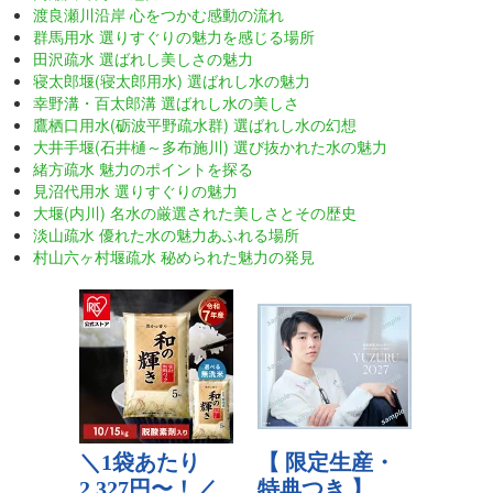
渡良瀬川沿岸 心をつかむ感動の流れ
群馬用水 選りすぐりの魅力を感じる場所
田沢疏水 選ばれし美しさの魅力
寝太郎堰(寝太郎用水) 選ばれし水の魅力
幸野溝・百太郎溝 選ばれし水の美しさ
鷹栖口用水(砺波平野疏水群) 選ばれし水の幻想
大井手堰(石井樋～多布施川) 選び抜かれた水の魅力
緒方疏水 魅力のポイントを探る
見沼代用水 選りすぐりの魅力
大堰(内川) 名水の厳選された美しさとその歴史
淡山疏水 優れた水の魅力あふれる場所
村山六ヶ村堰疏水 秘められた魅力の発見