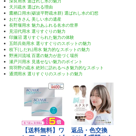
深良用水 選ばれし水の魅力
天川疏水 選ばれる理由
鷹栖口用水(砺波平野疏水群) 選ばれし水の幻想
おだきさん 美しい水の遺産
長野堰用水 魅力あふれる名水の世界
見沼代用水 選りすぐりの魅力
印旛沼 選りすぐられた魅力の体験
五郎兵衛用水 選りすぐりのスポットの魅力
枝下(しだれ)用水 魅力的なスポットの魅力
野洲川流域 百選の魅力が息づく場所
瀬戸川用水 見逃せない魅力のポイント
筒羽野の疏水 絶対に訪れるべき魅力的なスポット
通潤用水 選りすぐりのスポットの魅力