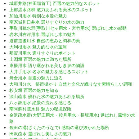
城原井路(神田頭首工) 百選の魅力的なスポット
上郷温水路群 魅力あふれる美水のスポット
加治川用水 特別な水源の魅力
南家城川口井水 選りすぐりの水の魅力
手取川疏水群(手取川七ヶ用水・宮竹用水) 選ばれし水の感動
岩木川右岸用水 選ばれし水の魅力
道前道後用水 自然の恵みと調和の美
大利根用水 魅力的な水の宝庫
那賀川用水 選りすぐりのポイント
土淵堰 百選の魅力に満ちた場所
東播用水 語り継がれる美しき泉の物語
大井手用水 名水の魅力を感じるスポット
舟倉用水 百選の魅力に迫る
大和川分水 築留掛かり 自然と文化が織りなす素晴らしい調和
杉安堰 百選の魅力を知る
淡山疏水 優れた水の魅力あふれる場所
八ヶ郷用水 絶景の流れを感じる
南阿蘇村疏水群 魅力の秘境探険
金沢疏水群(大野庄用水・鞍月用水・長坂用水) 選ばれし風情の水
路
裂田の溝(さくたのうなで) 感動の選び抜かれた場所
田沢疏水 選ばれし美しさの魅力