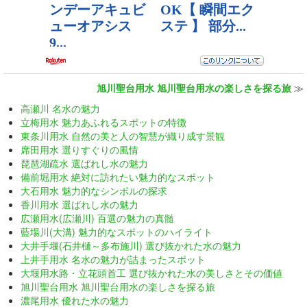
旭川聖台用水 旭川聖台用水の楽しさを探る旅
≫
高瀬川 名水の魅力
立梅用水 魅力あふれるスポットの特徴
東条川用水 自然の美と人の智慧が織り成す景観
席田用水 選りすぐりの風情
琵琶湖疏水 選ばれし水の魅力
備前堀用水 絶対に訪れたい魅力的なスポット
大石用水 魅力的なシンボルの探求
香川用水 選ばれし水の魅力
広瀬用水(広瀬川) 百選の魅力の真髄
藍場川(大溝) 魅力的なスポットのハイライト
大井手堰(石井樋～多布施川) 選び抜かれた水の魅力
上井手用水 名水の魅力が詰まったスポット
大堰用水路・立花頭首工 選び抜かれた水の美しさとその価値
旭川聖台用水 旭川聖台用水の楽しさを探る旅
濃尾用水 優れた水の魅力