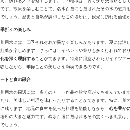
映え、訪れる人々を魅了します。この地域は、古くから交通路とし
かです。散策を楽しむことで、名水百選にも選ばれたその水の魅力
るでしょう。歴史と自然が調和したこの場所は、観光に訪れる価値
四季折々の楽しみ
堀川用水には、四季それぞれで異なる楽しみがあります。夏には涼
は紅葉が楽しめます。さらには、イベントや祭りも多く行われてお
文化を深く理解する
ことができます。特別に用意されたガイドツア
体験しながら、季節ごとの美しさを満喫できるのです。
アートと食の融合
堀川用水の周辺には、多くのアート作品や飲食店が立ち並んでいま
んだり、美味しい料理を味わったりすることができます。特に、川
心に残ります。地元の食材を使った料理を堪能しながら、
心を豊か
の場所の大きな魅力です。疏水百選に選ばれるその驚くべき風景は
るでしょう。