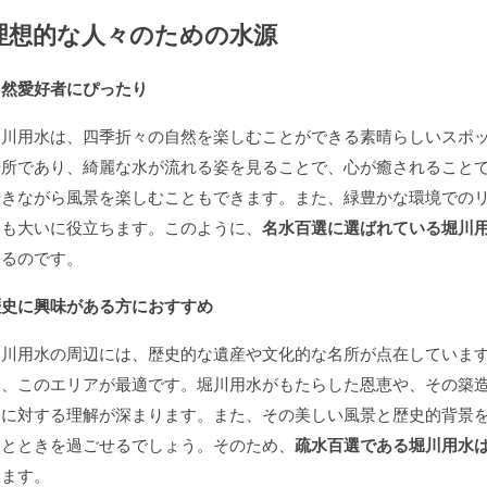
理想的な人々のための水源
自然愛好者にぴったり
堀川用水は、四季折々の自然を楽しむことができる素晴らしいスポ
場所であり、綺麗な水が流れる姿を見ることで、心が癒されること
歩きながら風景を楽しむこともできます。また、緑豊かな環境での
にも大いに役立ちます。このように、
名水百選に選ばれている堀川
いるのです。
歴史に興味がある方におすすめ
堀川用水の周辺には、歴史的な遺産や文化的な名所が点在していま
は、このエリアが最適です。堀川用水がもたらした恩恵や、その築
史に対する理解が深まります。また、その美しい風景と歴史的背景
ひとときを過ごせるでしょう。そのため、
疏水百選である堀川用水
います。