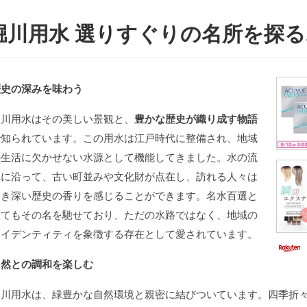
堀川用水 選りすぐりの名所を探
歴史の深みを味わう
堀川用水はその美しい景観と、
豊かな歴史が織り成す物語
で知られています。この用水は江戸時代に整備され、地域
の生活に欠かせない水源として機能してきました。水の流
れに沿って、古い町並みや文化財が点在し、訪れる人々は
趣き深い歴史の香りを感じることができます。名水百選と
してもその名を馳せており、ただの水路ではなく、地域の
アイデンティティを象徴する存在として愛されています。
自然との調和を楽しむ
堀川用水は、緑豊かな自然環境と親密に結びついています。四季折