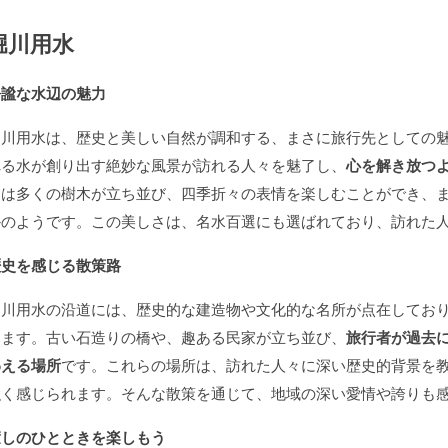
堀川用水
静謐な水辺の魅力
堀川用水は、歴史と美しい自然が調和する、まさに旅行先としての
れる水が創り出す絶妙な風景が訪れる人々を魅了し、
心を解き放つ
には多くの樹木が立ち並び、四季折々の表情を楽しむことができ、
かのようです。この美しさは、名水百選にも選ばれており、訪れた
歴史を感じる散策路
堀川用水の沿道には、歴史的な建造物や文化的な名所が点在してお
ります。古い石造りの橋や、趣ある民家が立ち並び、
旅行者が過去
わえる場所
です。これらの場所は、訪れた人々に深い歴史的背景を
強く感じられます。そんな散策を通じて、地域の深い愛情や誇りも
癒しのひとときを楽しもう