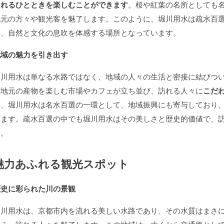
されるひとときを楽しむことができます
。桜や紅葉の名所としても
地元の方々や観光客を魅了します。このように、堀川用水は疏水百
く、自然と文化の息吹を体感する場所となっています。
地域の魅力を引き出す
堀川用水は単なる水路ではなく、地域の人々の生活と密接に結びつ
は地元の産物を楽しむ市場やカフェが立ち並び、訪れる人々に
こだ
に、堀川用水は名水百選の一環として、地域振興にも寄与しており
います。疏水百選の中でも堀川用水はその美しさと歴史的価値で、
う。
魅力あふれる観光スポット
歴史に彩られた川の景観
堀川用水は、京都市内を流れる美しい水路であり、その水質はまさ