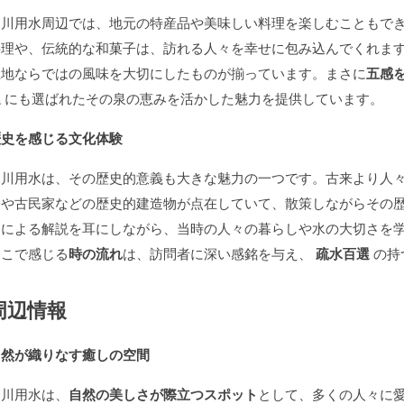
堀川用水周辺では、地元の特産品や美味しい料理を楽しむこともで
料理や、伝統的な和菓子は、訪れる人々を幸せに包み込んでくれま
土地ならではの風味を大切にしたものが揃っています。まさに
五感
選
にも選ばれたその泉の恵みを活かした魅力を提供しています。
歴史を感じる文化体験
堀川用水は、その歴史的意義も大きな魅力の一つです。古来より人
橋や古民家などの歴史的建造物が点在していて、散策しながらその
ドによる解説を耳にしながら、当時の人々の暮らしや水の大切さを
ここで感じる
時の流れ
は、訪問者に深い感銘を与え、
疏水百選
の持
周辺情報
自然が織りなす癒しの空間
堀川用水は、
自然の美しさが際立つスポット
として、多くの人々に