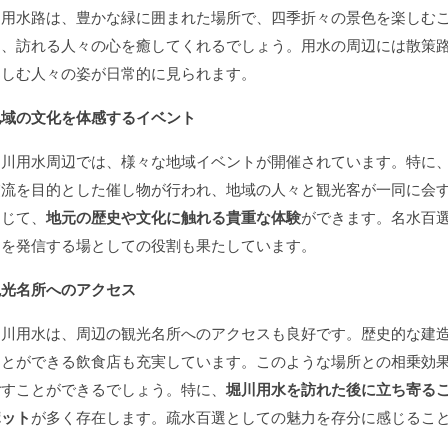
る用水路は、豊かな緑に囲まれた場所で、四季折々の景色を楽しむ
り、訪れる人々の心を癒してくれるでしょう。用水の周辺には散策
楽しむ人々の姿が日常的に見られます。
地域の文化を体感するイベント
堀川用水周辺では、様々な地域イベントが開催されています。特に
交流を目的とした催し物が行われ、地域の人々と観光客が一同に会
通じて、
地元の歴史や文化に触れる貴重な体験
ができます。名水百
力を発信する場としての役割も果たしています。
観光名所へのアクセス
堀川用水は、周辺の観光名所へのアクセスも良好です。歴史的な建
ことができる飲食店も充実しています。このような場所との相乗効
ごすことができるでしょう。特に、
堀川用水を訪れた後に立ち寄る
ポット
が多く存在します。疏水百選としての魅力を存分に感じるこ