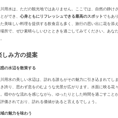
堀川用水は、ただの観光地ではありません。ここでは、自然の静け
ことができ、
心身ともにリフレッシュできる最高のスポット
でもあ
した美味しい料理を提供する飲食店も多く、旅行の思い出に花を添
の場所で、ぜひ素晴らしいひとときを過ごしてみてください。あな
う。
楽しみ方の提案
魅惑の水辺を散策する
堀川用水の美しい水辺は、訪れる誰もがその魅力に引き込まれてし
咲き誇り、思わず息をのむような光景が広がります。水面に映る花
す。穏やかな流れを感じながら、ゆったりとした時間を過ごすこと
て評価されており、訪れる価値があると言えるでしょう。
地域の魅力を味わう