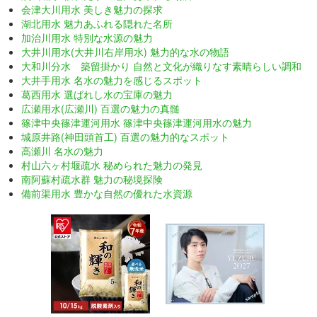
会津大川用水 美しき魅力の探求
湖北用水 魅力あふれる隠れた名所
加治川用水 特別な水源の魅力
大井川用水(大井川右岸用水) 魅力的な水の物語
大和川分水 築留掛かり 自然と文化が織りなす素晴らしい調和
大井手用水 名水の魅力を感じるスポット
葛西用水 選ばれし水の宝庫の魅力
広瀬用水(広瀬川) 百選の魅力の真髄
篠津中央篠津運河用水 篠津中央篠津運河用水の魅力
城原井路(神田頭首工) 百選の魅力的なスポット
高瀬川 名水の魅力
村山六ヶ村堰疏水 秘められた魅力の発見
南阿蘇村疏水群 魅力の秘境探険
備前渠用水 豊かな自然の優れた水資源