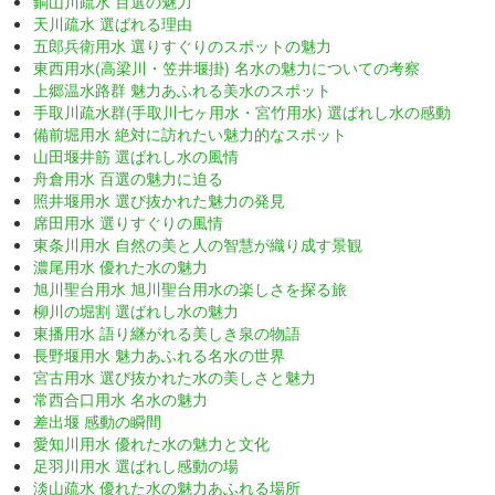
銅山川疏水 百選の魅力
天川疏水 選ばれる理由
五郎兵衛用水 選りすぐりのスポットの魅力
東西用水(高梁川・笠井堰掛) 名水の魅力についての考察
上郷温水路群 魅力あふれる美水のスポット
手取川疏水群(手取川七ヶ用水・宮竹用水) 選ばれし水の感動
備前堀用水 絶対に訪れたい魅力的なスポット
山田堰井筋 選ばれし水の風情
舟倉用水 百選の魅力に迫る
照井堰用水 選び抜かれた魅力の発見
席田用水 選りすぐりの風情
東条川用水 自然の美と人の智慧が織り成す景観
濃尾用水 優れた水の魅力
旭川聖台用水 旭川聖台用水の楽しさを探る旅
柳川の堀割 選ばれし水の魅力
東播用水 語り継がれる美しき泉の物語
長野堰用水 魅力あふれる名水の世界
宮古用水 選び抜かれた水の美しさと魅力
常西合口用水 名水の魅力
差出堰 感動の瞬間
愛知川用水 優れた水の魅力と文化
足羽川用水 選ばれし感動の場
淡山疏水 優れた水の魅力あふれる場所