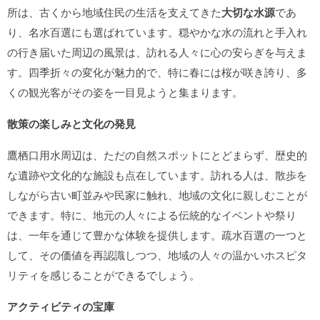
所は、古くから地域住民の生活を支えてきた
大切な水源
であ
り、名水百選にも選ばれています。穏やかな水の流れと手入れ
の行き届いた周辺の風景は、訪れる人々に心の安らぎを与えま
す。四季折々の変化が魅力的で、特に春には桜が咲き誇り、多
くの観光客がその姿を一目見ようと集まります。
散策の楽しみと文化の発見
鷹栖口用水周辺は、ただの自然スポットにとどまらず、歴史的
な遺跡や文化的な施設も点在しています。訪れる人は、散歩を
しながら古い町並みや民家に触れ、地域の文化に親しむことが
できます。特に、地元の人々による伝統的なイベントや祭り
は、一年を通じて豊かな体験を提供します。疏水百選の一つと
して、その価値を再認識しつつ、地域の人々の温かいホスピタ
リティを感じることができるでしょう。
アクティビティの宝庫