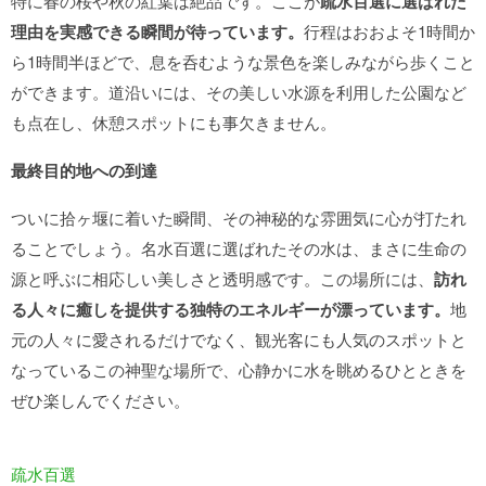
特に春の桜や秋の紅葉は絶品です。ここが
疏水百選に選ばれた
理由を実感できる瞬間が待っています。
行程はおおよそ1時間か
ら1時間半ほどで、息を呑むような景色を楽しみながら歩くこと
ができます。道沿いには、その美しい水源を利用した公園など
も点在し、休憩スポットにも事欠きません。
最終目的地への到達
ついに拾ヶ堰に着いた瞬間、その神秘的な雰囲気に心が打たれ
ることでしょう。名水百選に選ばれたその水は、まさに生命の
源と呼ぶに相応しい美しさと透明感です。この場所には、
訪れ
る人々に癒しを提供する独特のエネルギーが漂っています。
地
元の人々に愛されるだけでなく、観光客にも人気のスポットと
なっているこの神聖な場所で、心静かに水を眺めるひとときを
ぜひ楽しんでください。
疏水百選