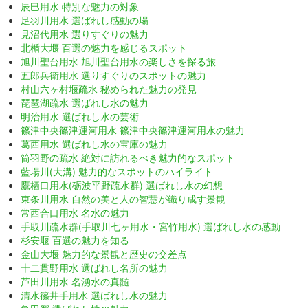
辰巳用水 特別な魅力の対象
足羽川用水 選ばれし感動の場
見沼代用水 選りすぐりの魅力
北楯大堰 百選の魅力を感じるスポット
旭川聖台用水 旭川聖台用水の楽しさを探る旅
五郎兵衛用水 選りすぐりのスポットの魅力
村山六ヶ村堰疏水 秘められた魅力の発見
琵琶湖疏水 選ばれし水の魅力
明治用水 選ばれし水の芸術
篠津中央篠津運河用水 篠津中央篠津運河用水の魅力
葛西用水 選ばれし水の宝庫の魅力
筒羽野の疏水 絶対に訪れるべき魅力的なスポット
藍場川(大溝) 魅力的なスポットのハイライト
鷹栖口用水(砺波平野疏水群) 選ばれし水の幻想
東条川用水 自然の美と人の智慧が織り成す景観
常西合口用水 名水の魅力
手取川疏水群(手取川七ヶ用水・宮竹用水) 選ばれし水の感動
杉安堰 百選の魅力を知る
金山大堰 魅力的な景観と歴史の交差点
十二貫野用水 選ばれし名所の魅力
芦田川用水 名湧水の真髄
清水篠井手用水 選ばれし水の魅力