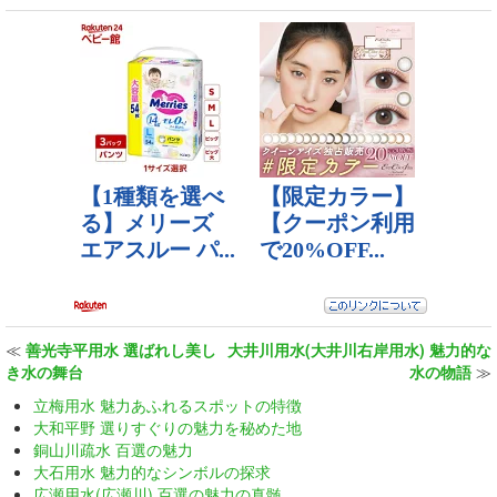
≪
善光寺平用水 選ばれし美し
大井川用水(大井川右岸用水) 魅力的な
き水の舞台
水の物語
≫
立梅用水 魅力あふれるスポットの特徴
大和平野 選りすぐりの魅力を秘めた地
銅山川疏水 百選の魅力
大石用水 魅力的なシンボルの探求
広瀬用水(広瀬川) 百選の魅力の真髄