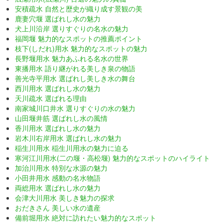
安積疏水 自然と歴史が織り成す景観の美
鹿妻穴堰 選ばれし水の魅力
犬上川沿岸 選りすぐりの名水の魅力
福岡堰 魅力的なスポットの推薦ポイント
枝下(しだれ)用水 魅力的なスポットの魅力
長野堰用水 魅力あふれる名水の世界
東播用水 語り継がれる美しき泉の物語
善光寺平用水 選ばれし美しき水の舞台
西川用水 選ばれし水の魅力
天川疏水 選ばれる理由
南家城川口井水 選りすぐりの水の魅力
山田堰井筋 選ばれし水の風情
香川用水 選ばれし水の魅力
岩木川右岸用水 選ばれし水の魅力
稲生川用水 稲生川用水の魅力に迫る
寒河江川用水(二の堰・高松堰) 魅力的なスポットのハイライト
加治川用水 特別な水源の魅力
小田井用水 感動の名水物語
両総用水 選ばれし水の魅力
会津大川用水 美しき魅力の探求
おだきさん 美しい水の遺産
備前堀用水 絶対に訪れたい魅力的なスポット