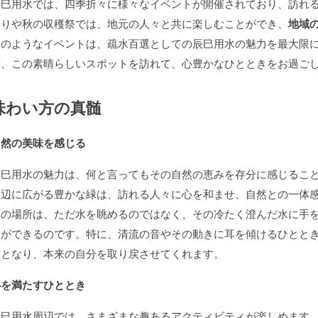
辰巳用水では、四季折々に様々なイベントが開催されており、訪れ
祭りや秋の収穫祭では、地元の人々と共に楽しむことができ、
地域
このようなイベントは、疏水百選としての辰巳用水の魅力を最大限
度、この素晴らしいスポットを訪れて、心豊かなひとときをお過ご
味わい方の真髄
自然の美味を感じる
辰巳用水の魅力は、何と言ってもその
自然の恵み
を存分に感じるこ
水辺に広がる豊かな緑は、訪れる人々に心を和ませ、自然との一体
この場所は、ただ水を眺めるのではなく、その冷たく澄んだ水に手
とができるのです。特に、清流の音やその動きに耳を傾けるひとと
験となり、本来の自分を取り戻させてくれます。
心を満たすひととき
辰巳用水周辺では、さまざまな趣あるアクティビティが楽しめます