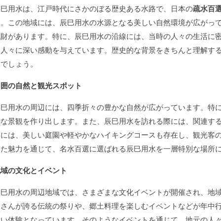
辰巳用水は、江戸時代にさかのぼる歴史ある水路で、日本の
疏水百
す。この地域には、辰巳用水の水源となる美しい自然環境が広がっ
化財があります。特に、辰巳用水の沿線には、当時の人々の生活に
る人々に深い感動を与えています。歴史的な背景をきちんと理解す
つでしょう。
周囲の自然と観光スポット
辰巳用水の周辺には、四季折々の豊かな自然が広がっています。特
事な景観を作り出します。また、辰巳用水を訪れる際には、関連す
隣には、美しい庭園や軽やかなハイキングコースも存在し、観光客
した魅力を通じて、名水百選に選ばれる辰巳用水を一層特別な場所
地域の文化とイベント
辰巳用水の周辺地域では、さまざまな文化イベントが開催され、地
皆さんが誇る伝統の祭りや、郷土料理を楽しむイベントなどが年中
たい体験となっています。そのようなイベントを通じて、地元の人