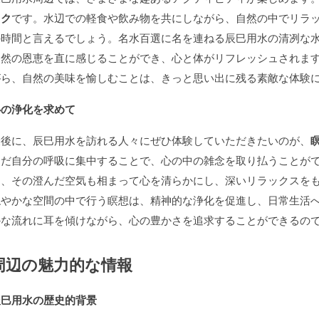
ック
です。水辺での軽食や飲み物を共にしながら、自然の中でリラ
の時間と言えるでしょう。名水百選に名を連ねる辰巳用水の清冽な
自然の恩恵を直に感じることができ、心と体がリフレッシュされま
がら、自然の美味を愉しむことは、きっと思い出に残る素敵な体験
心の浄化を求めて
最後に、辰巳用水を訪れる人々にぜひ体験していただきたいのが、
ただ自分の呼吸に集中することで、心の中の雑念を取り払うことが
は、その澄んだ空気も相まって心を清らかにし、深いリラックスを
穏やかな空間の中で行う瞑想は、精神的な浄化を促進し、日常生活
かな流れに耳を傾けながら、心の豊かさを追求することができるの
周辺の魅力的な情報
辰巳用水の歴史的背景