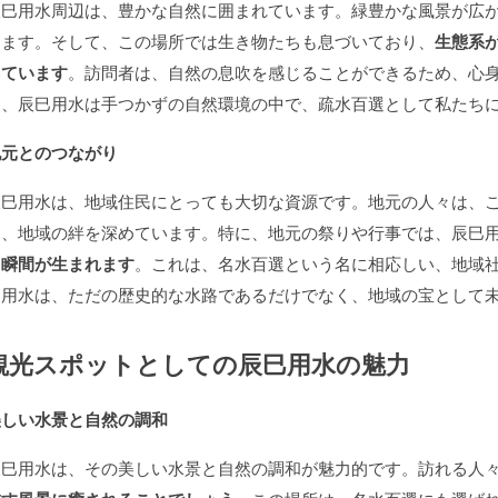
辰巳用水周辺は、豊かな自然に囲まれています。緑豊かな風景が広
します。そして、この場所では生き物たちも息づいており、
生態系
っています
。訪問者は、自然の息吹を感じることができるため、心
に、辰巳用水は手つかずの自然環境の中で、疏水百選として私たち
地元とのつながり
辰巳用水は、地域住民にとっても大切な資源です。地元の人々は、
し、地域の絆を深めています。特に、地元の祭りや行事では、辰巳
る瞬間が生まれます
。これは、名水百選という名に相応しい、地域
巳用水は、ただの歴史的な水路であるだけでなく、地域の宝として
観光スポットとしての辰巳用水の魅力
美しい水景と自然の調和
辰巳用水は、その美しい水景と自然の調和が魅力的です。訪れる人