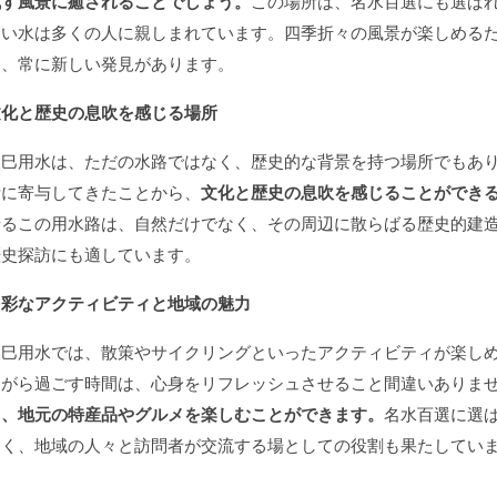
成す風景に癒されることでしょう。
この場所は、名水百選にも選ば
高い水は多くの人に親しまれています。四季折々の風景が楽しめる
え、常に新しい発見があります。
文化と歴史の息吹を感じる場所
辰巳用水は、ただの水路ではなく、歴史的な背景を持つ場所でもあ
活に寄与してきたことから、
文化と歴史の息吹を感じることができ
せるこの用水路は、自然だけでなく、その周辺に散らばる歴史的建
歴史探訪にも適しています。
多彩なアクティビティと地域の魅力
辰巳用水では、散策やサイクリングといったアクティビティが楽し
ながら過ごす時間は、心身をリフレッシュさせること間違いありま
り、地元の特産品やグルメを楽しむことができます。
名水百選に選
なく、地域の人々と訪問者が交流する場としての役割も果たしてい