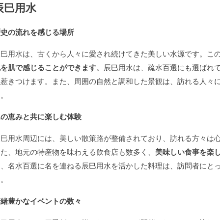
辰巳用水
歴史の流れを感じる場所
辰巳用水は、古くから人々に愛され続けてきた美しい水源です。こ
化を肌で感じることができます
。辰巳用水は、疏水百選にも選ばれ
を惹きつけます。また、周囲の自然と調和した景観は、訪れる人々
う。
水の恵みと共に楽しむ体験
辰巳用水周辺には、美しい散策路が整備されており、訪れる方々は
また、地元の特産物を味わえる飲食店も数多く、
美味しい食事を楽
に、名水百選に名を連ねる辰巳用水を活かした料理は、訪問者にと
う。
情緒豊かなイベントの数々