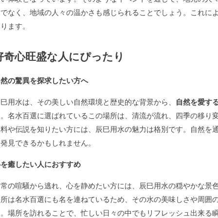
けでなく、地域の人々の温かさも感じられることでしょう。これに
まります。
好奇心旺盛な人にぴったり
自然の驚異を探求したい方へ
辰巳用水は、その美しい自然環境と歴史的な背景から、
自然を愛す
す。名水百選に選ばれているこの場所は、清流が流れ、四季の移り
資料や伝説を知りたい方には、辰巳用水の魅力は格別です。自然を
を発見できるかもしれません。
心を癒したい人におすすめ
日常の喧騒から逃れ、心を静めたい方には、辰巳用水の穏やかな景
場所は名水百選にも名を連ねているため、その水の美味しさや周囲
す。場所を訪れることで、忙しい日々の中でもリフレッシュ出来る