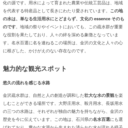
化の源です。用水によって育まれた農業や伝統工芸品は、地域
を代表する特産品として長きにわたり愛されています。
この地
の水は、単なる生活用水にとどまらず、文化の essence そのも
のです
。地域の祭りやイベントにおいても、この疏水群が重要
な役割を果たしており、人々の絆を深める象徴となっていま
す。名水百選に名を連ねるこの場所は、金沢の文化と人々の心
に根ざした、かけがえのない存在なのです。
魅力的な観光スポット
悠久の流れを感じる水路
金沢疏水群は、自然と人の創造が調和した
壮大な水の景観
を楽
しむことができる場所です。大野庄用水、鞍月用水、長坂用水
の三つの水路は、それぞれが独自の魅力を持ちながら、金沢の
歴史を今に伝えています。この地は、石川県の
名水百選
にも選
ばれており、豊かな水源から生まれた清らかな水が流れる様子