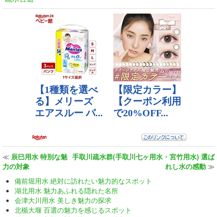
≪
辰巳用水 特別な魅
手取川疏水群(手取川七ヶ用水・宮竹用水) 選ば
力の対象
れし水の感動
≫
備前堀用水 絶対に訪れたい魅力的なスポット
湖北用水 魅力あふれる隠れた名所
会津大川用水 美しき魅力の探求
北楯大堰 百選の魅力を感じるスポット