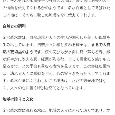
た。それぞれの水路が持つ独自の风情は、歩く者に過去の人々
の情熱を伝えてくれるかのようです。名水百選として選ばれた
この地は、その名に恥じぬ風情を今に伝えてくれます。
自然との調和
金沢疏水群は、自然環境と人々の生活が調和した美しい風景を
生み出しています。四季折々に移り変わる様子は、
まるで大自
然の芸術品のようです
。桜の花びらが水面に舞い落ちる春、緑
が鮮やかに映える夏、紅葉が彩る秋、そして雪化粧を施す冬に
至るまで、どの季節も異なる表情を見せます。この多様な風情
は、訪れる人々に感動を与え、心の安らぎをもたらしてくれま
す。疏水百選にふさわしいこの場所は、ただの観光地ではな
く、人々の心に響く特別な空間となっています。
地域の誇りと文化
金沢疏水群に流れる水は、地域の人々にとって誇りであり、文