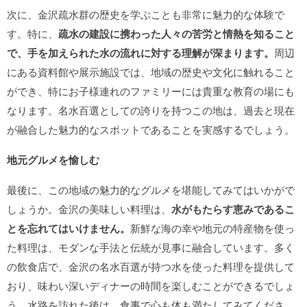
次に、金沢疏水群の歴史を学ぶことも非常に魅力的な体験で
す。特に、
疏水の建設に携わった人々の苦労と情熱を知ること
で、手を加えられた水の流れに対する理解が深まります。
周辺
にある資料館や展示施設では、地域の歴史や文化に触れること
ができ、特にお子様連れのファミリーには貴重な教育の場にも
なります。名水百選としての誇りを持つこの地は、過去と現在
が融合した魅力的なスポットであることを実感するでしょう。
地元グルメを愉しむ
最後に、この地域の魅力的なグルメを堪能してみてはいかがで
しょうか。金沢の美味しい料理は、
水がもたらす恵みであるこ
とを忘れてはいけません。
新鮮な海の幸や地元の特産物を使っ
た料理は、モダンな手法と伝統が見事に融合しています。多く
の飲食店で、金沢の名水百選が持つ水を使った料理を提供して
おり、味わい深いディナーの時間を楽しむことができるでしょ
う。水路を訪れた後は、食事で心も体も満たしてみてくださ