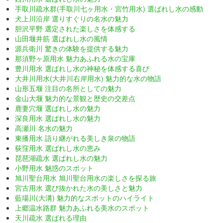
手取川疏水群(手取川七ヶ用水・宮竹用水) 選ばれし水の感動
犬上川沿岸 選りすぐりの名水の魅力
胆沢平野 選定された楽しさを体感する
山田堰井筋 選ばれし水の風情
源兵衛川 驚きの体験を提供する魅力
那須野ヶ原用水 魅力あふれる水の宝庫
豊川用水 選ばれし水の神秘を体感する喜び
大井川用水(大井川右岸用水) 魅力的な水の物語
山形五堰 注目の名所としての魅力
金山大堰 魅力的な景観と歴史の交差点
鹿妻穴堰 選ばれし水の魅力
深良用水 選ばれし水の魅力
高瀬川 名水の魅力
東播用水 語り継がれる美しき泉の物語
荻窪用水 選ばれし水の恵み
琵琶湖疏水 選ばれし水の魅力
小野用水 魅惑のスポット
旭川聖台用水 旭川聖台用水の楽しさを探る旅
宮古用水 選び抜かれた水の美しさと魅力
藍場川(大溝) 魅力的なスポットのハイライト
上郷温水路群 魅力あふれる美水のスポット
天川疏水 選ばれる理由