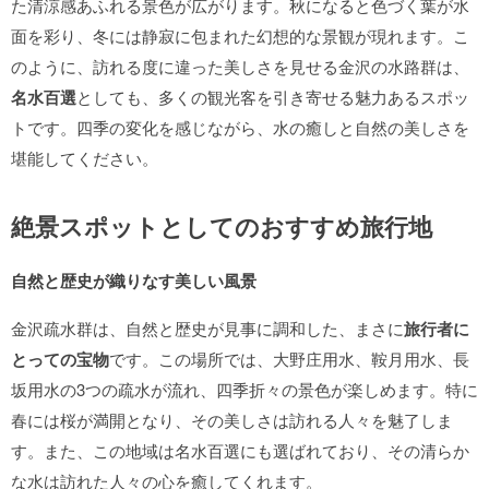
た清涼感あふれる景色が広がります。秋になると色づく葉が水
面を彩り、冬には静寂に包まれた幻想的な景観が現れます。こ
のように、訪れる度に違った美しさを見せる金沢の水路群は、
名水百選
としても、多くの観光客を引き寄せる魅力あるスポッ
トです。四季の変化を感じながら、水の癒しと自然の美しさを
堪能してください。
絶景スポットとしてのおすすめ旅行地
自然と歴史が織りなす美しい風景
金沢疏水群は、自然と歴史が見事に調和した、まさに
旅行者に
とっての宝物
です。この場所では、大野庄用水、鞍月用水、長
坂用水の3つの疏水が流れ、四季折々の景色が楽しめます。特に
春には桜が満開となり、その美しさは訪れる人々を魅了しま
す。また、この地域は名水百選にも選ばれており、その清らか
な水は訪れた人々の心を癒してくれます。