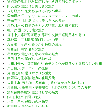
筒羽野の疏水 絶対に訪れるべき魅力的なスポット
田沢疏水 選ばれし美しさの魅力
長野堰用水 魅力あふれる名水の世界
愛知用水 選りすぐりのエンターテイメントの魅力
善光寺平用水 選ばれし美しき水の舞台
東条川用水 自然の美と人の智慧が織り成す景観
亀田郷 選ばれし地の魅力
篠津中央篠津運河用水 篠津中央篠津運河用水の魅力
幸野溝・百太郎溝 選ばれし水の美しさ
渡良瀬川沿岸 心をつかむ感動の流れ
常西合口用水 名水の魅力
葛西用水 選ばれし水の宝庫の魅力
足羽川用水 選ばれし感動の場
大和川分水 築留掛かり 自然と文化が織りなす素晴らしい調和
席田用水 選りすぐりの風情
見沼代用水 選りすぐりの魅力
南阿蘇村疏水群 魅力の秘境探険
大井手堰(石井樋～多布施川) 選び抜かれた水の魅力
東西用水(高梁川・笠井堰掛) 名水の魅力についての考察
清水篠井手用水 選ばれし水の魅力
銅山川疏水 百選の魅力
小田井用水 感動の名水物語
西川用水 選ばれし水の魅力