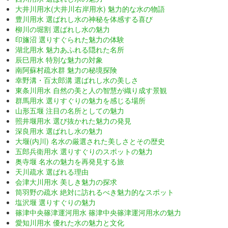
大井川用水(大井川右岸用水) 魅力的な水の物語
豊川用水 選ばれし水の神秘を体感する喜び
柳川の堀割 選ばれし水の魅力
印旛沼 選りすぐられた魅力の体験
湖北用水 魅力あふれる隠れた名所
辰巳用水 特別な魅力の対象
南阿蘇村疏水群 魅力の秘境探険
幸野溝・百太郎溝 選ばれし水の美しさ
東条川用水 自然の美と人の智慧が織り成す景観
群馬用水 選りすぐりの魅力を感じる場所
山形五堰 注目の名所としての魅力
照井堰用水 選び抜かれた魅力の発見
深良用水 選ばれし水の魅力
大堰(内川) 名水の厳選された美しさとその歴史
五郎兵衛用水 選りすぐりのスポットの魅力
奥寺堰 名水の魅力を再発見する旅
天川疏水 選ばれる理由
会津大川用水 美しき魅力の探求
筒羽野の疏水 絶対に訪れるべき魅力的なスポット
塩沢堰 選りすぐりの魅力
篠津中央篠津運河用水 篠津中央篠津運河用水の魅力
愛知川用水 優れた水の魅力と文化