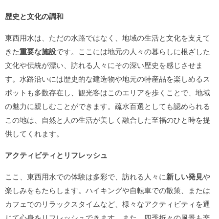
歴史と文化の調和
東西用水は、ただの水路ではなく、地域の生活と文化を支えて
きた
重要な施設
です。ここには地元の人々の暮らしに根ざした
文化や伝統が漂い、訪れる人々にその深い歴史を感じさせま
す。水路沿いには歴史的な建造物や地元の特産品を楽しめるス
ポットも多数存在し、観光客はこのエリアを歩くことで、地域
の魅力に親しむことができます。疏水百選としても認められる
この地は、自然と人の生活が美しく融合した至福のひと時を提
供してくれます。
アクティビティとリフレッシュ
ここ、東西用水での体験は多彩で、訪れる人々に
新しい発見
や
楽しみをもたらします。ハイキングや自転車での散策、または
カフェでのリラックスタイムなど、様々なアクティビティを通
じて心身をリフレッシュできます。また、四季折々の風景も楽