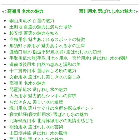
≪
高瀬川 名水の魅力
西川用水 選ばれし水の魅力
≫
銅山川疏水 百選の魅力
土淵堰 百選の魅力に満ちた場所
杉安堰 百選の魅力を知る
立梅用水 魅力あふれるスポットの特徴
那須野ヶ原用水 魅力あふれる水の宝庫
鷹栖口用水(砺波平野疏水群) 選ばれし水の幻想
手取川疏水群(手取川七ヶ用水・宮竹用水) 選ばれし水の感動
道前道後用水 自然の恵みと調和の美
十二貫野用水 選ばれし名所の魅力
文命用水 選ばれし美しき水の楽しみ
高瀬川 名水の魅力
琵琶湖疏水 選ばれし水の魅力
大石用水 魅力的なシンボルの探求
おだきさん 美しい水の遺産
堀川用水 選りすぐりの名所を探るポイント
寝太郎堰(寝太郎用水) 選ばれし水の魅力
北海幹線用水 北海幹線用水の風情を感じる
明治用水 選ばれし水の芸術
山田堰井筋 選ばれし水の風情
西川用水 選ばれし水の魅力