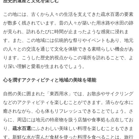
歴史的遺産と文化を楽しむ
この地には、古くから人々の生活を支えてきた疏水百選の要素
が数多く残されています。昔の人々が築いた用水路や水田の跡
が見られ、訪れるたびに時間が止まったような感覚に浸れま
す。また、この地域には伝統的な祭りやイベントもあり、地元
の人々との交流を通じて文化を体験できる素晴らしい機会があ
ります。こうした歴史的視点からこの場所を訪れることで、よ
り深い理解と愛着が生まれるでしょう。
心を潤すアクティビティと地域の美味を堪能
自然の美に囲まれた「東西用水」では、お散歩やサイクリング
などのアクティビティを楽しむことができます。清らかな水に
癒されながら、心も体もリフレッシュできることでしょう。さ
らに、周辺には地元の特産物を扱う店舗や食事処も点在してお
り、
疏水百選
にふさわしい美味しい料理を楽しむこともできま
す。新鮮な水が育んだ食材を使った料理を食べることは、旅行