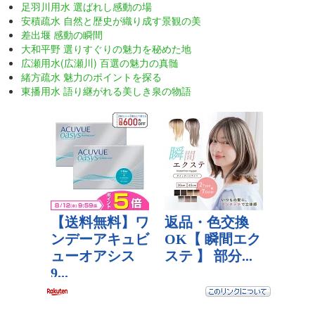
足羽川用水 選ばれし感動の場
安積疏水 自然と歴史が織り成す景観の美
差出堰 感動の瞬間
大和平野 選りすぐりの魅力を秘めた地
広瀬用水(広瀬川) 百選の魅力の真髄
緒方疏水 魅力のポイントを探る
東播用水 語り継がれる美しき泉の物語