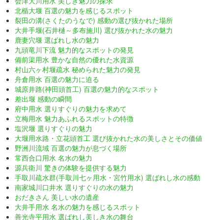
会津大川用水 美しき魅力の探求
北楯大堰 百選の魅力を感じるスポット
裂田の溝(さくたのうなで) 感動の選び抜かれた場所
大井手堰(石井樋～多布施川) 選び抜かれた水の魅力
鹿妻穴堰 選ばれし水の魅力
九頭竜川下流 魅力的なスポットの発見
備前渠用水 豊かな自然の優れた水資源
村山六ヶ村堰疏水 秘められた魅力の発見
舟倉用水 百選の魅力に迫る
城原井路(神田頭首工) 百選の魅力的なスポット
差出堰 感動の瞬間
府中用水 選りすぐりの魅力を求めて
立梅用水 魅力あふれるスポットの特徴
塩沢堰 選りすぐりの魅力
大堰用水路・立花頭首工 選び抜かれた水の美しさとその価値
野洲川流域 百選の魅力が息づく場所
常西合口用水 名水の魅力
源兵衛川 驚きの体験を提供する魅力
手取川疏水群(手取川七ヶ用水・宮竹用水) 選ばれし水の感動
南家城川口井水 選りすぐりの水の魅力
おだきさん 美しい水の遺産
大井手用水 名水の魅力を感じるスポット
善光寺平用水 選ばれし美しき水の舞台