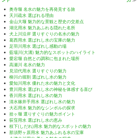
奥寺堰 名水の魅力を再発見する旅
天川疏水 選ばれる理由
金山大堰 魅力的な景観と歴史の交差点
湖北用水 魅力あふれる隠れた名所
犬上川沿岸 選りすぐりの名水の魅力
葛西用水 選ばれし水の宝庫の魅力
足羽川用水 選ばれし感動の場
藍場川(大溝) 魅力的なスポットのハイライト
愛宕堰 自然との調和に包まれた場所
高瀬川 名水の魅力
見沼代用水 選りすぐりの魅力
柳川の堀割 選ばれし水の魅力
愛知川用水 優れた水の魅力と文化
豊川用水 選ばれし水の神秘を体感する喜び
香川用水 選ばれし水の魅力
清水篠井手用水 選ばれし水の魅力
大石用水 魅力的なシンボルの探求
拾ヶ堰 選りすぐりの魅力ポイント
荻窪用水 選ばれし水の恵み
枝下(しだれ)用水 魅力的なスポットの魅力
那須野ヶ原用水 魅力あふれる水の宝庫