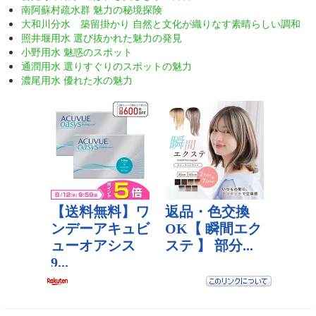
南阿蘇村疏水群 魅力の秘境探険
大和川分水 築留掛かり 自然と文化が織りなす素晴らしい調和
照井堰用水 選び抜かれた魅力の発見
小野用水 魅惑のスポット
通潤用水 選りすぐりのスポットの魅力
濃尾用水 優れた水の魅力