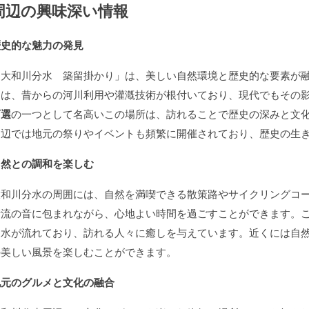
周辺の興味深い情報
歴史的な魅力の発見
「大和川分水 築留掛かり」は、美しい自然環境と歴史的な要素が
には、昔からの河川利用や灌漑技術が根付いており、現代でもその
百選
の一つとして名高いこの場所は、訪れることで歴史の深みと文
周辺では地元の祭りやイベントも頻繁に開催されており、歴史の生
自然との調和を楽しむ
大和川分水の周囲には、自然を満喫できる散策路やサイクリングコ
清流の音に包まれながら、心地よい時間を過ごすことができます。
な水が流れており、訪れる人々に癒しを与えています。近くには自
の美しい風景を楽しむことができます。
地元のグルメと文化の融合