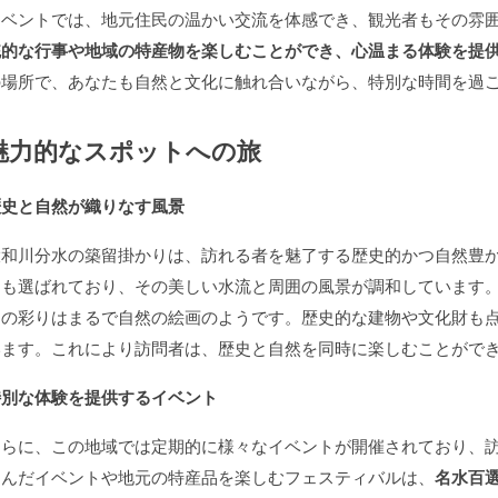
イベントでは、地元住民の温かい交流を体感でき、観光者もその雰
統的な行事や地域の特産物を楽しむことができ、心温まる体験を提
の場所で、あなたも自然と文化に触れ合いながら、特別な時間を過
魅力的なスポットへの旅
歴史と自然が織りなす風景
大和川分水の築留掛かりは、訪れる者を魅了する歴史的かつ自然豊
にも選ばれており、その美しい水流と周囲の風景が調和しています
その彩りはまるで自然の絵画のようです。歴史的な建物や文化財も
います。これにより訪問者は、歴史と自然を同時に楽しむことがで
特別な体験を提供するイベント
さらに、この地域では定期的に様々なイベントが開催されており、
なんだイベントや地元の特産品を楽しむフェスティバルは、
名水百