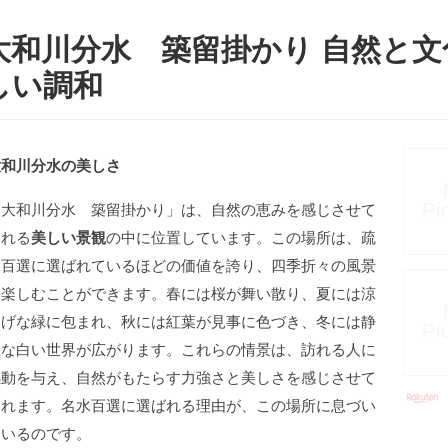
大和川分水 築留掛かり 自然と
しい調和
大和川分水の美しさ
「大和川分水 築留掛かり」は、自然の恵みを感じさせて
くれる
美しい景観
の中に位置しています。この場所は、疏
水百選に選ばれているほどの価値を誇り、四季折々の風景
を楽しむことができます。春には桜が舞い散り、夏には涼
しげな緑に包まれ、秋には紅葉が見事に色づき、冬には静
寂な白い世界が広がります。これらの情景は、訪れる人に
感動を与え、自然がもたらす力強さと美しさを感じさせて
くれます。名水百選に選ばれる理由が、この場所に息づい
ているのです。