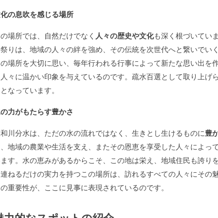
文化の息吹を感じる場所
この場所では、自然だけでなく
人々の歴史や文化
も深く根づいてい
や祭りは、地域の人々の絆を強め、その伝統を次世代へと繋いでい
この場所を大切に思い、毎年行われる行事によって新たな思い出を
る人々に温かい印象を与えているのです。疏水百選として取り上げ
因となっています。
水の力がもたらす豊かさ
大和川分水は、ただの水の流れではなく、生きとし生けるものに
豊
は、地域の農業や生活を支え、またその恩恵を享受した人々によっ
います。水の恵みがあるからこそ、この地は栄え、地域住民も誇り
を連ねるだけの実力を持つこの場所は、訪れるすべての人々にその
ての重要性が、ここに見事に表現されているのです。
魅力的なスポットの紹介