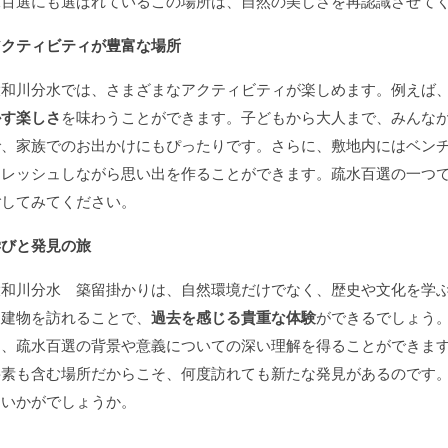
水百選にも選ばれているこの場所は、自然の美しさを再認識させて
アクティビティが豊富な場所
大和川分水では、さまざまなアクティビティが楽しめます。例えば
かす楽しさ
を味わうことができます。子どもから大人まで、みんな
で、家族でのお出かけにもぴったりです。さらに、敷地内にはベン
フレッシュしながら思い出を作ることができます。疏水百選の一つ
ごしてみてください。
学びと発見の旅
大和川分水 築留掛かりは、自然環境だけでなく、歴史や文化を学
な建物を訪れることで、
過去を感じる貴重な体験
ができるでしょう
は、疏水百選の背景や意義についての深い理解を得ることができま
要素も含む場所だからこそ、何度訪れても新たな発見があるのです
はいかがでしょうか。