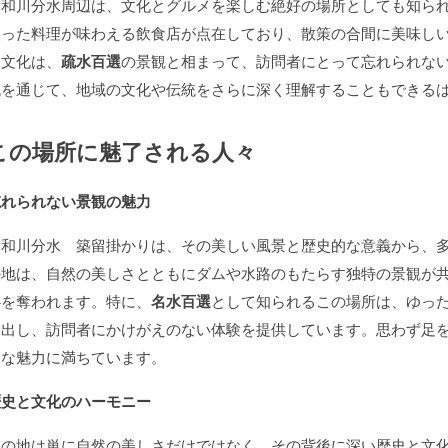
大和川分水周辺は、文化とグルメを楽しむ絶好の場所としても知ら
使った料理が味わえる飲食店が点在しており、散策の合間に美味し
食文化は、
疏水百選
の景観と相まって、訪問者にとって忘れられな
流を通じて、地域の文化や伝統をさらに深く理解することもできる
この場所に魅了される人々
忘れられない景観の魅力
大和川分水 築留掛かりは、その美しい風景と歴史的な意義から、
の地は、自然の美しさとともにダムや水路のもたらす独特の景観が
心を奪われます。特に、
名水百選
として知られるこの場所は、ゆっ
し出し、訪問者にかけがえのない体験を提供しています。思わず足
んな魅力に満ちています。
歴史と文化のハーモニー
この地は単に自然の美しさだけではなく、その背後に深い歴史と文