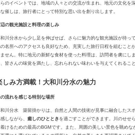
れらのイベントでは、地域の人々との交流が生まれ、地元の文化を
彩な催しは、旅行者にとって特別な思い出を創り出します。
周辺の観光施設と料理の楽しみ
大和川分水から少し足を伸ばせば、さらに魅力的な観光施設が待っ
他の名所へのアクセスも良好なため、充実した旅行日程を組むこと
せません。特に地元の新鮮な食材を使った料理は、訪問者を虜にし
は、皆さんの味覚を満たし、忘れられない味わいを与えてくれるこ
楽しみ方満載！大和川分水の魅力
水の流れを感じる特別な場所
大和川分水 築留掛かりは、自然と人間の技術が見事に融合したス
体感しながら、
癒しのひととき
を過ごすことができます。川のせせ
ち着けるための最高のBGMです。また、周囲の美しい景色を眺めな