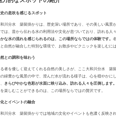
歴史の息吹を感じるスポット
大和川分水 築留掛かりは、歴史深い場所であり、その美しい風景
こでは、昔から伝わる水の利用法や文化が息づいており、訪れる人
らかな水の流れを感じられるのは、この場所ならではの体験です。
史と自然が融合した特別な環境で、お散歩やピクニックを楽しむに
自然との調和を味わう
来る者を優しく迎えてくれる自然の美しさが、ここ大和川分水 築
囲の緑豊かな風景の中で、澄んだ水が流れる様子は、心を穏やかに
は、
きらびやかな色彩が水面に映り込み、訪れる人々を圧倒します
景を楽しむことができるのは、この場所ならではの贅沢です。
文化とイベントの融合
大和川分水 築留掛かりでは地域の文化やイベントも色濃く反映さ