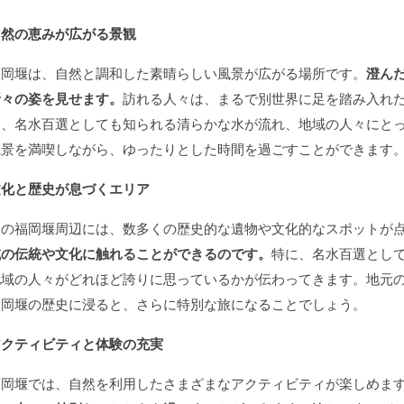
自然の恵みが広がる景観
福岡堰は、自然と調和した素晴らしい風景が広がる場所です。
澄ん
折々の姿を見せます。
訪れる人々は、まるで別世界に足を踏み入れ
は、名水百選としても知られる清らかな水が流れ、地域の人々にと
風景を満喫しながら、ゆったりとした時間を過ごすことができます
文化と歴史が息づくエリア
この福岡堰周辺には、数多くの歴史的な遺物や文化的なスポットが
域の伝統や文化に触れることができるのです。
特に、名水百選とし
地域の人々がどれほど誇りに思っているかが伝わってきます。地元
福岡堰の歴史に浸ると、さらに特別な旅になることでしょう。
アクティビティと体験の充実
福岡堰では、自然を利用したさまざまなアクティビティが楽しめま