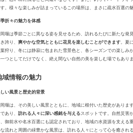
です。様々な楽しみが詰まっているこの場所は、まさに疏水百選の
四季折々の魅力を体感
福岡堰は季節ごとに異なる姿を見せるため、訪れるたびに新たな発
咲き誇り、
爽やかな空気とともに花見を楽しむことができます
。夏
紅葉狩り、冬には静寂に包まれた雪景色と、各シーズンでの楽しみ
の一つとしてだけでなく、絶え間ない自然の美を楽しむ場でもあり
地域情報の魅力
美しい風景と歴史的背景
福岡堰は、その美しい風景とともに、地域に根付いた歴史がありま
徴であり、
訪れる人々に深い感銘を与える
スポットです。自然災害
は、御前水や名水百選にも認定されており、地域の水資源を支える
かな流れと周囲の緑豊かな風景は、訪れる人々にとって心を癒され