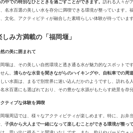
然の中での特別なひとときを過ごすことができます。
訪れる人々が
り、名水百選の美しい水を存分に満喫できる環境が整っています。
然、文化、アクティビティが融合した素晴らしい体験が待っていま
楽しみ方満載の「福岡堰」
自然の美に囲まれて
福岡堰は、その美しい自然環境と透き通る水が魅力的なスポットで
ません。
清らかな水音を聞きながらのハイキングや、自転車での周
美しい水面は、まるで別世界に迷い込んだかのようですし、訪れる
は名水百選にも選ばれており、その豊かな水源がもたらす絶景を存
アクティブな体験を満喫
福岡堰周辺では、様々なアクティビティが楽しめます。特に、お弁
で、
子供から大人まで一緒になって楽しむことができる環境が整っ
間は、思い出に残ること間違いなしです。また、釣りやバードウォ