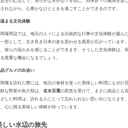
は息をのむほどで、清らかな水が山々を潤し、四季折々の風情を楽
了されながら、心豊かなひとときを過ごすことができるのです。
心温まる文化体験
福岡堰周辺では、地元の人々による伝統的な行事や文化体験が盛ん
の一部として、古き良き日本の姿を思わせる風景が広がっています
め、彼らの温かみを感じることができます。そうした文化体験は、
得る貴重な機会になるでしょう。
絶品グルメの出会い
福岡堰を訪れた際には、地元の食材を使った美味しい料理にもぜひ
新鮮な野菜や魚介類は、
名水百選
の恩恵を受けて、まさに絶品とも
根ざした料理は、訪れる人にとって忘れられない思い出になります
で、心に残る美味しい体験が待っています。
美しい水辺の旅先