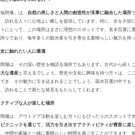
「福岡堰」は、
自然の美しさと人間の創造性が見事に融合した場所
で、訪れる人々に心地よい癒しを提供しています。特に、水を大切
人々にとって、この場所はまさに理想のスポットです。名水百選に
も誇りであり、毎年多くの観光客を引き寄せる素晴らしい魅力を持
歴史に触れたい人に最適
福岡堰は、その深い歴史を物語る場所でもあります。古代から続く
偉大な遺産
と言えるでしょう。歴史や文化に興味を持つ方々は、こ
ができ、その魅力に引き込まれることでしょう。疏水百選の中でも
は、訪れることで新たな発見をもたらしてくれます。
アクティブな人が楽しむ場所
福岡堰は、アウトドア活動を楽しむ方々にもぴったりのスポットで
はピクニックを通じて、活力を引き出すアクティビティが豊富に楽
つ、仲間や家族と一緒に素晴らしい時間を過ごすことができます。