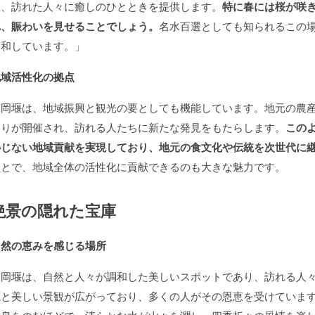
は、訪れた人々に癒しのひとときを提供します。
特に春には桜が咲
れ、賑わいを見せることでしょう。
名水百選としても知られるこの
調和しています。」
地域活性化の拠点
福岡堰は、地域振興と観光の要としても機能しています。地元の農
祭りが開催され、訪れる人たちに新たな発見をもたらします。
この
恥じない地域貢献を実現しており、地元の食文化や伝統を次世代に
ことで、地域全体の活性化に貢献できるのも大きな魅力です。
絶景の隠れた宝庫
自然の恵みを感じる場所
福岡堰は、自然と人々が調和した美しいスポットであり、訪れる人
源と美しい景観が広がっており、多くの人がその恩恵を受けていま