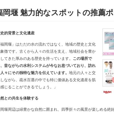
福岡堰 魅力的なスポットの推薦
歴史的背景と文化遺産
「福岡堰」はただの水の流れではなく、地域の歴史と文化
の象徴です。古くから人々の生活を支え、地域社会を豊か
にしてきた厚みのある歴史を持っています。
この場所で
は、昔ながらの水利システムが今なお息づいており、訪れ
る人々にその独特な魅力を伝えています。
地元の人々と交
流しながら、疏水百選の中でも特に価値ある文化遺産を肌
で感じることができるでしょう。」
自然との共生を体験する
福岡堰周辺は緑豊かな自然に囲まれ、四季折々の風景が楽しめる絶